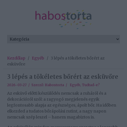
Kezdőlap
/
Egyéb
/
3 lépés a tökéletes bőrért az
esküvőre
3 lépés a tökéletes bőrért az esküvőre
2026-03-27 / Szerző:
Habostorta
/
Egyéb
,
Tudtad-e?
Az esküvő előtti készülődés nemcsak a ruháról és a
dekorációról szól: a ragyogó megjelenés egyik
legfontosabb alapja az egészséges, ápolt bőr. Ha időben
elkezded a tudatos bőrápolási rutint, a nagy napon
nemcsak szép leszel – hanem magabiztos is.