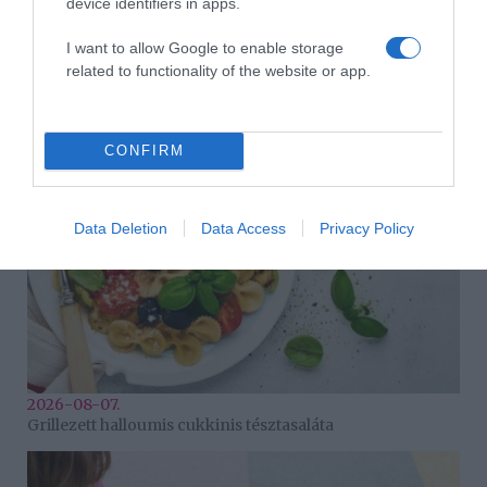
device identifiers in apps.
I want to allow Google to enable storage
2026-08-07.
related to functionality of the website or app.
Túlzott félelem a közös jövőtől – hogyan kerüld el egy új
párkapcsolatban?
CONFIRM
Data Deletion
Data Access
Privacy Policy
2026-08-07.
Grillezett halloumis cukkinis tésztasaláta