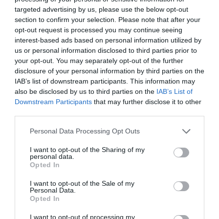
A „kellemeset a hasznossal” mondás valószínűleg
targeted advertising by us, please use the below opt-out
minden menyasszony számára ismerős. A hétvégi
section to confirm your selection. Please note that after your
kirándulásokat összekötjük a helyszínbejárással, az ebéd
opt-out request is processed you may continue seeing
vagy a vacsora apropóját a catering kipróbálása adja, sőt,
interest-based ads based on personal information utilized by
még a tömegközlekedésen is dekorinspirációkat
us or personal information disclosed to third parties prior to
nézegethetsz a telefonodon. Ugyanez a szemlélet a
your opt-out. You may separately opt-out of the further
szépségápolásban is működhet: miközben bőrödnek
disclosure of your personal information by third parties on the
megadod a szükséges törődést, elmédnek is jut néhány
IAB’s list of downstream participants. This information may
perc pihenés. A különböző technológiák – például a hő-,
also be disclosed by us to third parties on the
IAB’s List of
krio- és LED-fényterápia – segíthetnek abban, hogy a
Downstream Participants
that may further disclose it to other
maszkok hatóanyagai eredményesebben szívódjanak
third parties.
fel, miközben felfrissítik és revitalizálják a bőrt.
Please note that this website/app uses one or more Google
Personal Data Processing Opt Outs
Ne feledd: a ragyogó bőr nem egyetlen csodatermék
services and may gather and store information including but
eredménye, hanem a következetes törődésé. Ha időben
not limited to your visit or usage behaviour. You may click to
I want to opt-out of the Sharing of my
personal data.
elkezded a bőrápolási rutinod finomhangolását, és a
grant or deny consent to Google and its third-party tags to
Opted In
megfelelő eszközökkel támogatod azt, a különbség
use your data for below specified purposes in below Google
nemcsak a tükörben, hanem az esküvői fotókon is
consent section.
I want to opt-out of the Sale of my
látványos lesz. A nagy napon pedig már nem a bőröd
Personal Data.
Opted In
miatt kell aggódnod – csak arra koncentrálhatsz, ami
igazán számít.
I want to opt-out of processing my