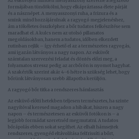
Az esküvőjén minden menyasszony szeretne a legszebb
formájában tündökölni, hogy elkápráztassa élete párját
és a násznépet. A menyasszonyi ruha, a frizura és a
smink mind hozzájárulnak a ragyogó megjelenéshez,
ám a tökéletes összképhez a bőr tudatos felkészítése sem
maradhat el. A kulcs nem az utolsó pillanatos
megoldásokban, hanem a tudatos, időben elkezdett
rutinban rejlik – így érhető el az a természetes ragyogás,
ami igazán látványos a nagy napon. Az esküvőt
számtalan szervezési feladat és döntés előzi meg, a
folyamatos stressz pedig az arcbőrön is nyomot hagyhat.
A szakértők szerint akár 4–6 hétre is szükség lehet, hogy
bőrünk látványosan szebb állapotba kerüljön.
A ragyogó bőr titka a rendszeres hámlasztás
Az esküvő előtti hetekben teljesen természetes, ha szinte
nagyítóval keresed magadon a hibákat, hiszen a nagy
napon – és természetesen az esküvői fotókon is – a
legjobb formádat szeretnéd megmutatni. A tudatos
bőrápolás ebben sokat segíthet. Az elhalt hámsejtek
rendszeres, gyengéd eltávolítása felfrissíti a bőrt,