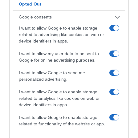
a könyv végén az igazi csattanó teljesen ledöbbentsen.
Opted Out
Nagyon beteges a könyv témája, ugyanakkor egy
Google consents
nagyon fontos témát boncolgat, ami nem más, mint az
öngyilkosság és a depresszió kérdése.
I want to allow Google to enable storage
related to advertising like cookies on web or
A könyv főszereplője Laura, aki egy segélyvonal egyik
device identifiers in apps.
oldalán, embereknek kellene segítsen lelki problémáik
során, de ő pont az ellenkezőjét teszi, a legnagyobb
I want to allow my user data to be sent to
mélységekbe tolja azokat az embereket, akik
Google for online advertising purposes.
kiszolgáltatottan utolsó elkeseredésükben segítségért
kiáltanak.
I want to allow Google to send me
personalized advertising.
Laura egy ilyen beszélgetés során kerül kapcsolatba
Ryan-nel, akivel együtt egy olyan utat jár be ebben a
I want to allow Google to enable storage
thrillerben, ami számtalan tragikus és drámai
related to analytics like cookies on web or
eseményhez vezet.
device identifiers in apps.
Laura és Ryan története adja az alapját ennek a horror
I want to allow Google to enable storage
cselekménynek, de a könyv olvasása során újabb
related to functionality of the website or app.
szereplők bonyolítják a cselekményt és ezáltal egyre
fokozottabbá válik ez az őrült feszültség, ami ezt a
könyvet jellemzi.