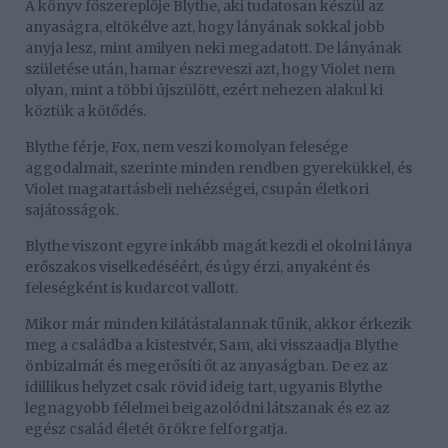
A könyv főszereplője Blythe, aki tudatosan készül az
anyaságra, eltökélve azt, hogy lányának sokkal jobb
anyja lesz, mint amilyen neki megadatott. De lányának
születése után, hamar észreveszi azt, hogy Violet nem
olyan, mint a többi újszülött, ezért nehezen alakul ki
köztük a kötődés.
Blythe férje, Fox, nem veszi komolyan felesége
aggodalmait, szerinte minden rendben gyerekükkel, és
Violet magatartásbeli nehézségei, csupán életkori
sajátosságok.
Blythe viszont egyre inkább magát kezdi el okolni lánya
erőszakos viselkedéséért, és úgy érzi, anyaként és
feleségként is kudarcot vallott.
Mikor már minden kilátástalannak tűnik, akkor érkezik
meg a családba a kistestvér, Sam, aki visszaadja Blythe
önbizalmát és megerősíti őt az anyaságban. De ez az
idillikus helyzet csak rövid ideig tart, ugyanis Blythe
legnagyobb félelmei beigazolódni látszanak és ez az
egész család életét örökre felforgatja.