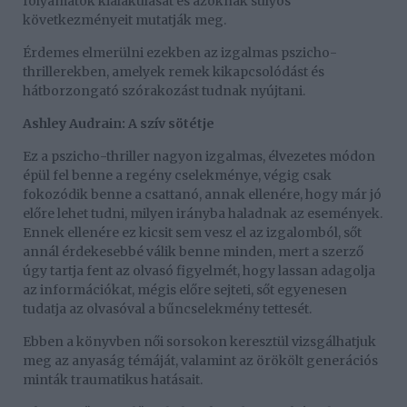
folyamatok kialakulását és azoknak súlyos
következményeit mutatják meg.
Érdemes elmerülni ezekben az izgalmas pszicho-
thrillerekben, amelyek remek kikapcsolódást és
hátborzongató szórakozást tudnak nyújtani.
Ashley Audrain: A szív sötétje
Ez a pszicho-thriller nagyon izgalmas, élvezetes módon
épül fel benne a regény cselekménye, végig csak
fokozódik benne a csattanó, annak ellenére, hogy már jó
előre lehet tudni, milyen irányba haladnak az események.
Ennek ellenére ez kicsit sem vesz el az izgalomból, sőt
annál érdekesebbé válik benne minden, mert a szerző
úgy tartja fent az olvasó figyelmét, hogy lassan adagolja
az információkat, mégis előre sejteti, sőt egyenesen
tudatja az olvasóval a bűncselekmény tettesét.
Ebben a könyvben női sorsokon keresztül vizsgálhatjuk
meg az anyaság témáját, valamint az örökölt generációs
minták traumatikus hatásait.