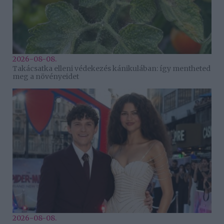
2026-08-08.
Takácsatka elleni védekezés kánikulában: így mentheted
meg a növényeidet
2026-08-08.