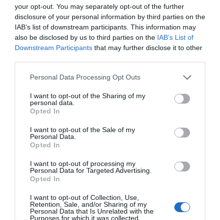
your opt-out. You may separately opt-out of the further
ami folyamatos zsákutcába vezeti olvasóját, egy
disclosure of your personal information by third parties on the
pillanatig sem lankad benne a feszültség, sőt fejezetről
IAB’s list of downstream participants. This information may
fejezetre fokozódik.
also be disclosed by us to third parties on the
IAB’s List of
Az álmok megfejtése, a tudatos gondolkodás és irányítás,
Downstream Participants
that may further disclose it to other
a misztikus elemek fontos szerepet kapnak ebben a
third parties.
regényben, amik együtt egy olvasmányos regényt
Please note that this website/app uses one or more Google
Personal Data Processing Opt Outs
eredményeznek.
services and may gather and store information including but
John Marrs: A jó szamaritánus
not limited to your visit or usage behaviour. You may click to
I want to opt-out of the Sharing of my
personal data.
grant or deny consent to Google and its third-party tags to
Opted In
Nagyon élvezetes a több szemszögből elmesélt történet,
use your data for below specified purposes in below Google
ahol a szereplők váltakozásával, a történet dinamikája és
consent section.
I want to opt-out of the Sale of my
az érzelmek kivetítése is változik. Ezáltal sokkal jobban
Personal Data.
bele lehet látni a szereplők lelki világába, cselekedeteik
Opted In
mozgató rugói is érthetőbbek, valamint a szálak
I want to opt-out of processing my
egymásba fonódása is nagyon izgalmas.
Personal Data for Targeted Advertising.
Opted In
John Marrs egy olyan légkört teremt meg könyvében,
amiben minden kiszámíthatatlan és
I want to opt-out of Collection, Use,
szemfényvesztésnek tűnik, de pont emiatt tudja
Retention, Sale, and/or Sharing of my
Personal Data that Is Unrelated with the
mindvégig lekötni az olvasó figyelmét azzal a céllal, hogy
Purposes for which it was collected.