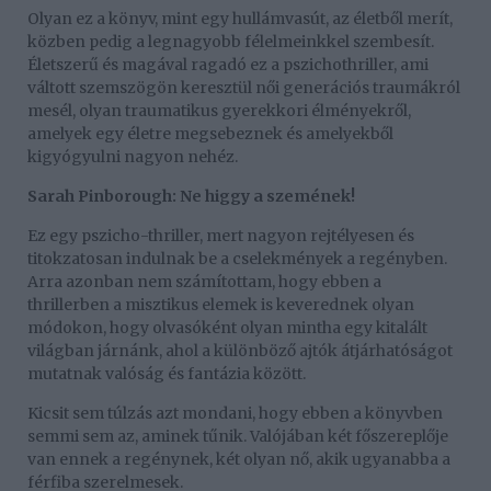
Olyan ez a könyv, mint egy hullámvasút, az életből merít,
közben pedig a legnagyobb félelmeinkkel szembesít.
Életszerű és magával ragadó ez a pszichothriller, ami
váltott szemszögön keresztül női generációs traumákról
mesél, olyan traumatikus gyerekkori élményekről,
amelyek egy életre megsebeznek és amelyekből
kigyógyulni nagyon nehéz.
Sarah Pinborough: Ne higgy a szemének!
Ez egy pszicho-thriller, mert nagyon rejtélyesen és
titokzatosan indulnak be a cselekmények a regényben.
Arra azonban nem számítottam, hogy ebben a
thrillerben a misztikus elemek is keverednek olyan
módokon, hogy olvasóként olyan mintha egy kitalált
világban járnánk, ahol a különböző ajtók átjárhatóságot
mutatnak valóság és fantázia között.
Kicsit sem túlzás azt mondani, hogy ebben a könyvben
semmi sem az, aminek tűnik. Valójában két főszereplője
van ennek a regénynek, két olyan nő, akik ugyanabba a
férfiba szerelmesek.