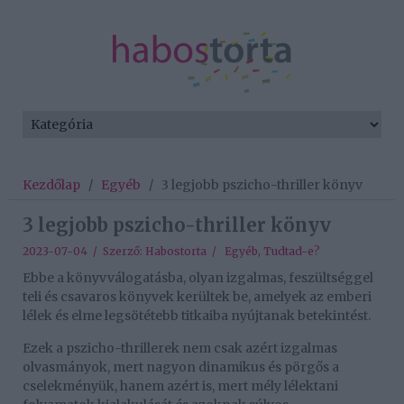
Kezdőlap
/
Egyéb
/
3 legjobb pszicho-thriller könyv
3 legjobb pszicho-thriller könyv
2023-07-04 / Szerző:
Habostorta
/
Egyéb
,
Tudtad-e?
Ebbe a könyvválogatásba, olyan izgalmas, feszültséggel
teli és csavaros könyvek kerültek be, amelyek az emberi
lélek és elme legsötétebb titkaiba nyújtanak betekintést.
Ezek a pszicho-thrillerek nem csak azért izgalmas
olvasmányok, mert nagyon dinamikus és pörgős a
cselekményük, hanem azért is, mert mély lélektani