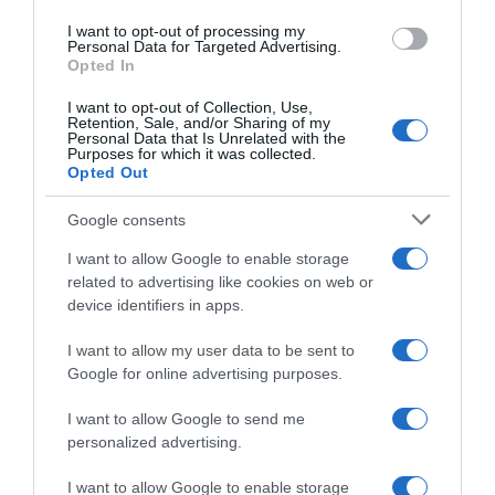
Ez is érdekelhet! -
Ezt nézi meg egy nő a férfin először!
I want to opt-out of processing my
Personal Data for Targeted Advertising.
Opted In
Megosztás:
Facebook
Twitter
Pinterest
I want to opt-out of Collection, Use,
Retention, Sale, and/or Sharing of my
Personal Data that Is Unrelated with the
Címkék:
párkapcsolat
,
humor
,
empátia
,
Purposes for which it was collected.
Opted Out
ellenállhatatlan
,
személyes varázs
Google consents
Korábbi bejegyzések
Következő bejegyzés
I want to allow Google to enable storage
related to advertising like cookies on web or
HASONLÓ BEJEGYZÉSEK
device identifiers in apps.
I want to allow my user data to be sent to
Google for online advertising purposes.
I want to allow Google to send me
personalized advertising.
I want to allow Google to enable storage