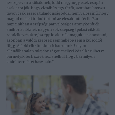
szerepe van a külsődnek, tudd meg, hogy ezek csupán
csak arra jók, hogy elcsábíts egy férfit, azonban hosszú
távon csak ezzel a tulajdonságoddal nem valószínű, hogy
magad mellett tudod tartani az elcsábított férfit. Bár
napjainkban a szépségipar valóságos aranykorát éli,
amikor a nőknek nagyon sok szépségápolási cikk áll
rendelkezésükre, ha épp ki akarják magukat csinosítani,
azonban a valódi szépség semmiképp sem a külsődtől
függ. Alábbi cikkünkben felsorolunk 3 olyan
ellenállhatatlan tulajdonságot, mellyel közel kerülhetsz
bármelyik férfi szívéhez, anélkül, hogy bármilyen
sminkterméket használnál.