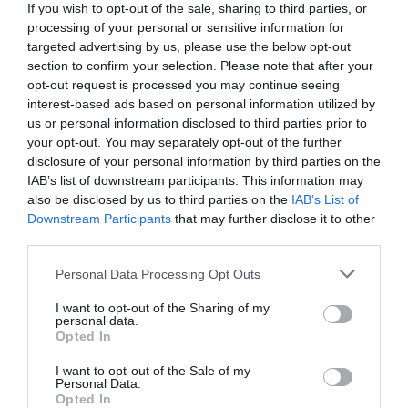
módon adják elő, hogy mindenki figyelme rájuk
If you wish to opt-out of the sale, sharing to third parties, or
szegeződik. Ha egy olyan személlyel találkozol, aki
processing of your personal or sensitive information for
karizmatikus és tehetséges abban, hogy viccesen számol
targeted advertising by us, please use the below opt-out
be bizonyos eseményekről vagy viccesen mesél el
section to confirm your selection. Please note that after your
bizonyos történeteket, akkor biztos lehetsz abban, hogy
opt-out request is processed you may continue seeing
az adott személy mellett nem fogsz unatkozni a
interest-based ads based on personal information utilized by
párkapcsolatban sem. A nők nagyra értékelik azokat a
us or personal information disclosed to third parties prior to
férfiakat, akik viccesen tudnak valamiről beszámolni,
your opt-out. You may separately opt-out of the further
azonban a férfiak már nem díjazzák annyira a sokat
disclosure of your personal information by third parties on the
beszélő, vicceskedő nőket, sőt egyenesen fárasztónak
IAB’s list of downstream participants. This information may
tartják őket.
also be disclosed by us to third parties on the
IAB’s List of
Downstream Participants
that may further disclose it to other
3. Empátia
third parties.
Please note that this website/app uses one or more Google
Personal Data Processing Opt Outs
Ha egy empatikus férfivel van dolgod, akkor biztosan
services and may gather and store information including but
segíteni fog téged abban, hogy bárhova hamarabb
not limited to your visit or usage behaviour. You may click to
I want to opt-out of the Sharing of my
beilleszkedj, és minden figyelmet megkapj. Ha egy férfi
personal data.
grant or deny consent to Google and its third-party tags to
empatikus, akkor ezzel a nőnek is kellő önbizalmat tud
Opted In
use your data for below specified purposes in below Google
adni, így bármilyen társaságban jól fogják magukat
consent section.
I want to opt-out of the Sale of my
érezni együtt.
Personal Data.
Opted In