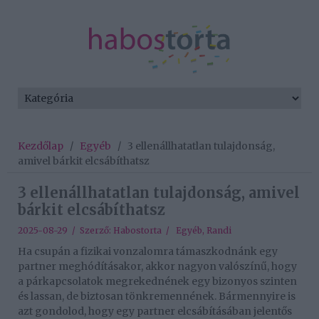
Kezdőlap
/
Egyéb
/
3 ellenállhatatlan tulajdonság,
amivel bárkit elcsábíthatsz
3 ellenállhatatlan tulajdonság, amivel
bárkit elcsábíthatsz
2025-08-29 / Szerző:
Habostorta
/
Egyéb
,
Randi
Ha csupán a fizikai vonzalomra támaszkodnánk egy
partner meghódításakor, akkor nagyon valószínű, hogy
a párkapcsolatok megrekednének egy bizonyos szinten
és lassan, de biztosan tönkremennének. Bármennyire is
azt gondolod, hogy egy partner elcsábításában jelentős