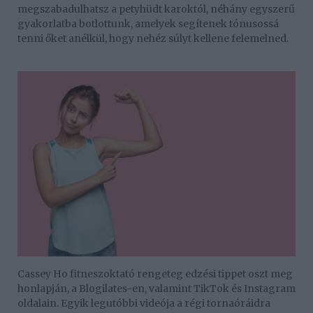
megszabadulhatsz a petyhüdt karoktól, néhány egyszerű
gyakorlatba botlottunk, amelyek segítenek tónusossá
tenni őket anélkül, hogy nehéz súlyt kellene felemelned.
Cassey Ho fitneszoktató rengeteg edzési tippet oszt meg
honlapján, a Blogilates-en, valamint TikTok és Instagram
oldalain. Egyik legutóbbi videója a régi tornaóráidra