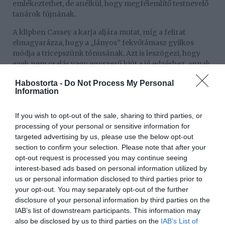
emlékeztethet, de anélkül, hogy megfélemlítő testnevelő
tanárok fújnának.
A klipben Cassey a karja aljára mutat, míg a felirat
elmagyarázza, hogy a „lányos” fekvőtámasz gyilkos
módja a tricepszünk tónusának. Azt is leszögezi, hogy
ezek nem csalás vagy egyszerű kiút a jó edzéshez, annak
ellenére, hogy rossz hírnevet szerzett magának.
Habostorta -
Do Not Process My Personal
Manapság inkább félkobra fekvőtámaszként ismerik
Information
őket.
Nem feledkezhetünk meg a bicepszünkről sem,
If you wish to opt-out of the sale, sharing to third parties, or
miközben a petyhüdt karokat is megpróbáljuk
processing of your personal or sensitive information for
megfékezni. Szerencsére Casseynek van gyors
targeted advertising by us, please use the below opt-out
technikája ezekhez is. Ez magában foglalja a könyökök
section to confirm your selection. Please note that after your
és a kezek összehozását egy imaszerű pózban, és az ég
opt-out request is processed you may continue seeing
felé tolja őket. (Az sem árthat, ha elmondasz néhány imát
interest-based ads based on personal information utilized by
a faragott karokért, miközben számolod az
us or personal information disclosed to third parties prior to
ismétlésszámot.) Cassey szerint a bicepsz mellett ez is
your opt-out. You may separately opt-out of the further
megdolgoztatja a vállat és a mellizmaid.
disclosure of your personal information by third parties on the
IAB’s list of downstream participants. This information may
Fogadunk, hogy ezzel is fantasztikus eredményeket
also be disclosed by us to third parties on the
IAB’s List of