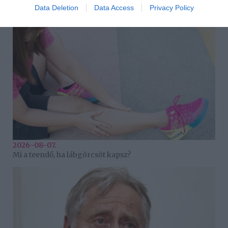
Grillezett halloumis cukkinis tésztasaláta
Data Deletion
Data Access
Privacy Policy
2026-08-07.
Mi a teendő, ha lábgörcsöt kapsz?