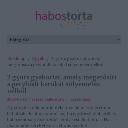
Kezdőlap
/
Egyéb
/
2 gyors gyakorlat, amely
megerősíti a petyhüdt karokat súlyemelés nélkül
2 gyors gyakorlat, amely megerősíti
a petyhüdt karokat súlyemelés
nélkül
2022-08-16 / Szerző:
Habostorta
/
Egyéb
,
Rúzs
A gyönyörű nők mindenféle formában és méretben
láthatóak, de nincs semmi baj, ha egy kicsit több erőt és
határozottságot szeretnél adni a testalkatodnak. Ha
olyan módszereket kerestél, amelyekkel