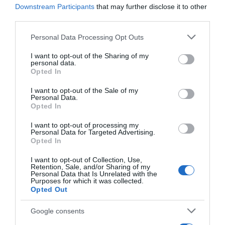
érhetsz el anélkül, hogy fel kellene kelned a helyedről.
Downstream Participants
that may further disclose it to other
third parties.
Forrás: Életmódcentrum
Please note that this website/app uses one or more Google
Personal Data Processing Opt Outs
services and may gather and store information including but
Megosztás:
Facebook
Twitter
Pinterest
not limited to your visit or usage behaviour. You may click to
I want to opt-out of the Sharing of my
personal data.
grant or deny consent to Google and its third-party tags to
Opted In
Címkék:
sport
,
gyakorlat
,
kar gyakorlat
use your data for below specified purposes in below Google
consent section.
I want to opt-out of the Sale of my
Personal Data.
Korábbi bejegyzések
Következő bejegyzés
Opted In
I want to opt-out of processing my
Personal Data for Targeted Advertising.
HASONLÓ BEJEGYZÉSEK
Opted In
I want to opt-out of Collection, Use,
Retention, Sale, and/or Sharing of my
Personal Data that Is Unrelated with the
Purposes for which it was collected.
Opted Out
Google consents