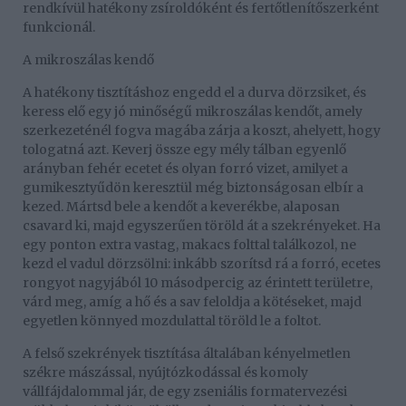
rendkívül hatékony zsíroldóként és fertőtlenítőszerként
funkcionál.
A mikroszálas kendő
A hatékony tisztításhoz engedd el a durva dörzsiket, és
keress elő egy jó minőségű mikroszálas kendőt, amely
szerkezeténél fogva magába zárja a koszt, ahelyett, hogy
tologatná azt. Keverj össze egy mély tálban egyenlő
arányban fehér ecetet és olyan forró vizet, amilyet a
gumikesztyűdön keresztül még biztonságosan elbír a
kezed. Mártsd bele a kendőt a keverékbe, alaposan
csavard ki, majd egyszerűen töröld át a szekrényeket. Ha
egy ponton extra vastag, makacs folttal találkozol, ne
kezd el vadul dörzsölni: inkább szorítsd rá a forró, ecetes
rongyot nagyjából 10 másodpercig az érintett területre,
várd meg, amíg a hő és a sav feloldja a kötéseket, majd
egyetlen könnyed mozdulattal töröld le a foltot.
A felső szekrények tisztítása általában kényelmetlen
székre mászással, nyújtózkodással és komoly
vállfájdalommal jár, de egy zseniális formatervezési