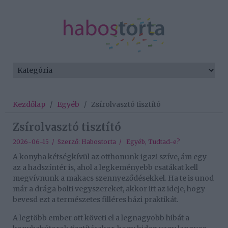
Kezdőlap
/
Egyéb
/
Zsírolvasztó tisztító
Zsírolvasztó tisztító
2026-06-15 / Szerző:
Habostorta
/
Egyéb
,
Tudtad-e?
A konyha kétségkívül az otthonunk igazi szíve, ám egy
az a hadszíntér is, ahol a legkeményebb csatákat kell
megvívnunk a makacs szennyeződésekkel. Ha te is unod
már a drága bolti vegyszereket, akkor itt az ideje, hogy
bevesd ezt a természetes filléres házi praktikát.
A legtöbb ember ott követi el a legnagyobb hibát a