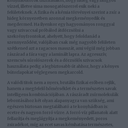
konyhabútorok tisztításakor, hogy hideg vagy langyos
vízzel, illetve sima mosogatószerrel esik neki a
felületeknek. A fizika és a kémia törvényei szerint a zsír a
hideg környezetben azonnal megkeményedik és
megdermed. Ha ilyenkor egy hagyományos ronggyal
vagy szivaccsal próbálod átdörzsölni a
szekrényfrontokat, ahelyett, hogy feloldanád a
szennyeződést, valójában csak még nagyobb felületen
szétkened azt a ragacsos masszát, ami végül még jobban
rászárad a fára vagy a laminált lapra. Az agresszív,
szemcsés súrolószerek és a dörzsölős szivacsok
használata pedig a legbiztosabb út ahhoz, hogy a kényes
bútorlapokat véglegesen megkarcold.
A valódi titok nem a nyers, brutális fizikai erőben rejlik,
hanem a megfelelő hőmérséklet és a természetes savak
intelligens kombinációjában. A rászáradt zsírmolekulák
lebontásához két olyan alapanyagra van szükség, ami
egészen biztosan megtalálható a te konyhádban is:
ecetre és nagyon forró vízre. A forró víz pillanatok alatt
fellazítja és meglágyítja a megkeményedett, poros
zsiradékot, míg az ecet savas kémhatása természetes,