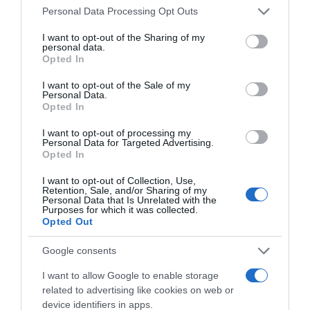
keverékbe 5-10 csepp tiszta citrom-, narancs- vagy teafa-
Please note that this website/app uses one or more Google
Personal Data Processing Opt Outs
illóolajat. Ez a kis plusz nemcsak isteni, friss és üde
services and may gather and store information including but
citrusillatba öltözteti az egész konyhádat, hanem a
not limited to your visit or usage behaviour. You may click to
I want to opt-out of the Sharing of my
personal data.
gyümölcssavaknak köszönhetően még tovább növeli a
grant or deny consent to Google and its third-party tags to
Opted In
keverék zsíroldó és baktériumölő hatékonyságát.
use your data for below specified purposes in below Google
consent section.
I want to opt-out of the Sale of my
A konyhai zsírtalanításról
Personal Data.
Opted In
Ha a konyhaszekrények legfelső, plafon felőli tetejére
sima sütőpapírt vagy újságpapírt terítesz, akkor a
I want to opt-out of processing my
felszálló zsíros por közvetlenül erre fog lerakódni, így a
Personal Data for Targeted Advertising.
Opted In
következő nagytakarításnál elég csak lecserélned a
papírokat ahelyett, hogy egyáltalán takarítanál ott.
I want to opt-out of Collection, Use,
Retention, Sale, and/or Sharing of my
Ha magasfényű vagy valódi fából készült, lakkozatlan
Personal Data that Is Unrelated with the
Purposes for which it was collected.
szekrényfrontjaid vannak, az ecet savassága hosszú
Opted Out
távon bemattíthatja a felületet, ezért ezeknél az
anyagoknál érdemesebb a kíméletesebb,
Google consents
szódabikarbónából és meleg vízből gyúrt pasztát
alkalmazni.
I want to allow Google to enable storage
related to advertising like cookies on web or
device identifiers in apps.
Megosztás:
Facebook
Twitter
Pinterest