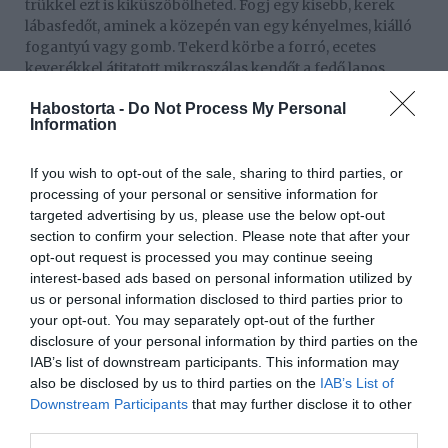
trükkel ezt is kiküszöbölheted. Fogj egy kisebb, kerek
lábasfedőt, aminek a közepén van egy kényelmes, kiálló
fogantyú vagy gomb. Tekerd körbe a forró, ecetes
keverékkel átitatott mikroszálas kendőt a fedő lapos
oldala körül, a rongy szabadon maradó végeit pedig
Habostorta -
Do Not Process My Personal
szorosan kösd vagy csíptesd hozzá a középső
Information
fogantyúhoz. Ezzel a módszerrel kaptál egy tökéletesen
egyenes felületű, ergonomikus nyéllel ellátott
tisztítóeszközt. A fedő lapos részét a szekrényre nyomva,
If you wish to opt-out of the sale, sharing to third parties, or
egyetlen határozott és egyenletes mozdulattal tudsz
processing of your personal or sensitive information for
hatalmas felületeket tisztára törölni, így az ujjaid és a
targeted advertising by us, please use the below opt-out
csuklód egyáltalán nem fognak elfáradni a munka
section to confirm your selection. Please note that after your
végére.
opt-out request is processed you may continue seeing
interest-based ads based on personal information utilized by
Mi lesz a szúrós szaggal?
us or personal information disclosed to third parties prior to
your opt-out. You may separately opt-out of the further
Sokakat elriaszt az ecet használata a takarítás során
disclosure of your personal information by third parties on the
annak intenzív, szúrós aromája miatt, ám emiatt egy
IAB’s list of downstream participants. This information may
másodpercig sem kell aggódnod. Amint a megtisztított
also be disclosed by us to third parties on the
IAB’s List of
bútorfelület teljesen megszárad, az ecet jellegzetes illata
Downstream Participants
that may further disclose it to other
néhány percen belül nyomtalanul elillan a levegőből. Ha
third parties.
mégis szeretnéd fokozni az élményt, cseppents a forró