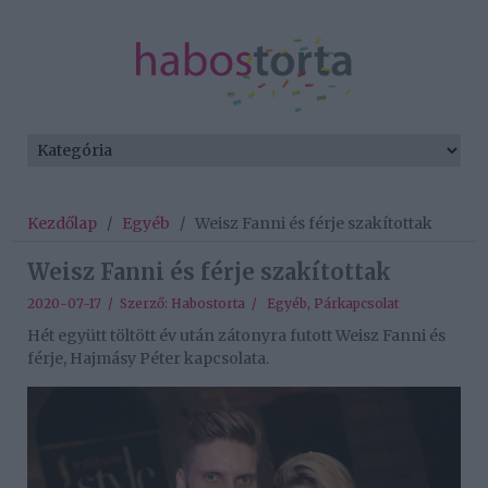
Kezdőlap
/
Egyéb
/
Weisz Fanni és férje szakítottak
Weisz Fanni és férje szakítottak
2020-07-17 / Szerző:
Habostorta
/
Egyéb
,
Párkapcsolat
Hét együtt töltött év után zátonyra futott Weisz Fanni és
férje, Hajmásy Péter kapcsolata.