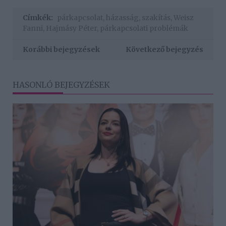
Címkék:
párkapcsolat
,
házasság
,
szakítás
,
Weisz
Fanni
,
Hajmásy Péter
,
párkapcsolati problémák
Korábbi bejegyzések
Következő bejegyzés
HASONLÓ BEJEGYZÉSEK