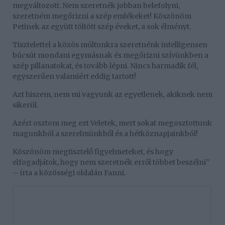
megváltozott. Nem szeretnék jobban belefolyni,
szeretném megőrizni a szép emlékeket! Köszönöm
Petinek az együtt töltött szép éveket, a sok élményt.
Tisztelettel a közös múltunkra szeretnénk intelligensen
búcsút mondani egymásnak és megőrizni szívünkben a
szép pillanatokat, és tovább lépni. Nincs harmadik fél,
egyszerűen valamiért eddig tartott!
Azt hiszem, nem mi vagyunk az egyetlenek, akiknek nem
sikerül.
Azért osztom meg ezt Veletek, mert sokat megosztottunk
magunkból a szerelmünkből és a hétköznapjainkból!
Köszönöm megtisztelő figyelmeteket, és hogy
elfogadjátok, hogy nem szeretnék erről többet beszélni”
– írta a közösségi oldalán Fanni.