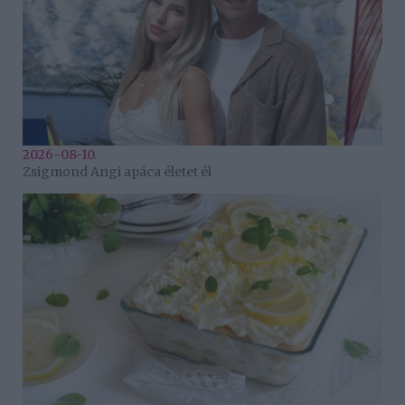
2026-08-10.
Zsigmond Angi apáca életet él