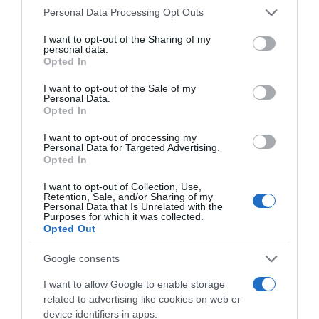
korábban arról is nyilatkoznak, hogy a
Please note that this website/app uses one or more Google
Personal Data Processing Opt Outs
gyermekvállalásra is készen állnak.
services and may gather and store information including but
not limited to your visit or usage behaviour. You may click to
I want to opt-out of the Sharing of my
personal data.
grant or deny consent to Google and its third-party tags to
Opted In
use your data for below specified purposes in below Google
consent section.
I want to opt-out of the Sale of my
Personal Data.
Opted In
I want to opt-out of processing my
Personal Data for Targeted Advertising.
Opted In
I want to opt-out of Collection, Use,
Retention, Sale, and/or Sharing of my
Personal Data that Is Unrelated with the
Péter hasonlóképpen fogalmazott a közösségi oldalán:
Purposes for which it was collected.
Opted Out
„Rengetegen írtatok, írtok hogy ugye együtt vagyunk a
Fannival... és hogy miért nincs közös kép, mi a baj,
Google consents
tudtok-e segíteni... hihetetlen, mennyire megismertetek
minket és nagyon jól esik hogy ennyien szerettek!
I want to allow Google to enable storage
related to advertising like cookies on web or
Viszont jól éreztétek és gondoltátok, hogy valami nem
device identifiers in apps.
oké, és eddig húztuk a dolgokat, hátha visszajön az a