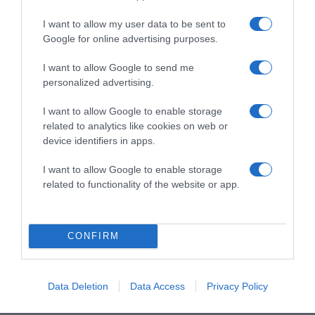
szikra ami kell, hogy együtt lehessünk úgy, ahogy 7 évig!
I want to allow my user data to be sent to
Google for online advertising purposes.
Még mielőtt valaki rosszra gondolna, nincs harmadik
fél... mindig is tiszteltük egymást és ezek után is így lesz!
I want to allow Google to send me
Soha nem gondoltam volna hogy ez a 7-es szám tényleg
personalized advertising.
jelent valamit, de sajnos van benne igazság!
I want to allow Google to enable storage
7 éve vagyunk együtt jóban-rosszban, rengeteg mindent
related to analytics like cookies on web or
megéltünk együtt!
device identifiers in apps.
Nem nagyon tudok mit írni, csak annyit, hogy
I want to allow Google to enable storage
SZERETLEK BABA!
related to functionality of the website or app.
Köszönöm, hogy a férjed lehettem, a rengeteg közös
emléket.., és tudod, hogy mindig számíthatsz majd rám!"
– írta Hajmásy Péter.
CONFIRM
Forrás: Blikk
Data Deletion
Data Access
Privacy Policy
Megosztás:
Facebook
Twitter
Pinterest