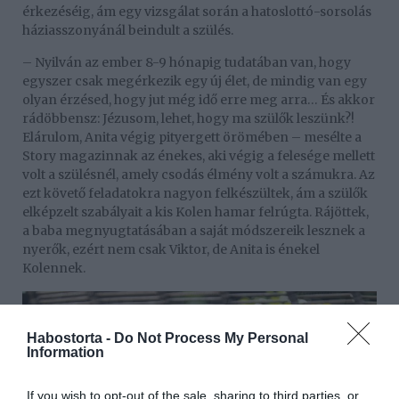
érkezéséig, ám egy vizsgálat során a hatoslottó-sorsolás
háziasszonyánál beindult a szülés.
– Nyilván az ember 8-9 hónapig tudatában van, hogy
egyszer csak megérkezik egy új élet, de mindig van egy
olyan érzésed, hogy jut még idő erre meg arra… És akkor
rádöbbensz: Jézusom, lehet, hogy ma szülők leszünk?!
Elárulom, Anita végig pityergett örömében – mesélte a
Story magazinnak az énekes, aki végig a felesége mellett
volt a szülésnél, amely csodás élmény volt a számukra. Az
ezt követő feladatokra nagyon felkészültek, ám a szülők
elképzelt szabályait a kis Kolen hamar felrúgta. Rájöttek,
a baba megnyugtatásában a saját módszereik lesznek a
nyerők, ezért nem csak Viktor, de Anita is énekel
Kolennek.
Habostorta -
Do Not Process My Personal
Information
If you wish to opt-out of the sale, sharing to third parties, or