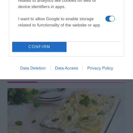
related to analytics like cookies on web or
Forrás: Blikk
device identifiers in apps.
I want to allow Google to enable storage
Megosztás:
Facebook
Twitter
Pinterest
related to functionality of the website or app.
Címkék:
család
,
babaszületés
,
fotó
,
Király Viktor
,
családi fotó
,
Király-Virág Anita
CONFIRM
Korábbi bejegyzések
Következő bejegyzés
Data Deletion
Data Access
Privacy Policy
HASONLÓ BEJEGYZÉSEK