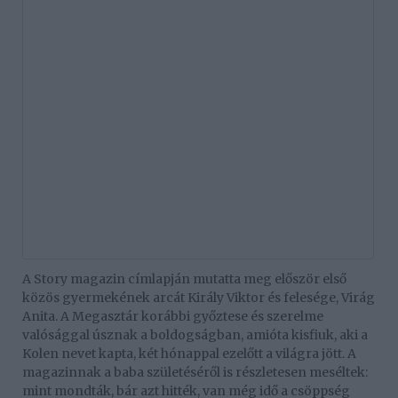
A Story magazin címlapján mutatta meg először első
közös gyermekének arcát Király Viktor és felesége, Virág
Anita. A Megasztár korábbi győztese és szerelme
valósággal úsznak a boldogságban, amióta kisfiuk, aki a
Kolen nevet kapta, két hónappal ezelőtt a világra jött. A
magazinnak a baba születéséről is részletesen meséltek:
mint mondták, bár azt hitték, van még idő a csöppség