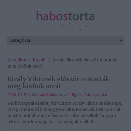
Kezdőlap
/
Egyéb
/
Király Viktorék először mutatták
meg kisfiuk arcát
Király Viktorék először mutatták
meg kisfiuk arcát
2020-07-17 / Szerző:
Habostorta
/
Egyéb
,
Párkapcsolat
Két hónappal ezelőtt jött világra Király Viktor és felesége,
Virág Anita első közös gyermeke, Kolen, akinek az arcát
most mutatták meg először. Arról is meséltek, hogyan
telnek mindennapjaik a kisbabájuk mellett.