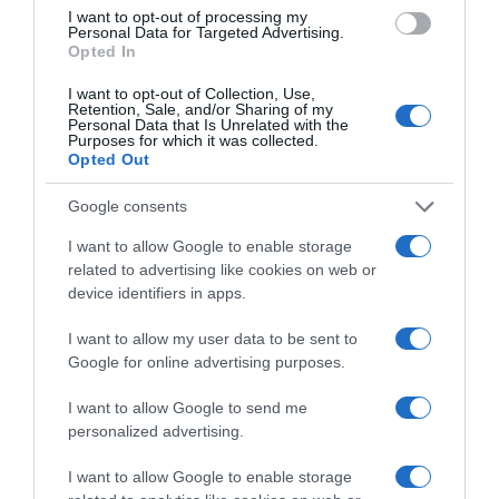
I want to opt-out of processing my
Personal Data for Targeted Advertising.
Opted In
– [Anita] nagyon tehetséges, kitartóan gyakorol...
I want to opt-out of Collection, Use,
Lehúzhatom a tehetségem a vécén, vége a karrieremnek,
Retention, Sale, and/or Sharing of my
Personal Data that Is Unrelated with the
mert anyaszerelem van, Kolen csak Anita hangjára figyel
Purposes for which it was collected.
– magyarázta csipkelődve az énekes, aki hozzátette:
Opted Out
szeretné, ha a fia kétnyelvű lenne, fürdetésnél például
csak angolul beszélnek hozzá. – A nap nagy része
Google consents
persze, egyelőre Anitáé – mondom, anyaszerelem van –,
ami természetes, ő az, akitől elolvad, akitől folyton
I want to allow Google to enable storage
mosolyog Kolen. De majd kiharcolom én is a mosolyát.
related to advertising like cookies on web or
device identifiers in apps.
– Nem tudjuk megállni, hogy ne fotózzuk, úgy érezzük,
minden mozdulatát meg kell örökítenünk. Megtelt a
I want to allow my user data to be sent to
telefonom babafotókkal – magyarázta az énekes, aki
Google for online advertising purposes.
hozzátette: az állandó fotózgatást indokolja az is, hogy
Amerikában élő ikertestvére, Beni még nem látta Kolent,
I want to allow Google to send me
s nem tudja azt sem, mikor találkozhatnak. Az ő kisfia, Kai
personalized advertising.
már három és fél éves, így Viktor nagyon várja, hogy a
gyerekek is láthassák egymást.
I want to allow Google to enable storage