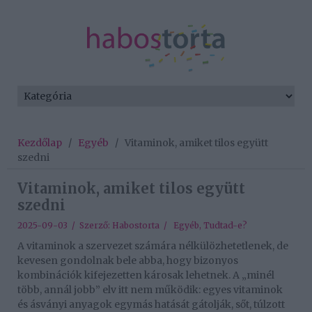
Kezdőlap
/
Egyéb
/
Vitaminok, amiket tilos együtt
szedni
Vitaminok, amiket tilos együtt
szedni
2025-09-03 / Szerző:
Habostorta
/
Egyéb
,
Tudtad-e?
A vitaminok a szervezet számára nélkülözhetetlenek, de
kevesen gondolnak bele abba, hogy bizonyos
kombinációk kifejezetten károsak lehetnek. A „minél
több, annál jobb” elv itt nem működik: egyes vitaminok
és ásványi anyagok egymás hatását gátolják, sőt, túlzott