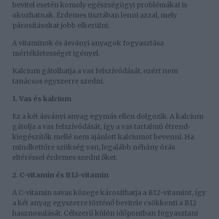
bevitel esetén komoly egészségügyi problémákat is
okozhatnak. Érdemes tisztában lenni azzal, mely
párosításokat jobb elkerülni.
A vitaminok és ásványi anyagok fogyasztása
mértékletességet igényel.
Kalcium gátolhatja a vas felszívódását, ezért nem
tanácsos egyszerre szedni.
1. Vas és kalcium
Ez a két ásványi anyag egymás ellen dolgozik. A kalcium
gátolja a vas felszívódását, így a vas tartalmú étrend-
kiegészítők mellé nem ajánlott kalciumot bevenni. Ha
mindkettőre szükség van, legalább néhány órás
eltéréssel érdemes szedni őket.
2. C-vitamin és B12-vitamin
A C-vitamin savas közege károsíthatja a B12-vitamint, így
a két anyag egyszerre történő bevitele csökkenti a B12
hasznosulását. Célszerű külön időpontban fogyasztani