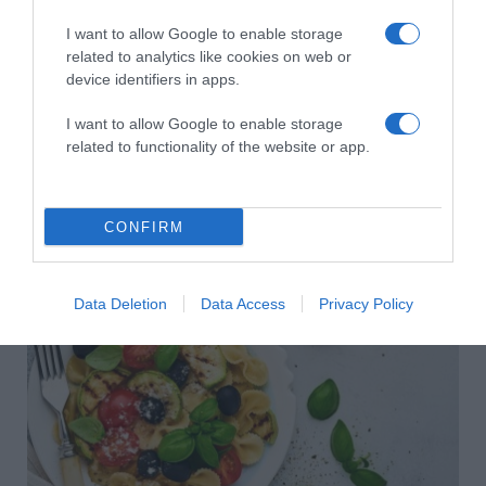
I want to allow Google to enable storage
related to analytics like cookies on web or
device identifiers in apps.
I want to allow Google to enable storage
related to functionality of the website or app.
2026-08-07.
CONFIRM
Túlzott félelem a közös jövőtől – hogyan kerüld el egy új
párkapcsolatban?
Data Deletion
Data Access
Privacy Policy