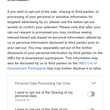
6. Cink és réz
If you wish to opt-out of the sale, sharing to third parties, or
A túlzott cinkbevitel gátolja a réz felszívódását, ami
processing of your personal or sensitive information for
hosszú távon vérszegénységet és idegrendszeri
targeted advertising by us, please use the below opt-out
problémákat idézhet elő. Ha mindkettőt szükséges
section to confirm your selection. Please note that after your
szedni, az arányokat gondosan kell beállítani.
opt-out request is processed you may continue seeing
interest-based ads based on personal information utilized by
7. Kalcium és D-vitamin túlzott párosa
us or personal information disclosed to third parties prior to
Bár a D-vitamin elősegíti a kalcium beépülését, ha
your opt-out. You may separately opt-out of the further
mindkettőt túl nagy mennyiségben fogyasztjuk, az a vér
disclosure of your personal information by third parties on the
kalciumszintjének veszélyes emelkedéséhez vezethet,
IAB’s list of downstream participants. This information may
ami vesekövet vagy szívproblémát okozhat.
also be disclosed by us to third parties on the
IAB’s List of
Downstream Participants
that may further disclose it to other
8. Folsav és cink
third parties.
A folsav nagy mennyiségben csökkentheti a cink
Please note that this website/app uses one or more Google
Personal Data Processing Opt Outs
felszívódását. Ezért nem célszerű ész nélkül nagy dózisú
services and may gather and store information including but
folsavat szedni.
not limited to your visit or usage behaviour. You may click to
I want to opt-out of the Sharing of my
personal data.
grant or deny consent to Google and its third-party tags to
Mi a tanulság?
Opted In
use your data for below specified purposes in below Google
consent section.
A vitaminok önmagukban hasznosak, de csak akkor, ha
I want to opt-out of the Sale of my