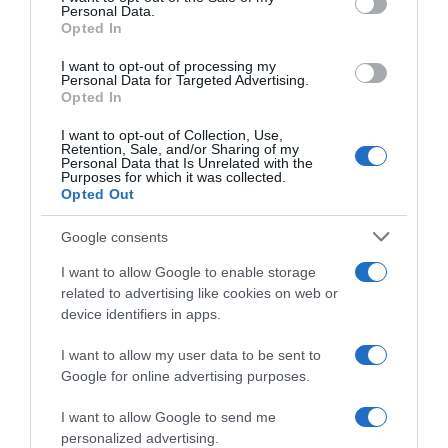
Personal Data.
okosan és mértékkel alkalmazzuk őket. A legjobb, ha
Opted In
mindig étkezéshez igazítva, és nem egyszerre
„marékszám” vesszük be a készítményeket. A
I want to opt-out of processing my
kombinációk megválasztásában sokat segíthet egy
Personal Data for Targeted Advertising.
Opted In
orvos vagy dietetikus tanácsa.
I want to opt-out of Collection, Use,
Retention, Sale, and/or Sharing of my
Megosztás:
Facebook
Twitter
Pinterest
Personal Data that Is Unrelated with the
Purposes for which it was collected.
Opted Out
Címkék:
veszély
,
figyelem
,
vitaminok
,
mit mivel
,
szedés
Google consents
I want to allow Google to enable storage
Korábbi bejegyzések
Következő bejegyzés
related to advertising like cookies on web or
device identifiers in apps.
HASONLÓ BEJEGYZÉSEK
I want to allow my user data to be sent to
Google for online advertising purposes.
I want to allow Google to send me
personalized advertising.