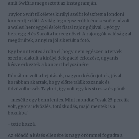
amit Swift is megosztott az Instagramján.
Taylor Swift tökéletes királyi szelfit készített a londoni
koncertje előtt. A világ legnépszerűbb énekesnője pózolt
a walesi herceggel és két fiatal rajongójával, György
herceggel és Sarolta hercegnővel. A rajongók valósággal
megőrültek, annyira jól sikerült a fotó.
Egy bennfentes árulta el, hogy nem egészen a tervek
szerint alakult a királyi delegáció érkezése, ugyanis
késve érkeztek a koncert helyszínére.
Rémálom volt a bejutásuk, nagyon későn jöttek, jóval
korábban akartak, hogy előtte találkozzanak és
üdvözölhessék Taylort, így volt egy kis stressz és pánik
- mesélte egy bennfentes. Mint mondta: "csak 25 percük
volt, gyors üdvözlés, fotózkodás, majd mentek is a
boxukba"
- tette hozzá.
Az előadó a késés ellenére is nagy örömmel fogadta a