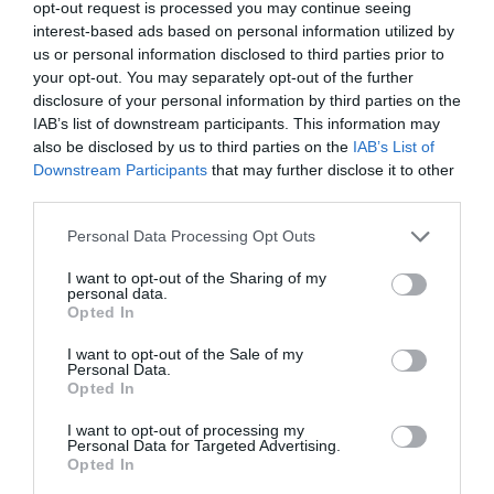
opt-out request is processed you may continue seeing
interest-based ads based on personal information utilized by
us or personal information disclosed to third parties prior to
your opt-out. You may separately opt-out of the further
disclosure of your personal information by third parties on the
IAB’s list of downstream participants. This information may
also be disclosed by us to third parties on the
IAB’s List of
Downstream Participants
that may further disclose it to other
third parties.
Vilmos herceg a Shake it off-ra ropta
Please note that this website/app uses one or more Google
Personal Data Processing Opt Outs
services and may gather and store information including but
Bejárta az internetet az a videó, ahogy Vilmos herceg
not limited to your visit or usage behaviour. You may click to
I want to opt-out of the Sharing of my
Taylor Swift egyik legismertebb számára táncol. Ugyan
personal data.
grant or deny consent to Google and its third-party tags to
nem akart feltűnést kelteni a londoni koncerten, a
Opted In
use your data for below specified purposes in below Google
közönség soraiban bulizók kiszúrták a walesi herceget.
consent section.
I want to opt-out of the Sale of my
Personal Data.
Opted In
Megosztás:
Facebook
Twitter
Pinterest
I want to opt-out of processing my
Personal Data for Targeted Advertising.
Címkék:
koncert
,
buli
,
Taylor Swift
,
Vilmos herceg
,
Opted In
fotózás
,
szelfi