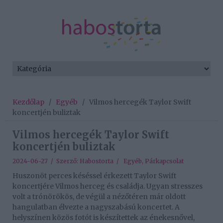
Kezdőlap
/
Egyéb
/
Vilmos hercegék Taylor Swift
koncertjén buliztak
Vilmos hercegék Taylor Swift
koncertjén buliztak
2024-06-27 / Szerző:
Habostorta
/
Egyéb
,
Párkapcsolat
Huszonöt perces késéssel érkezett Taylor Swift
koncertjére Vilmos herceg és családja. Ugyan stresszes
volt a trónörökös, de végül a nézőtéren már oldott
hangulatban élvezte a nagyszabású koncertet. A
helyszínen közös fotót is készítettek az énekesnővel,