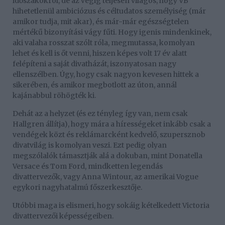
időszakokról, de az végig teljesen világos, hogy VB
hihetetlenül ambiciózus és céltudatos személyiség (már
amikor tudja, mit akar), és már-már egészségtelen
mértékű bizonyítási vágy fűti. Hogy igenis mindenkinek,
aki valaha rosszat szólt róla, megmutassa, komolyan
lehet és kell is őt venni, hiszen képes volt 17 év alatt
felépíteni a saját divatházát, iszonyatosan nagy
ellenszélben. Úgy, hogy csak nagyon kevesen hittek a
sikerében, és amikor megbotlott az úton, annál
kajánabbul röhögték ki.
Dehát az a helyzet (és ez tényleg így van, nem csak
Hallgren állítja), hogy mára a hírességeket inkább csak a
vendégek közt és reklámarcként kedvelő, szupersznob
divatvilág is komolyan veszi. Ezt pedig olyan
megszólalók támasztják alá a dokuban, mint Donatella
Versace és Tom Ford, mindketten legendás
divattervezők, vagy Anna Wintour, az amerikai Vogue
egykori nagyhatalmú főszerkesztője.
Utóbbi maga is elismeri, hogy sokáig kételkedett Victoria
divattervezői képességeiben.