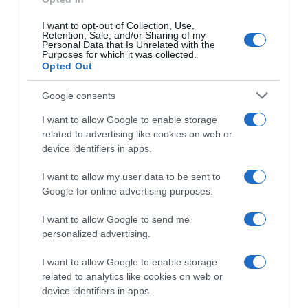
mit vesz fel, mindenbe belekötöttek, soha nem tudott jót
csinálni. A dokumentumfilmben ismerte el először, hogy
I want to opt-out of Collection, Use,
Retention, Sale, and/or Sharing of my
valóban voltak étkezési zavarai, amihez nagyban
Personal Data that Is Unrelated with the
hozzájárult, hogy a sajtó megszállottan foglalkozott a
Purposes for which it was collected.
súlyával. Azt, hogy nem evett, legalább ő irányította, nem
Opted Out
mások – legalábbis ezt a fals nyugalmat adja ez a
mentális zavar.
Google consents
Valójában innen Magyarországról tényleg nem tudjuk
I want to allow Google to enable storage
felfogni, hogy a paparazzifotósok és a pletykalapok
related to advertising like cookies on web or
milyen kegyetlenül bántak Victoriával és a női sztárokkal,
device identifiers in apps.
évtizedeken keresztül. David mondja is, hogy az ilyen
mértékű vitriol ma már elképzelhetetlen lenne.
I want to allow my user data to be sent to
Párhuzamként Britney Spears jutott eszembe, aki
Google for online advertising purposes.
hasonlóan borzalmas élményekről számolt be a
memoárjában.
I want to allow Google to send me
personalized advertising.
Hol vannak a szaftos részletek?
I want to allow Google to enable storage
A kritikusok persze rámutattak, hogy a film a
related to analytics like cookies on web or
Beckhamékkel kapcsolatos két legkényesebb kérdést
device identifiers in apps.
egyáltalán nem érinti. Az egyik a megcsalási botrány: