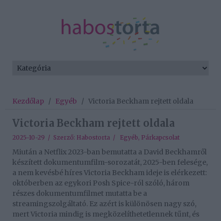
Kezdőlap
/
Egyéb
/
Victoria Beckham rejtett oldala
Victoria Beckham rejtett oldala
2025-10-29 / Szerző:
Habostorta
/
Egyéb
,
Párkapcsolat
Miután a Netflix 2023-ban bemutatta a David Beckhamről
készített dokumentumfilm-sorozatát, 2025-ben felesége,
a nem kevésbé híres Victoria Beckham ideje is elérkezett:
októberben az egykori Posh Spice-ról szóló, három
részes dokumentumfilmet mutatta be a
streamingszolgáltató. Ez azért is különösen nagy szó,
mert Victoria mindig is megközelíthetetlennek tűnt, és