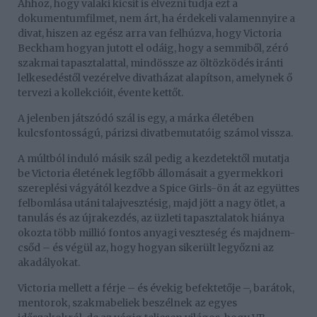
Ahhoz, hogy valaki kicsit is élvezni tudja ezt a
dokumentumfilmet, nem árt, ha érdekeli valamennyire a
divat, hiszen az egész arra van felhúzva, hogy Victoria
Beckham hogyan jutott el odáig, hogy a semmiből, zéró
szakmai tapasztalattal, mindössze az öltözködés iránti
lelkesedéstől vezérelve divatházat alapítson, amelynek ő
tervezi a kollekcióit, évente kettőt.
A jelenben játszódó szál is egy, a márka életében
kulcsfontosságú, párizsi divatbemutatóig számol vissza.
A múltból induló másik szál pedig a kezdetektől mutatja
be Victoria életének legfőbb állomásait a gyermekkori
szereplési vágyától kezdve a Spice Girls-ön át az együttes
felbomlása utáni talajvesztésig, majd jött a nagy ötlet, a
tanulás és az újrakezdés, az üzleti tapasztalatok hiánya
okozta több millió fontos anyagi veszteség és majdnem-
csőd – és végül az, hogy hogyan sikerült legyőzni az
akadályokat.
Victoria mellett a férje – és évekig befektetője –, barátok,
mentorok, szakmabeliek beszélnek az egyes