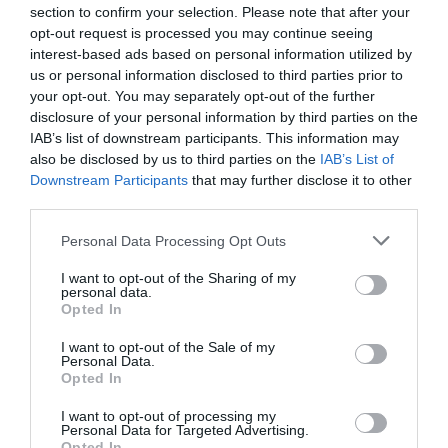
section to confirm your selection. Please note that after your
legérdekesebb, ahogyan kirajzolódik, hogy a sajtó – nem
opt-out request is processed you may continue seeing
csak a bulvár! – által Victoria Beckhamről kreált kép
interest-based ads based on personal information utilized by
egyrészt mennyire távol állt a valóságtól a közelmúltig,
us or personal information disclosed to third parties prior to
másrészt mennyire elképesztően dehumanizáló és
your opt-out. You may separately opt-out of the further
gonosz volt, harmadrészt pedig mennyire
disclosure of your personal information by third parties on the
megnyomorította ennek a nőnek az életét és
IAB’s list of downstream participants. This information may
befolyásolta azt, hogyan viselkedik a nyilvánosság előtt.
also be disclosed by us to third parties on the
IAB’s List of
(Én nagyon nem értek egyet azzal a nézettel, hogy a
Downstream Participants
that may further disclose it to other
hírességeknek bármit el kell tűrniük, amit írnak róluk.)
third parties.
Victoria el is mondja egy ponton, hogy miután folyton
Please note that this website/app uses one or more Google
szerencsétlen tyúkként jellemezték, úgy döntött:
Personal Data Processing Opt Outs
services and may gather and store information including but
rendben, akkor ezt mutatom nektek,
not limited to your visit or usage behaviour. You may click to
I want to opt-out of the Sharing of my
personal data.
amikor kilépek az utcára. Például az, hogy maximum egy
grant or deny consent to Google and its third-party tags to
Opted In
alig észrevehető félmosolyt enged meg magának a
use your data for below specified purposes in below Google
fotósok előtt, hogy mindig ugyanazt a pózt veszi fel, hogy
consent section.
I want to opt-out of the Sale of my
olyan, mint egy jégkirálynő, mind önvédelem, a saját
Personal Data.
Opted In
imázsa fölötti kontroll utolsó morzsái egy olyan
csatában, amiben nagyon sok minden másokon múlik.
I want to opt-out of processing my
Personal Data for Targeted Advertising.
Teljesen mindegy volt ugyanis, hogy mit mond, mit tesz,
Opted In