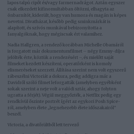
lapos talpú cipőt és/vagy farmernadrágot. Aztán egyszer
csak elkezdett kifinomultabban öltözni, elhagyta az
önbarnítót, kiderült, hogy van humora és magán is képes
nevetni. Divatházat, később pedig sminkmárkát is
alapított, és szívós munkával bebizonyította a
fanyalgóknak, hogy mégiscsak ért valamihez.
Nadia Hallgren, a rendező korábban Michelle Obamáról
is forgatott már dokumentumfilmet – négy Emmy-díjra
jelölték érte, köztük a rendezésért –, és mielőtt saját
filmeket kezdett készíteni, operatőrként is komoly
elismeréseket szerzett. Állítása szerint nem volt egyszerű
rábeszélni Victoriát a dokura, pedig addigra már a
Davidről szóló filmet leforgatták (amelyben egyébként
sokak szerint a neje volt a valódi sztár, ahogy folyton
ugratta a férjét). Végül meggyőzték, a Netflix pedig egy
rendkívül őszinte portrét ígért az egykori Posh Spice-
ról, amelyben élete „legnehezebb élete időszakairól”
beszél.
Victoria, a divatőrültből lett tervező