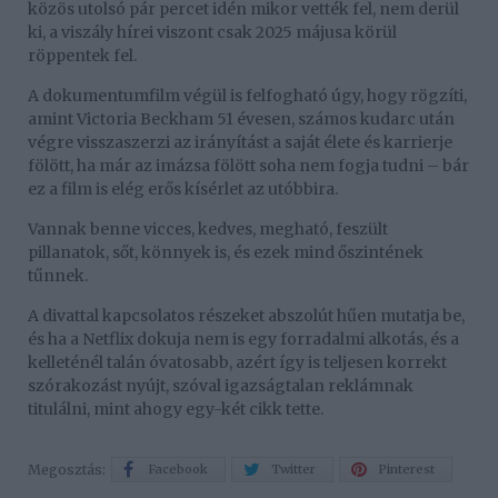
közös utolsó pár percet idén mikor vették fel, nem derül
ki, a viszály hírei viszont csak 2025 májusa körül
röppentek fel.
A dokumentumfilm végül is felfogható úgy, hogy rögzíti,
amint Victoria Beckham 51 évesen, számos kudarc után
végre visszaszerzi az irányítást a saját élete és karrierje
fölött, ha már az imázsa fölött soha nem fogja tudni – bár
ez a film is elég erős kísérlet az utóbbira.
Vannak benne vicces, kedves, megható, feszült
pillanatok, sőt, könnyek is, és ezek mind őszintének
tűnnek.
A divattal kapcsolatos részeket abszolút hűen mutatja be,
és ha a Netflix dokuja nem is egy forradalmi alkotás, és a
kelleténél talán óvatosabb, azért így is teljesen korrekt
szórakozást nyújt, szóval igazságtalan reklámnak
titulálni, mint ahogy egy-két cikk tette.
Megosztás:
Facebook
Twitter
Pinterest