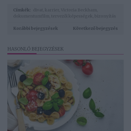
Címkék:
divat
,
karrier
,
Victoria Beckham
,
dokumentumfilm
,
tervezői képességek
,
bizonyítás
Korábbi bejegyzések
Következő bejegyzés
HASONLÓ BEJEGYZÉSEK