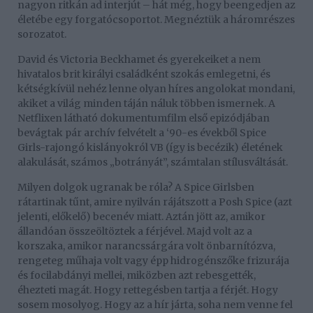
nagyon ritkán ad interjút – hát még, hogy beengedjen az
életébe egy forgatócsoportot. Megnéztük a háromrészes
sorozatot.
David és Victoria Beckhamet és gyerekeiket a nem
hivatalos brit királyi családként szokás emlegetni, és
kétségkívül nehéz lenne olyan híres angolokat mondani,
akiket a világ minden táján náluk többen ismernek. A
Netflixen látható dokumentumfilm első epizódjában
bevágtak pár archív felvételt a ‘90-es évekből Spice
Girls-rajongó kislányokról VB (így is becézik) életének
alakulását, számos „botrányát”, számtalan stílusváltását.
Milyen dolgok ugranak be róla? A Spice Girlsben
rátartinak tűnt, amire nyilván rájátszott a Posh Spice (azt
jelenti, előkelő) becenév miatt. Aztán jött az, amikor
állandóan összeöltöztek a férjével. Majd volt az a
korszaka, amikor narancssárgára volt önbarnítózva,
rengeteg műhaja volt vagy épp hidrogénszőke frizurája
és focilabdányi mellei, miközben azt rebesgették,
éhezteti magát. Hogy rettegésben tartja a férjét. Hogy
sosem mosolyog. Hogy az a hír járta, soha nem venne fel