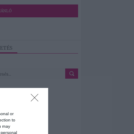
JÁNLÓ
ETÉS
sonal or
ection to
ou may
 personal