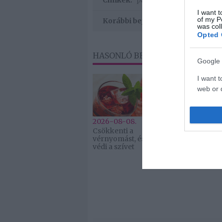
Címkék:
párkapcsolat
,
felvállalás
,
I want t
of my P
Korábbi bejegyzések
was col
Opted 
HASONLÓ BEJEGYZÉSEK
Google 
I want t
web or d
I want t
purpose
2026-08-08.
2026-08-08.
Csökkenti a
Takácsatka el
vérnyomást, és
védekezés
I want 
védi a szívet
kánikulában:
mentheted m
növényeidet
I want t
web or d
I want t
or app.