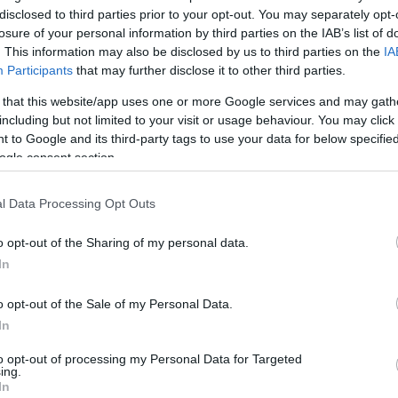
ínésztársa, Kate Hudson is, akivel a vörös szőnyegen
disclosed to third parties prior to your opt-out. You may separately opt-
losure of your personal information by third parties on the IAB’s list of
 szőnyeges debütálása csak néhány nappal azután
. This information may also be disclosed by us to third parties on the
IA
Richard Marx After Hours Confession című
Participants
that may further disclose it to other third parties.
 színész állítólag béketárgyalásokat folytat volt
 that this website/app uses one or more Google services and may gath
including but not limited to your visit or usage behaviour. You may click 
e, hogy közösen jelennek meg a sajtó előtt, ám aztán
 to Google and its third-party tags to use your data for below specifi
ogle consent section.
: "A sajtó és a fotósok türelmesen várták, hogy Hugh
l Data Processing Opt Outs
 vörös szőnyegen, de sajnos a tervek az utolsó
knek tudtára adták, hogy párként debütálnak,
o opt-out of the Sharing of my personal data.
 miért gondolták meg magukat.
In
 a rajongókat, amikor közel 30 éves házasságának
nevezte.
o opt-out of the Sale of my Personal Data.
In
Pinterest
to opt-out of processing my Personal Data for Targeted
ing.
In