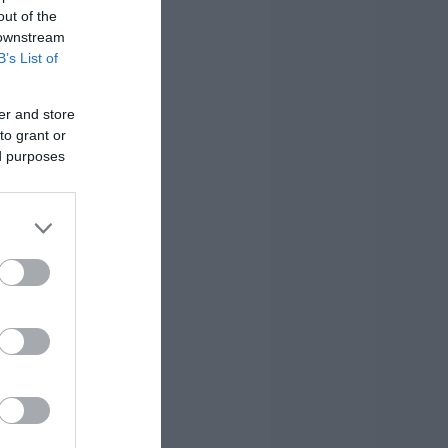
out of the
 downstream
B’s List of
er and store
to grant or
ed purposes