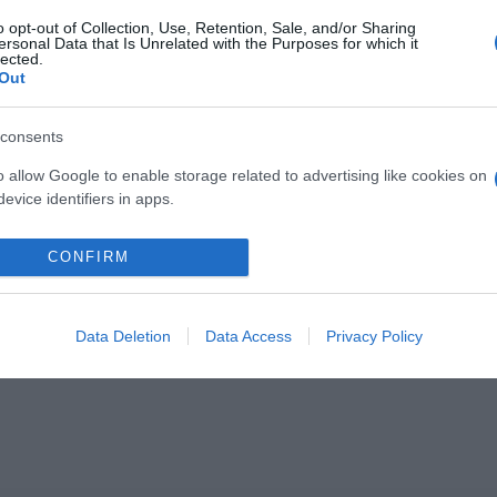
Hugh Jackman
,
Sutton Foster
,
vörös szőnyeg
o opt-out of Collection, Use, Retention, Sale, and/or Sharing
ersonal Data that Is Unrelated with the Purposes for which it
Következő bejegyzés
lected.
Out
consents
o allow Google to enable storage related to advertising like cookies on
evice identifiers in apps.
o allow my user data to be sent to Google for online advertising
CONFIRM
s.
2026-08-08.
2026-08-08.
leni
Zendaya és Tom
Axente Vanessa
Holland
várandós
to allow Google to send me personalized advertising.
 így
luxushotelben
Data Deletion
Data Access
Privacy Policy
eg a
tartották a
lakodalmukat
o allow Google to enable storage related to analytics like cookies on
evice identifiers in apps.
o allow Google to enable storage related to functionality of the website