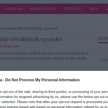
SZERELEM
PÁRKAPCSOLAT
TUDTAD-E?
RÚZS
A
s a barátnője felvállalták egymást
ője felvállalták egymást
HIRD
Párkapcsolat
ap este először sétáltak együtt a vörös szőnyegen. A
vános eseményen új kapcsolatát, miután elvált nejétől,
legújabb filmje, a Song Song Song Blue premierjén a
esben.
a -
Do Not Process My Personal Information
jukat egymásba fonva pózoltak a fotósoknak.
to opt-out of the sale, sharing to third parties, or processing of your per
ndőben jelent meg, míg barátnője egy mélyen
formation for targeted advertising by us, please use the below opt-out s
zte le a vendégeket.
r selection. Please note that after your opt-out request is processed y
eing interest-based ads based on personal information utilized by us or