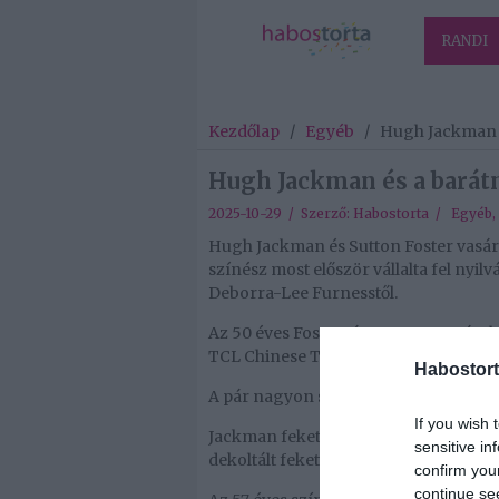
RANDI
Kezdőlap
/
Egyéb
/
Hugh Jackman é
Hugh Jackman és a barátn
2025-10-29 / Szerző:
Habostorta
/
Egyéb
,
Hugh Jackman és Sutton Foster vasárn
színész most először vállalta fel nyil
Deborra-Lee Furnesstől.
Az 50 éves Foster támogatta a sztárt 
TCL Chinese Theatre-ben, Los Angel
Habostort
A pár nagyon szerelmesnek tűnt, kar
If you wish 
Jackman fekete öltönyben és nyakke
sensitive in
dekoltált fekete szaténruhában nyűgö
confirm you
continue se