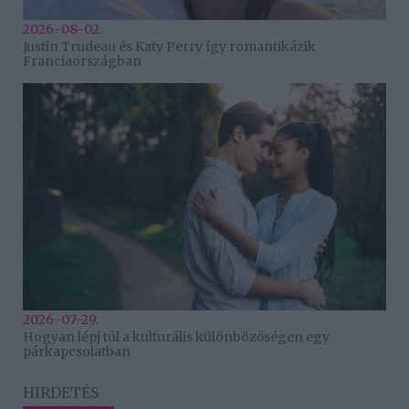
2026-08-02.
Justin Trudeau és Katy Perry így romantikázik
Franciaországban
2026-07-29.
Hogyan lépj túl a kulturális különbözőségen egy
párkapcsolatban
HIRDETÉS