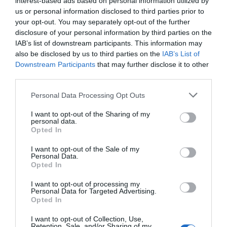
interest-based ads based on personal information utilized by
us or personal information disclosed to third parties prior to
your opt-out. You may separately opt-out of the further
disclosure of your personal information by third parties on the
A lap emlékeztet: Csabát és Fruzsinát már 2016-ban hírbe
IAB’s list of downstream participants. This information may
hozták egymással, majd 2017 nyarán félreérthetetlen
also be disclosed by us to third parties on the
IAB’s List of
helyzetben látták őket egy színházban. Akkor egymás
Downstream Participants
that may further disclose it to other
kezét fogva távoztak. Ezt követően vallották be: egy párt
third parties.
alkotnak. A lap emlékeztet: az újdonsült fotón fellelhető
Please note that this website/app uses one or more Google
gyűrű eddig nem volt látható Fruzsina ujján.
Personal Data Processing Opt Outs
services and may gather and store information including but
not limited to your visit or usage behaviour. You may click to
I want to opt-out of the Sharing of my
Forrás: Blikk
personal data.
grant or deny consent to Google and its third-party tags to
Opted In
use your data for below specified purposes in below Google
Megosztás:
Facebook
Twitter
Pinterest
consent section.
I want to opt-out of the Sale of my
Personal Data.
Opted In
Címkék:
szerelem
,
párkapcsolat
,
Vastag Csaba
,
eljegyzés
,
Görgényi Fruzsina
I want to opt-out of processing my
Personal Data for Targeted Advertising.
Korábbi bejegyzések
Következő bejegyzés
Opted In
I want to opt-out of Collection, Use,
Retention, Sale, and/or Sharing of my