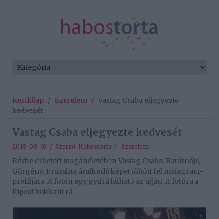
Kezdőlap
/
Szerelem
/
Vastag Csaba eljegyezte
kedvesét
Vastag Csaba eljegyezte kedvesét
2018-08-03 / Szerző:
Habostorta
/
Szerelem
Révbe érhetett magánéletében Vastag Csaba. Barátnője,
Görgényi Fruzsina árulkodó képet töltött fel Instagram-
profiljára. A fotón egy gyűrű látható az ujján. A fotóra a
Ripost bukkant rá.