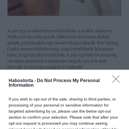
A pár egy rendezvényen készítette a szelfit, amelyen
ölelkezve mosolyognak. Miközben Fruzsina átöleli
párját, gyűrűsujján egy mesés ékszer látszik. Bár Vastag
Csaba nem erősítette meg a lap értesüléseit, könnyen
lehet, hogy lánykérés történt. A pár egyébként nemrég
váratlan utazással is meglepte magát, egy hét alatt
Horvát- és Görögországot is bejárták.
Habostorta -
Do Not Process My Personal
Information
If you wish to opt-out of the sale, sharing to third parties, or
processing of your personal or sensitive information for
targeted advertising by us, please use the below opt-out
section to confirm your selection. Please note that after your
opt-out request is processed you may continue seeing