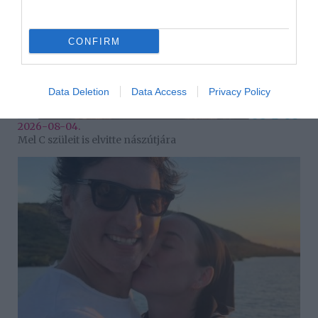
CONFIRM
Data Deletion
Data Access
Privacy Policy
2026-08-04.
Mel C szüleit is elvitte nászútjára