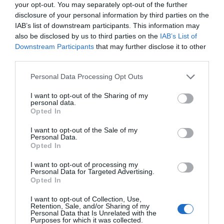
giccses történet, hogy már szép és jó. A
your opt-out. You may separately opt-out of the further
születésnapomon vitt el nyáron. Sorban álltunk, a lifttel
disclosure of your personal information by third parties on the
felmentünk, ameddig fel lehet menni a legtetejére, a
IAB’s list of downstream participants. This information may
pezsgőbár nyitva, kikéri a két pezsgőt, pont
also be disclosed by us to third parties on the
IAB’s List of
naplementére értünk fel, hogy a fene egye meg, és
Downstream Participants
that may further disclose it to other
révedünk a messzeségbe. Oldalra nézek, és térdel, gyűrű
third parties.
a kezében, és azt mondja: megtisztelnél azzal, hogy a
Please note that this website/app uses one or more Google
feleségem leszel? És erre elkezdtem sírni.”
Personal Data Processing Opt Outs
services and may gather and store information including but
not limited to your visit or usage behaviour. You may click to
I want to opt-out of the Sharing of my
Forrás: Blikk
personal data.
grant or deny consent to Google and its third-party tags to
Opted In
Megosztás:
Facebook
Twitter
Pinterest
use your data for below specified purposes in below Google
consent section.
I want to opt-out of the Sale of my
Personal Data.
Címkék:
szerelem
,
párkapcsolat
,
lánykérés
,
Opted In
Várkonyi Andrea
,
Bochkor Gábor
,
vallomás
I want to opt-out of processing my
Personal Data for Targeted Advertising.
Korábbi bejegyzések
Következő bejegyzés
Opted In
I want to opt-out of Collection, Use,
Retention, Sale, and/or Sharing of my
HASONLÓ BEJEGYZÉSEK
Personal Data that Is Unrelated with the
Purposes for which it was collected.