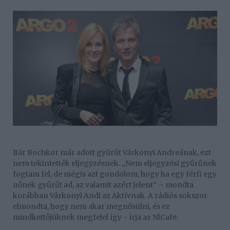
Bár Bochkor már adott gyűrűt Várkonyi Andreának, ezt
nem tekintették eljegyzésnek. „Nem eljegyzési gyűrűnek
fogtam fel, de mégis azt gondolom, hogy ha egy férfi egy
nőnek gyűrűt ad, az valamit azért jelent” – mondta
korábban Várkonyi Andi az Aktívnak. A rádiós sokszor
elmondta, hogy nem akar megnősülni, és ez
mindkettőjüknek megfelel így - írja az NlCafe.