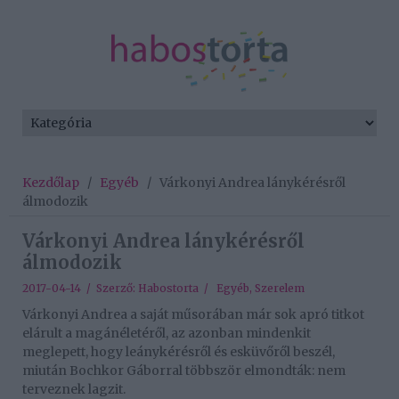
Kezdőlap
/
Egyéb
/
Várkonyi Andrea lánykérésről
álmodozik
Várkonyi Andrea lánykérésről
álmodozik
2017-04-14 / Szerző:
Habostorta
/
Egyéb
,
Szerelem
Várkonyi Andrea a saját műsorában már sok apró titkot
elárult a magánéletéről, az azonban mindenkit
meglepett, hogy leánykérésről és esküvőről beszél,
miután Bochkor Gáborral többször elmondták: nem
terveznek lagzit.