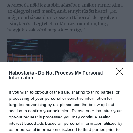
A Micsoda nők! legutóbbi adásában amikor Pirner Alma
az eljegyzéséről mesélt, Andi ennyit fűzött hozzá: „Mi
még nem házasodtunk össze a Gáborral, de egy ilyen
leánykérés... Legfeljebb utána azt mondom, hogy
hagyjuk, csak kérd meg a kezem így!”
Habostorta -
Do Not Process My Personal
Information
If you wish to opt-out of the sale, sharing to third parties, or
processing of your personal or sensitive information for
targeted advertising by us, please use the below opt-out
section to confirm your selection. Please note that after your
opt-out request is processed you may continue seeing
Pirner Alma mesés sztorijára: „Filmbe illő volt. Meglepett
interest-based ads based on personal information utilized by
egy minihétvégével, hogy elvisz Párizsba. Ez annyira
us or personal information disclosed to third parties prior to