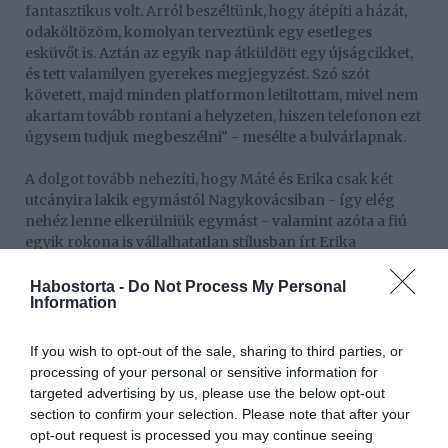
fantasztikus volt. Arról beszéltünk, hogy átépíti a házát,
odaköltözöm, komolyan terveztünk egy esetleges
esküvőt is. Aztán az egyik nap átküldött egy újságcikket,
és tett valamilyen gyerekes megjegyzést. Szó szót
követett, majd minden platformon letiltottam, mivel nem
akartam tovább rontani a helyzeten, hiszen telefonon ezt
úgysem tudjuk megbeszélni" - mesélte a bulvárlapnak.
A dolgot tovább nehezíti, hogy Máté és Erika csak két
utcányira lakik egymástól Nagykovácsiban - így elég
nehéz lenne elkerülniük egymást - valamint azóta a fiú
egyik rokona is vállalhatatlan stílusban írt Erika
közösségi oldalára.
Habostorta -
Do Not Process My Personal
Information
"Egyáltalán nincs kizárva, hogy még kibékülünk vagy
újrakezdjük a kapcsolatot, egyszer, valahogy. Vagy csak
jó szomszédok leszünk. Most semmit nem tudok, de az
If you wish to opt-out of the sale, sharing to third parties, or
biztos, hogy most mind a kettőnknek kell egy kis idő" -
processing of your personal or sensitive information for
összegezte a műsorvezető a történteket.
targeted advertising by us, please use the below opt-out
section to confirm your selection. Please note that after your
opt-out request is processed you may continue seeing