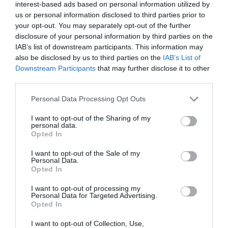
interest-based ads based on personal information utilized by
us or personal information disclosed to third parties prior to
your opt-out. You may separately opt-out of the further
disclosure of your personal information by third parties on the
IAB’s list of downstream participants. This information may
also be disclosed by us to third parties on the
IAB’s List of
Downstream Participants
that may further disclose it to other
third parties.
Please note that this website/app uses one or more Google
Personal Data Processing Opt Outs
services and may gather and store information including but
not limited to your visit or usage behaviour. You may click to
I want to opt-out of the Sharing of my
personal data.
grant or deny consent to Google and its third-party tags to
Opted In
use your data for below specified purposes in below Google
Forrás: Bors
consent section.
I want to opt-out of the Sale of my
Personal Data.
Megosztás:
Facebook
Twitter
Pinterest
Opted In
I want to opt-out of processing my
Personal Data for Targeted Advertising.
Címkék:
párkapcsolat
,
válság
,
korkülönbség
,
Opted In
Vámos Erika
I want to opt-out of Collection, Use,