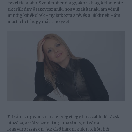
évvel fiatalabb. Szeptember óta gyakorlatilag kéthetente
sikerült úgy összeveszniük, hogy szakítanak, ám végül
mindig kibékültek - nyilatkozta a tévés a Blikknek - ám
most lehet, hogy más a helyzet.
Erikának ugyanis most ér véget egy hosszabb dél-ázsiai
utazása, arról viszont fogalma sincs, mi várja
Magyarországon. "Az első három külön töltött hét