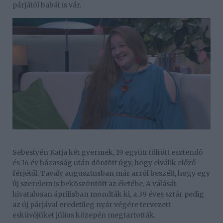
párjától babát is vár.
Sebestyén Katja két gyermek, 19 együtt töltött esztendő
és 16 év házasság után döntött úgy, hogy elválik előző
férjétől. Tavaly augusztusban már arról beszélt, hogy egy
új szerelem is beköszöntött az életébe. A válását
hivatalosan áprilisban mondták ki, a 39 éves sztár pedig
az új párjával eredetileg nyár végére tervezett
esküvőjüket július közepén megtartották.