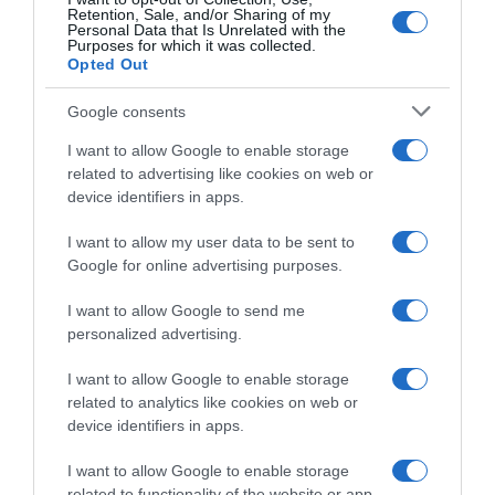
Retention, Sale, and/or Sharing of my
Personal Data that Is Unrelated with the
– Nagyon sok apró terhességen mentem keresztül,
Purposes for which it was collected.
voltak valódi vetéléseim, felszívódott terhességeim is.
Opted Out
Vagy kilencszer voltam terhes az életemben, és nagyon
féltem, hogy ezúttal megmarad-e, vagy sem. De így, hogy
Google consents
a 12. héten már túl vagyok, megnyugodtam kicsit –
mondta, aki egyelőre jól viseli az áldott állapotot és a
I want to allow Google to enable storage
naptára is tele van, hiszen adventig minden hónapban
related to advertising like cookies on web or
van két-három fellépése, sőt, még Moszkvába is elutazik.
device identifiers in apps.
I want to allow my user data to be sent to
Google for online advertising purposes.
I want to allow Google to send me
personalized advertising.
I want to allow Google to enable storage
related to analytics like cookies on web or
device identifiers in apps.
I want to allow Google to enable storage
related to functionality of the website or app.