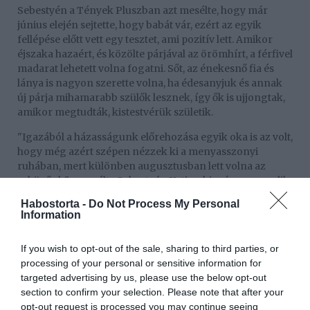
Sebestyén a Tények Pluszban azt mesélte, hogy már
június elején sejtette, hogy babát vár, ezért az egyik
fellépése előtt vett egy tesztet, ami pozitív lett. Amikor
éjszaka hazaért, és közölte párjával az örömhírt, a férfivel
madarat lehetett volna fogatni. Sőt, az énekesnő fia és
lánya is nagyon szerette volna, ha édesanyjuk és annak
új párja mihamarabb szülők lesznek, így ők is ujjongtak,
amikor megtudták, kistestvérük születik.
"Igazából a házasságunk előrehozása egyik oka is az volt,
hogy még azért szépen nézzek ki a menyasszonyi
ruhában, mert különben augusztusban lett volna az
esküvőnk"– mesélte Sebestyén Katja, aki már a negyedik
hónapban van, így a kicsi a jövő év elején érkezik meg.
Habostorta -
Do Not Process My Personal
Information
If you wish to opt-out of the sale, sharing to third parties, or
processing of your personal or sensitive information for
targeted advertising by us, please use the below opt-out
section to confirm your selection. Please note that after your
opt-out request is processed you may continue seeing