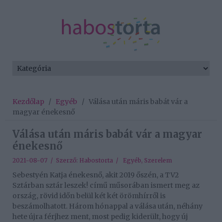
Kezdőlap
/
Egyéb
/
Válása után máris babát vár a
magyar énekesnő
Válása után máris babát vár a magyar
énekesnő
2021-08-07 / Szerző:
Habostorta
/
Egyéb
,
Szerelem
Sebestyén Katja énekesnő, akit 2019 őszén, a TV2
Sztárban sztár leszek! című műsorában ismert meg az
ország, rövid időn belül két két örömhírről is
beszámolhatott. Három hónappal a válása után, néhány
hete újra férjhez ment, most pedig kiderült, hogy új