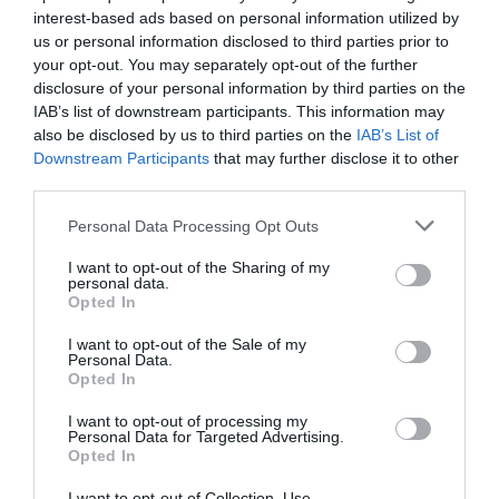
interest-based ads based on personal information utilized by
us or personal information disclosed to third parties prior to
your opt-out. You may separately opt-out of the further
disclosure of your personal information by third parties on the
IAB’s list of downstream participants. This information may
also be disclosed by us to third parties on the
IAB’s List of
Downstream Participants
that may further disclose it to other
A bejegyzés megtekintése az Instagramon
third parties.
Please note that this website/app uses one or more Google
Personal Data Processing Opt Outs
services and may gather and store information including but
not limited to your visit or usage behaviour. You may click to
I want to opt-out of the Sharing of my
personal data.
grant or deny consent to Google and its third-party tags to
Opted In
use your data for below specified purposes in below Google
consent section.
I want to opt-out of the Sale of my
Personal Data.
Opted In
I want to opt-out of processing my
Personal Data for Targeted Advertising.
Opted In
Sebestyén Katja (@katjasebestyen) által megosztott bejegyzés
I want to opt-out of Collection, Use,