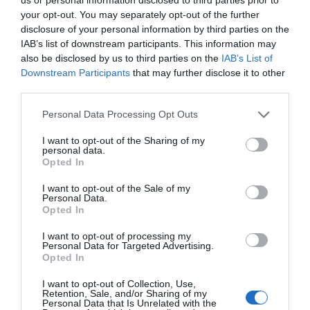
pihentek, de sok helyre terveznek még menni.
your opt-out. You may separately opt-out of the further
– Néhány napra megyünk majd a németországi
disclosure of your personal information by third parties on the
Berchtesgardenbe, az Alpok lábához, ami egy aktívabb,
IAB’s list of downstream participants. This information may
kirándulós kikapcsolódás lesz, ősszel pedig Izlandra
also be disclosed by us to third parties on the
IAB’s List of
utazunk. Mediterrán nyaralást idén nem tervezünk.
Downstream Participants
that may further disclose it to other
Izland egy régi, bakancslistás úti célom, ahová nagyon
third parties.
szerettem volna eljutni, mert elképesztően különleges és
Please note that this website/app uses one or more Google
gyönyörű természeti adottságai vannak. Úgy tűnik, ez
Personal Data Processing Opt Outs
services and may gather and store information including but
most megvalósul – jelentette ki a fiatal szépség.
not limited to your visit or usage behaviour. You may click to
I want to opt-out of the Sharing of my
personal data.
grant or deny consent to Google and its third-party tags to
Opted In
Megosztás:
Facebook
Twitter
Pinterest
use your data for below specified purposes in below Google
consent section.
I want to opt-out of the Sale of my
Personal Data.
Címkék:
szerelem
,
párkapcsolat
,
boldogság
,
Opted In
Benke Lúcia
I want to opt-out of processing my
Personal Data for Targeted Advertising.
Korábbi bejegyzések
Következő bejegyzés
Opted In
I want to opt-out of Collection, Use,
Retention, Sale, and/or Sharing of my
HASONLÓ BEJEGYZÉSEK
Personal Data that Is Unrelated with the