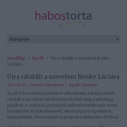
Kezdőlap
/
Egyéb
/
Újra rátalált a szerelem Benke
Lúciára
Újra rátalált a szerelem Benke Lúciára
2025-07-12 / Szerző:
Habostorta
/
Egyéb
,
Szerelem
Az ATV-ben Süveges Esztert váltó Benke Lúciára ismét
rátalált a szerelem: fél éve ismerkedett meg a jelenlegi
párjával. A csatorna gyönyörű műsorvezetője már össze
is költözött az új kedvesével, mivel nagyon egymásra
hangolódtak. Közös képet is posztolt a titokzatos férfival.