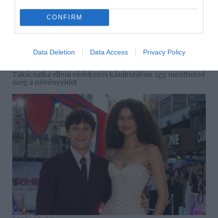
CONFIRM
Data Deletion
Data Access
Privacy Policy
2026-08-08.
Takácsatka elleni védekezés kánikulában: így mentheted
meg a növényeidet