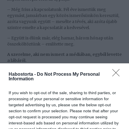
– Még friss a kapcsolatunk. Fél éve ismertük meg
egymást, januárban egy közös ismerősünkön keresztül,
azóta vagyunk együtt – mesélte a tévés, aki azóta újabb
szintre emelte a kapcsolatát a kedvesével.
– Együtt is élünk már, elég hamar, három hónap után
összeköltöztünk – említette meg.
A szerelme, aki nem ismert a médiában, egyből levette
a lábáról.
– Közgazdász, a családi vállalkozásukban dolgozik.
Habostorta -
Do Not Process My Personal
Nagyon jól kezel engem, ami nem mindig egyszerű
Information
feladat, türelmes és megértő. Nagyon hasonló az
értékrendünk, és tudok bízni benne. Ez két, számomra
If you wish to opt-out of the sale, sharing to third parties, or
nagyon fontos, de ritka dolog. Emellett humoros,
processing of your personal or sensitive information for
intelligens és támogató, így az ujjai köré is csavart –
targeted advertising by us, please use the below opt-out
áradozott Lúcia.
section to confirm your selection. Please note that after your
opt-out request is processed you may continue seeing
Már a szülőknek is bemutatták egymást, és túl vannak az
interest-based ads based on personal information utilized by
első közös külföldi nyaralásukon is. Horvátországban
us or personal information disclosed to third parties prior to