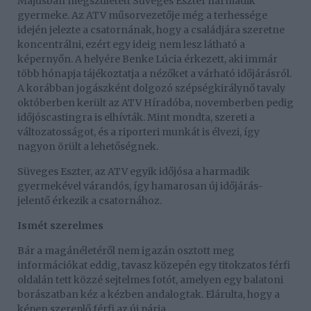
Májusban megszületett Süveges Eszter harmadik
gyermeke. Az ATV műsorvezetője még a terhessége
idején jelezte a csatornának, hogy a családjára szeretne
koncentrálni, ezért egy ideig nem lesz látható a
képernyőn. A helyére Benke Lúcia érkezett, aki immár
több hónapja tájékoztatja a nézőket a várható időjárásról.
A korábban jogászként dolgozó szépségkirálynő tavaly
októberben került az ATV Híradóba, novemberben pedig
időjóscastingra is elhívták. Mint mondta, szereti a
változatosságot, és a riporteri munkát is élvezi, így
nagyon örült a lehetőségnek.
Süveges Eszter, az ATV egyik időjósa a harmadik
gyermekével várandós, így hamarosan új időjárás-
jelentő érkezik a csatornához.
Ismét szerelmes
Bár a magánéletéről nem igazán osztott meg
információkat eddig, tavasz közepén egy titokzatos férfi
oldalán tett közzé sejtelmes fotót, amelyen egy balatoni
borászatban kéz a kézben andalogtak. Elárulta, hogy a
képen szereplő férfi az új párja.