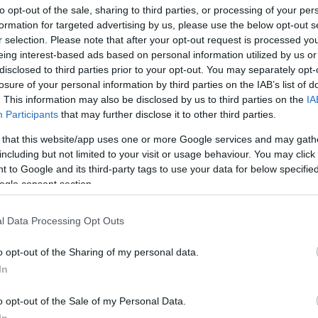
 egyszerű szabású, egyszínű darabokkal.
to opt-out of the sale, sharing to third parties, or processing of your per
formation for targeted advertising by us, please use the below opt-out s
ólók, zakók, táskák és cipők egyaránt rendkívül
r selection. Please note that after your opt-out request is processed y
tehát olyan széles, hogy még azok is bátran
eing interest-based ads based on personal information utilized by us or
 egyedi darabot, akik ódzkodnak tőle. Ha inkább a
disclosed to third parties prior to your opt-out. You may separately opt-
 részesítjük előnyben, akkor válasszunk például egy
losure of your personal information by third parties on the IAB’s list of
óbáljuk ki, milyen pluszt ad az öltözékünkhöz, milyen
. This information may also be disclosed by us to third parties on the
IA
z a megjelenésünkbe. Nem fogunk csalódni.
Participants
that may further disclose it to other third parties.
 that this website/app uses one or more Google services and may gath
including but not limited to your visit or usage behaviour. You may click 
is hódítani fognak. Különösen a ruhák között
 to Google and its third-party tags to use your data for below specifi
metrikus megoldások közül. Ez az egyedi szabászati
ogle consent section.
sséget sugároz, s még egy egyszínű vagy monokróm
l Data Processing Opt Outs
ldások, valamint szoknyák is rendkívül népszerűek
valami különlegeset, mindenképpen szerezzünk be egy
o opt-out of the Sharing of my personal data.
In
o opt-out of the Sale of my Personal Data.
kissé bohém öltözködés már jó néhány éve ott van a