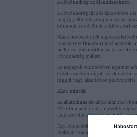
A rövidnadrág az új miniszoknya
A rövidnadrág újra és újra ott van a
megfigyelhettük, ahogyan ez az alapvet
hónapok trendjeinek is. Idén sem les
Már a hűvösebb, téli napokon is jó d
igazán rövid kis shortot választunk, 
pedig, ha igazán stílusosak szeretnén
rövidnadrág mellett.
Az anyagok tekintetében a pamut, a far
kötött rövidnadrágot is érdemes bes
inggel, vagy akár kötött pulóverrel is.
Állati minták
Az állatmintás darabok már 2024-ben 
2025-ben pedig még nagyobb népszerű
akik szeretik a látványos, merész, u
Egy leopárdmintás, tigris- vagy kíg
Habostort
mellé, arra azonban mindenképpen fi