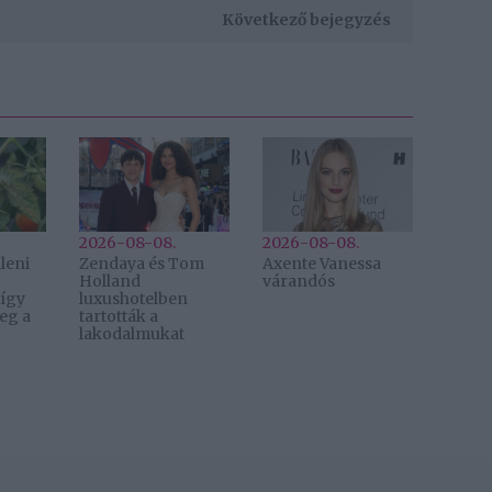
Következő bejegyzés
2026-08-08.
2026-08-08.
leni
Zendaya és Tom
Axente Vanessa
Holland
várandós
 így
luxushotelben
eg a
tartották a
lakodalmukat