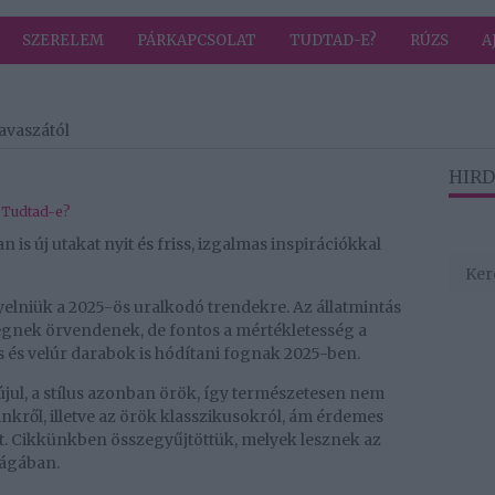
SZERELEM
PÁRKAPCSOLAT
TUDTAD-E?
RÚZS
A
avaszától
HIRD
,
Tudtad-e?
an is új utakat nyit és friss, izgalmas inspirációkkal
elniük a 2025-ös uralkodó trendekre. Az állatmintás
gnek örvendenek, de fontos a mértékletesség a
és velúr darabok is hódítani fognak 2025-ben.
újul, a stílus azonban örök, így természetesen nem
nkről, illetve az örök klasszikusokról, ám érdemes
 Cikkünkben összegyűjtöttük, melyek lesznek az
lágában.