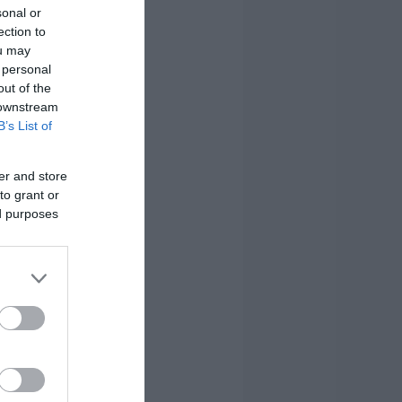
sonal or
ection to
ou may
 personal
out of the
 downstream
B’s List of
er and store
to grant or
ed purposes