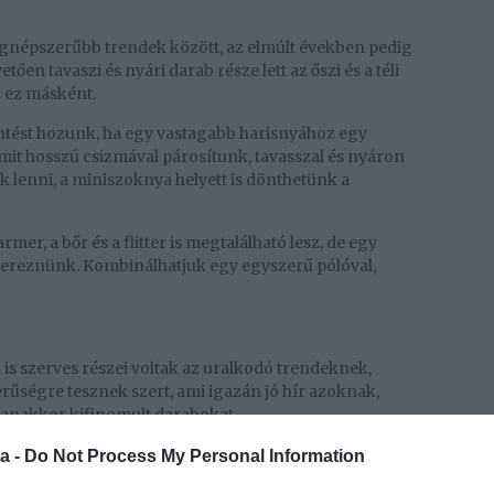
 legnépszerűbb trendek között, az elmúlt években pedig
ően tavaszi és nyári darab része lett az őszi és a téli
z ez másként.
öntést hozunk, ha egy vastagabb harisnyához egy
amit hosszú csizmával párosítunk, tavasszal és nyáron
k lenni, a miniszoknya helyett is dönthetünk a
mer, a bőr és a flitter is megtalálható lesz, de egy
zereznünk. Kombinálhatjuk egy egyszerű pólóval,
is szerves részei voltak az uralkodó trendeknek,
ségre tesznek szert, ami igazán jó hír azoknak,
gyanakkor kifinomult darabokat.
yóbőrmintás darabbal egészen biztosan nem fogunk
a -
Do Not Process My Personal Information
gyeljünk oda, hogy ne essünk túlzásba, ne halmozzuk