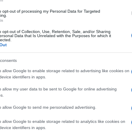
In
edig egy kis csavarral lesz jelen a meghatározó
 a velúr megjelenése.
to opt-out of processing my Personal Data for Targeted
ing.
arvasbőr egyik változata, mely már egyre elterjedtebb
In
mesterségesen előállított anyag, vagyis műbőr, mely
tökéletes alapanyaga pulóvereknek, blézereknek,
o opt-out of Collection, Use, Retention, Sale, and/or Sharing
ersonal Data that Is Unrelated with the Purposes for which it
lected.
Out
 örvendenek majd a velúr cipők – nemcsak a
ők is –, de a velúr szoknyák, nadrágok, zakók és
tásnak számítanak majd.
consents
osítva igazán különleges megjelenést biztosít. Egy
o allow Google to enable storage related to advertising like cookies on
ékkel sosem foghatunk mellé
evice identifiers in apps.
lléros pólók ideje
o allow my user data to be sent to Google for online advertising
s.
s, uniszex hatású, egyszerre sportos és sikkes pólók,
i lehetnek a ruhatárunknak. A galléros póló vagy
to allow Google to send me personalized advertising.
öltözékeknek, mely kifinomult, elegáns, mégis magában
érzetét.
o allow Google to enable storage related to analytics like cookies on
yre inkább teret nyert a lazaság, a sportosság és az
evice identifiers in apps.