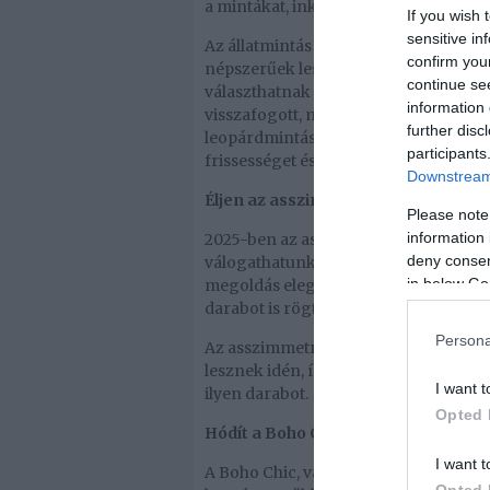
a mintákat, inkább kombináljuk őket
If you wish 
sensitive in
Az állatmintás szoknyák, nadrágok, p
confirm you
népszerűek lesznek idén, a választék 
continue se
választhatnak egy ilyen különleges és
information 
visszafogott, minimalista öltözködést
further disc
leopárdmintás cipőt vagy táskát és pr
participants
frissességet és egyediséget csempés
Downstream 
Éljen az asszimmetria!
Please note
information 
2025-ben az asszimmetrikus darabok 
deny consent
válogathatunk majd különféle asszim
in below Go
megoldás elegáns, modern és frisse
darabot is rögtön fel tud dobni
Persona
Az asszimmetrikus nyak- és vállmego
lesznek idén, így, ha kipróbálnánk 
I want t
ilyen darabot.
Opted 
Hódít a Boho Chic és a velúr
I want t
A Boho Chic, vagyis a játékos, laza, 