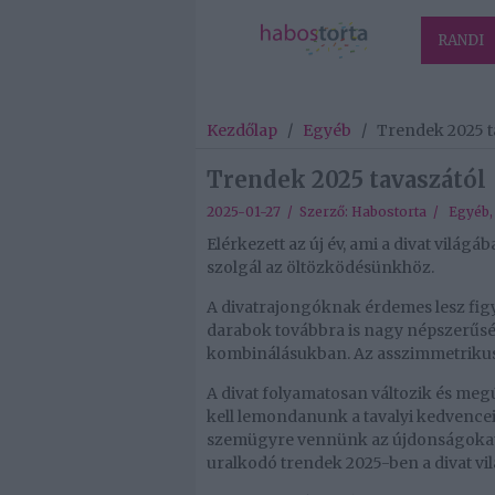
RANDI
Kezdőlap
/
Egyéb
/
Trendek 2025 t
Trendek 2025 tavaszától
2025-01-27 / Szerző:
Habostorta
/
Egyéb
Elérkezett az új év, ami a divat világáb
szolgál az öltözködésünkhöz.
A divatrajongóknak érdemes lesz figy
darabok továbbra is nagy népszerűsé
kombinálásukban. Az asszimmetrikus 
A divat folyamatosan változik és meg
kell lemondanunk a tavalyi kedvencei
szemügyre vennünk az újdonságokat.
uralkodó trendek 2025-ben a divat vi