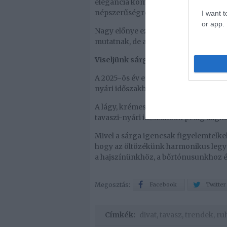
elegancia kombinálása, amit jól muta
népszerűségre tesznek majd szert a n
I want t
or app.
Nagy előnye ezeknek a daraboknak, h
mutatnak, de akár szoknyákkal, sőt m
Viseljünk sárgát!
A 2025-ös év egyik meghatározó szín
nyári időszakban tökéletes választás
A lágy, krémes vanília sárgától a sáf
tavaszi-nyári időszakban pedig aligh
Mivel a sárga igencsak figyelemfelkel
hogy az öltözékünk harmonikus legyen
a hajszínünkhöz, a bőrtónusunkhoz é
Megosztás:
Facebook
Twitter
Címkék:
divat
,
tavasz
,
trendek
,
ru