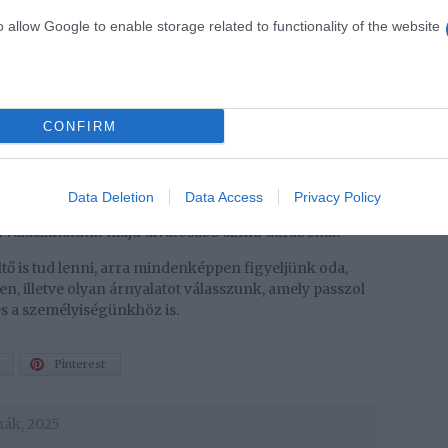
t az is, hogy idén minden eddiginél nagyobb
ői galléros pólók.
o allow Google to enable storage related to functionality of the website
ogy egy farmerrel kombinálva is fantasztikusan
ég élére vasalt nadrágokkal is kombinálhatjuk őket.
CONFIRM
e a sárga lesz, ami mind a hűvös napokon, mind a
nak bizonyul majd.
Data Deletion
Data Access
Privacy Policy
rány élénk, merész árnyalatáig bátran válogathatunk, a
a választhatunk majd divatosabb színű darabokat.
tő is tud lenni, arra mindenképpen figyeljünk oda,
, illetve olyan árnyalatot válasszunk, amely passzol
s a személyiségünkhöz is.
Pinterest
hák
,
2025