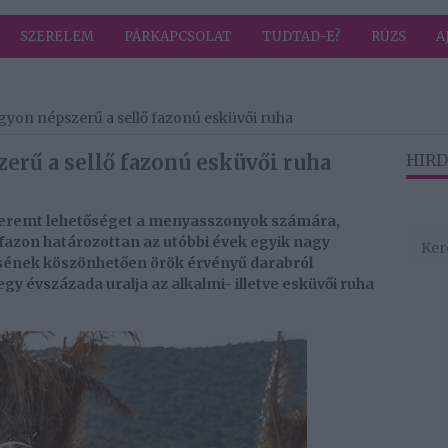
SZERELEM
PÁRKAPCSOLAT
TUDTAD-E?
RÚZS
A
gyon népszerű a sellő fazonú esküvői ruha
erű a sellő fazonú esküvői ruha
HIRD
 teremt lehetőséget a menyasszonyok számára,
 fazon határozottan az utóbbi évek egyik nagy
sének köszönhetően örök érvényű darabról
gy évszázada uralja az alkalmi- illetve esküvői ruha