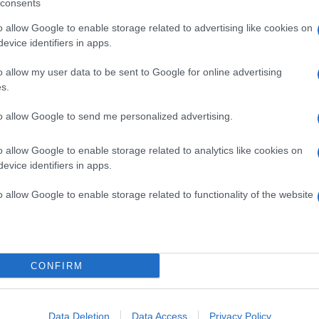
-ben a Vogue számában is megjelent a sellőruha,
consents
öpört végig a hollywoodi színésznők között, és
o allow Google to enable storage related to advertising like cookies on
s.
evice identifiers in apps.
felismerhető jegyek ellenére meglehetősen
ísérletezésre. Találhatunk strasszokkal vagy csipkével
o allow my user data to be sent to Google for online advertising
tunk a kivágásokkal és a 3D-s díszítőelemekkel.
s.
 vintage darabok is, így minden stílusú menyasszony
 az esküvő hangulatához illő sziluettet.
to allow Google to send me personalized advertising.
ői ruha valamennyivel visszafogottabb, mint egy
o allow Google to enable storage related to analytics like cookies on
 de mégis kissé drámai benyomást teremt.További
evice identifiers in apps.
nyösen mutat.
o allow Google to enable storage related to functionality of the website
nyunk beszűkülése miatt sem, bár kétségtelenül
 mozgásra, mint egy könnyű A-vonalú esküvői ruha
eg pár lépést és üljünk le egy kicsit a felvett
re kényelmes számunkra a viselet.
CONFIRM
Pinterest
Data Deletion
Data Access
Privacy Policy