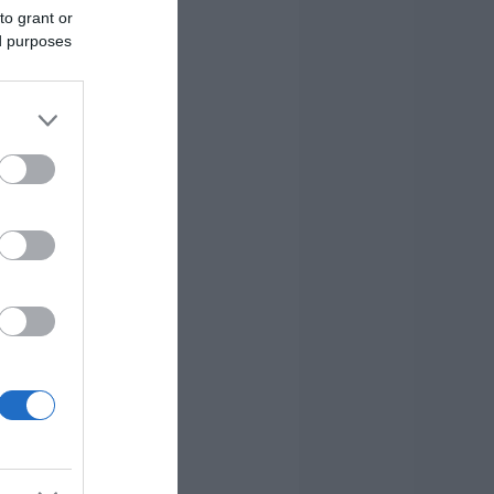
to grant or
ed purposes