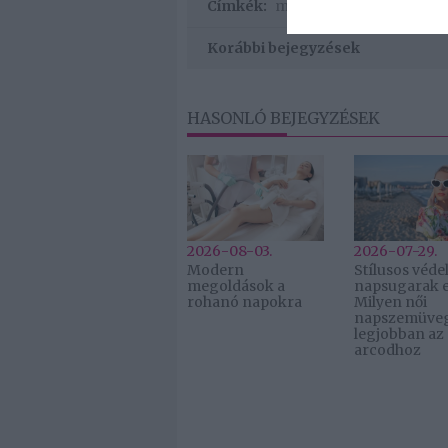
Címkék:
menyasszonyi ruha
,
eskü
Korábbi bejegyzések
HASONLÓ BEJEGYZÉSEK
2026-08-03.
2026-07-29.
Modern
Stílusos véde
megoldások a
napsugarak e
rohanó napokra
Milyen női
napszemüveg 
legjobban az
arcodhoz