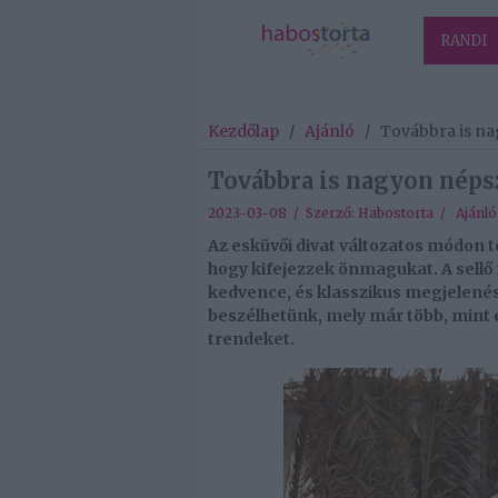
RANDI
Kezdőlap
/
Ajánló
/
Továbbra is na
Továbbra is nagyon népsz
2023-03-08 / Szerző:
Habostorta
/
Ajánló
Az esküvői divat változatos módon
hogy kifejezzek önmagukat. A sellő
kedvence, és klasszikus megjelené
beszélhetünk, mely már több, mint e
trendeket.