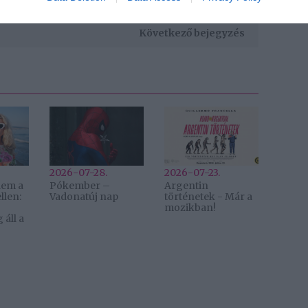
vői ruha
,
Veronica Lang
,
sellő fazon
Következő bejegyzés
2026-07-28.
2026-07-23.
lem a
Pókember –
Argentin
llen:
Vadonatúj nap
történetek - Már a
mozikban!
áll a