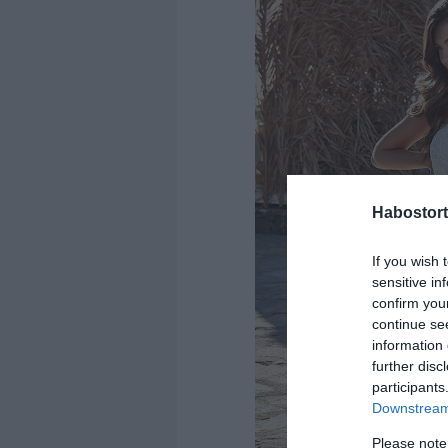
Habostort
If you wish 
sensitive in
confirm you
continue se
information 
further disc
participants
Downstream 
Please note