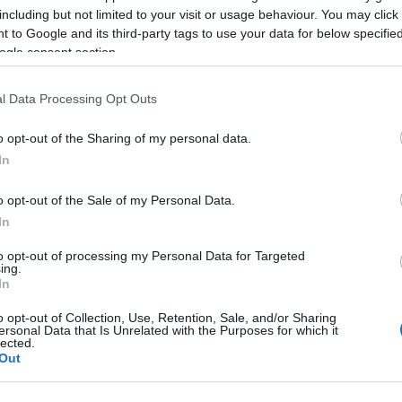
including but not limited to your visit or usage behaviour. You may click 
 to Google and its third-party tags to use your data for below specifi
ogle consent section.
l Data Processing Opt Outs
o opt-out of the Sharing of my personal data.
In
o opt-out of the Sale of my Personal Data.
In
to opt-out of processing my Personal Data for Targeted
a 19. század végén megjelent trend-váltás, amikor a
ing.
zűkültek, a járáshoz minimálisan szükséges
In
zonban megmaradt, felidézve ezzel a sellő uszonyok
uhát azonban 1930-ban Marcel Rochas tervező tárta a
o opt-out of Collection, Use, Retention, Sale, and/or Sharing
ersonal Data that Is Unrelated with the Purposes for which it
si sikert aratott. Rochas célja az volt, hogy
lected.
lasszikus megjelenés és a nőiesség kihangsúlyozása
Out