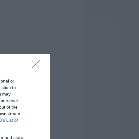
sonal or
ection to
ou may
 personal
out of the
 downstream
B’s List of
er and store