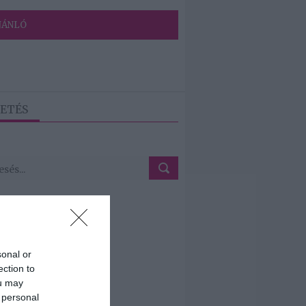
JÁNLÓ
ETÉS
sonal or
ection to
ou may
 personal