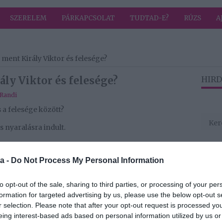
SZERELEM
PÁRKAPCSOLAT
TUDTAD-E?
RÚZS
A
 ment Király Viktor és felesége?
ály Viktor és felesége?
HIRD
Randi
s a felesége között?
 nyaralásra indult.
y Király Viktor a közeljövőben feltehetően
nyjától, Anitától, akivel már közel egy éve nem élnek
a -
Do Not Process My Personal Information
zaút, hiába próbálták megmenteni a házasságukat. Az
ik rajta, milyen kemény időszakon van túl, hiszen a
to opt-out of the sale, sharing to third parties, or processing of your per
ta, már látja a fényt az alagút végén, és elkezdett
formation for targeted advertising by us, please use the below opt-out s
r selection. Please note that after your opt-out request is processed y
ogy a kisfiúkat, Kolent egymást támogatva,
eing interest-based ads based on personal information utilized by us or