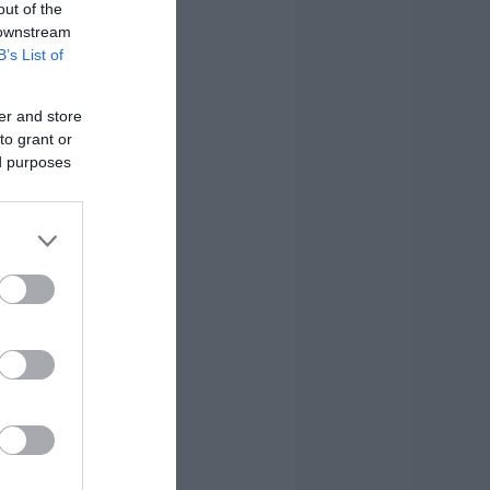
out of the
 downstream
B’s List of
er and store
to grant or
ed purposes