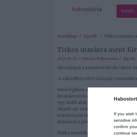
RANDI
Kezdőlap
/
Egyéb
/
Titkos utazásra
Titkos utazásra ment Kir
2023-10-25 / Szerző:
Habostorta
/
Egyéb
,
Újra lángol a szerelem Király Viktor é
A válófélben lévő sztárpár romantikus
Nemrégiben arról szóltak a hírek, hog
hivatalosan is elválik gyermeke édesa
Habostort
egy fedél alatt. Úgy tűnt, nincs viss
előadó azt sem tagadta, hogy meglátsz
If you wish 
testmozgást is elhanyagolta. Mint mond
sensitive in
kimászni a gödörből.
confirm you
Hiába mentek szét, azt leszögezték, h
continue se