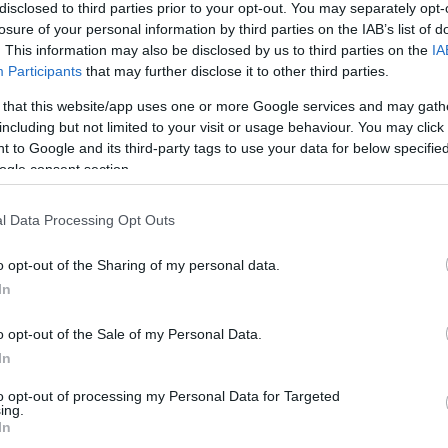
utóbb viszont gyanús üzenetváltásra lettünk
disclosed to third parties prior to your opt-out. You may separately opt-
alain. Anita egy igencsak dögös fotósorozatot osztott
losure of your personal information by third parties on the IAB’s list of
gált: három tűz emojit írt volt kedvese képe alá, aki egy
. This information may also be disclosed by us to third parties on the
IA
ások természetesen egyből beindultak, hogy talán mégis
Participants
that may further disclose it to other third parties.
 that this website/app uses one or more Google services and may gath
, ráadásul nem is akármilyenek, ugyanis mindketten
including but not limited to your visit or usage behaviour. You may click 
 néz ki, hogy közösen indultak el egy romantikus
 to Google and its third-party tags to use your data for below specifi
 hatalmas mosollyal az arcán pózolt egy pohár borral a
ogle consent section.
egy titokzatos, csendre intő emotikont csatolt. Király
agram-sztorijában szintén a görög fővárosból
l Data Processing Opt Outs
eóban kivirulva ennyit mondott:
o opt-out of the Sharing of my personal data.
 Eddig nagyon tetszik Athén, nagyon szép város! –
ószínűséggel nemcsak a várost csodálhatja, hanem a
In
o opt-out of the Sale of my Personal Data.
In
Pinterest
to opt-out of processing my Personal Data for Targeted
ing.
etyka
,
Virág Anita
,
titkos utazás
,
Athén
In