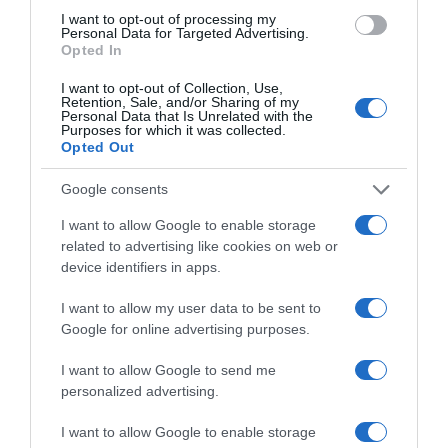
I want to opt-out of processing my
Personal Data for Targeted Advertising.
Opted In
I want to opt-out of Collection, Use,
Retention, Sale, and/or Sharing of my
2026-08-07.
Personal Data that Is Unrelated with the
Purposes for which it was collected.
Mikes Anna és Krausz Gábor kitálaltak a házasságukról
Opted Out
Google consents
I want to allow Google to enable storage
related to advertising like cookies on web or
device identifiers in apps.
I want to allow my user data to be sent to
Google for online advertising purposes.
I want to allow Google to send me
personalized advertising.
2026-08-06.
I want to allow Google to enable storage
3 ok, amiért egy idősebb nő fiatalabb férfit választ