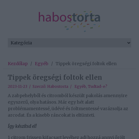
Kezdőlap
/
Egyéb
/
Tippek öregségi foltok ellen
Tippek öregségi foltok ellen
2023-11-23 / Szerző:
Habostorta
/
Egyéb
,
Tudtad-e?
A zabpehelyből és citromból készült pakolás amennyire
egyszerű, olya hatásos. Már egy hét alatt
problémamentessé, üdévé és foltmentessé varázsolja az
arcodat. És a kisebb ráncokat is eltünteti.
Így készítsd el!
1 citrom frissen kifacsart levéhez adj hozzá annyi őrölt