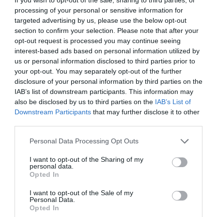
valamint serkenti a kollagénképződést, és rugalmassá
teszi a bőrt.
processing of your personal or sensitive information for
targeted advertising by us, please use the below opt-out
section to confirm your selection. Please note that after your
Megosztás:
Facebook
Twitter
Pinterest
opt-out request is processed you may continue seeing
interest-based ads based on personal information utilized by
us or personal information disclosed to third parties prior to
Címkék:
tippek
,
szépségápolás
,
citrom
,
zabpehely
,
your opt-out. You may separately opt-out of the further
öregségi foltok
disclosure of your personal information by third parties on the
IAB’s list of downstream participants. This information may
Korábbi bejegyzések
Következő bejegyzés
also be disclosed by us to third parties on the
IAB’s List of
Downstream Participants
that may further disclose it to other
third parties.
HASONLÓ BEJEGYZÉSEK
Please note that this website/app uses one or more Google
Personal Data Processing Opt Outs
services and may gather and store information including but
not limited to your visit or usage behaviour. You may click to
I want to opt-out of the Sharing of my
personal data.
grant or deny consent to Google and its third-party tags to
Opted In
use your data for below specified purposes in below Google
consent section.
I want to opt-out of the Sale of my
Personal Data.
Opted In