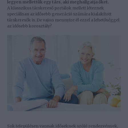
legyen mellettük egy társ, aki meghallgatja őket.
A klasszikus társkereső portálok mellett léteznek
speciálisan az idősebb generáció számára kialakított
társkeresők is. De vajon mennyire él ezzel a lehetőséggel
az idősebb korosztály?
Sok településen vannak időseknek szóló rendezvények,