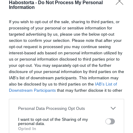
élményekben, örömökben akarnak partnerükkel
Habostorta -
Do Not Process My Personal
Information
osztozni.
Az időskori szerelmek a pubertáskoriakhoz hasonlók,
If you wish to opt-out of the sale, sharing to third parties, or
amikor semmi más nem fontos, csak az egymásra
processing of your personal or sensitive information for
figyelés, és nem számít, hogy mi lesz, csak az adott
targeted advertising by us, please use the below opt-out
pillanat, az észrevétlenül átbeszélgetett este és éjszaka.
section to confirm your selection. Please note that after your
Ha egy lehetséges új szerelem messze lakik,
opt-out request is processed you may continue seeing
alkalmazhatunk videó funkcióval ellátott chat
interest-based ads based on personal information utilized by
programokat, hogy jobban megismerhessük a másikat.
us or personal information disclosed to third parties prior to
Ezek nagyrészt ingyenesek, és csak egy bejelentkezésre
your opt-out. You may separately opt-out of the further
van szükség hozzá, így hát bármennyit beszélgethetünk
disclosure of your personal information by third parties on the
a megismert hölggyel vagy úrral.
IAB’s list of downstream participants. This information may
also be disclosed by us to third parties on the
IAB’s List of
Azok a párok, akik érett fejjel találtak egymásra, a saját
Downstream Participants
that may further disclose it to other
családjuk körében néha korlátokba is ütköznek. Sokan
third parties.
szégyellik a családjuk előtt új társukat, noha bemutatják
Please note that this website/app uses one or more Google
őt, a gyerekeik tudnak róla, mégis kellemetlennek érzik a
Personal Data Processing Opt Outs
services and may gather and store information including but
szituációt. De az összes nehézség ellenére, az időskori
not limited to your visit or usage behaviour. You may click to
I want to opt-out of the Sharing of my
szerelem felszabadultabb tud lenni, mint a fiatalkori, így
personal data.
grant or deny consent to Google and its third-party tags to
minden idős korosztályban lévő párkeresőt bátorítunk,
Opted In
use your data for below specified purposes in below Google
hogy merjen ismerkedni és társat találni. A másik nem