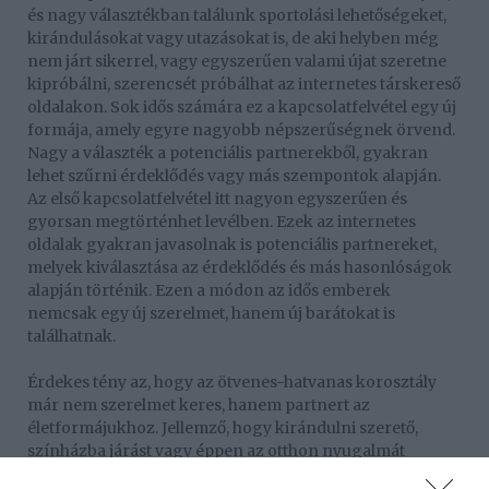
és nagy választékban találunk sportolási lehetőségeket,
kirándulásokat vagy utazásokat is, de aki helyben még
nem járt sikerrel, vagy egyszerűen valami újat szeretne
kipróbálni, szerencsét próbálhat az internetes társkereső
oldalakon. Sok idős számára ez a kapcsolatfelvétel egy új
formája, amely egyre nagyobb népszerűségnek örvend.
Nagy a választék a potenciális partnerekből, gyakran
lehet szűrni érdeklődés vagy más szempontok alapján.
Az első kapcsolatfelvétel itt nagyon egyszerűen és
gyorsan megtörténhet levélben. Ezek az internetes
oldalak gyakran javasolnak is potenciális partnereket,
melyek kiválasztása az érdeklődés és más hasonlóságok
alapján történik. Ezen a módon az idős emberek
nemcsak egy új szerelmet, hanem új barátokat is
találhatnak.
Érdekes tény az, hogy az ötvenes-hatvanas korosztály
már nem szerelmet keres, hanem partnert az
életformájukhoz. Jellemző, hogy kirándulni szerető,
színházba járást vagy éppen az otthon nyugalmát
kedvelő társat keresnek, pontosan jelezve, hogy milyen