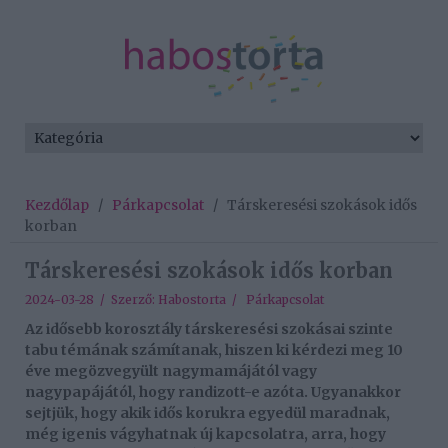
Kezdőlap
/
Párkapcsolat
/
Társkeresési szokások idős
korban
Társkeresési szokások idős korban
2024-03-28 / Szerző:
Habostorta
/
Párkapcsolat
Az idősebb korosztály társkeresési szokásai szinte
tabu témának számítanak, hiszen ki kérdezi meg 10
éve megözvegyült nagymamájától vagy
nagypapájától, hogy randizott-e azóta. Ugyanakkor
sejtjük, hogy akik idős korukra egyedül maradnak,
még igenis vágyhatnak új kapcsolatra, arra, hogy