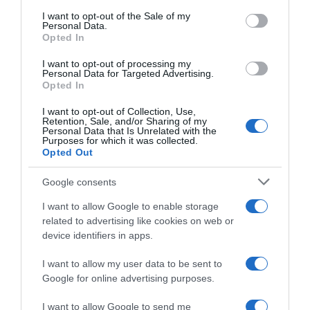
consent section.
eszköz egy célhoz, hanem társ az élet örömeiben. Igaz,
I want to opt-out of the Sale of my
Personal Data.
hogy kevesen választják az összeköltözést időskorban,
Opted In
de ezek a kapcsolatok rendkívül tartalmasak, igazi
szövetségek az örömre és a bajra egyaránt, szövetségek
I want to opt-out of processing my
a magány ellen, így hát mindenképp megéri a
Personal Data for Targeted Advertising.
Opted In
fáradozást.
I want to opt-out of Collection, Use,
Ez is érdekelhet! -
9 randitipp 50 fölött, amelyekre
Retention, Sale, and/or Sharing of my
sose hallgass!
Personal Data that Is Unrelated with the
Purposes for which it was collected.
Opted Out
Megosztás:
Facebook
Twitter
Pinterest
Google consents
I want to allow Google to enable storage
Címkék:
párkapcsolat
,
szokások
,
idős kor
related to advertising like cookies on web or
device identifiers in apps.
Korábbi bejegyzések
Következő bejegyzés
I want to allow my user data to be sent to
Google for online advertising purposes.
HASONLÓ BEJEGYZÉSEK
I want to allow Google to send me