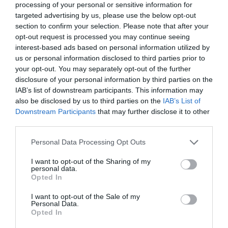
processing of your personal or sensitive information for
targeted advertising by us, please use the below opt-out
section to confirm your selection. Please note that after your
Megosztás:
Facebook
Twitter
Pinterest
opt-out request is processed you may continue seeing
interest-based ads based on personal information utilized by
Címkék:
Balaton
,
szingliség
,
Szigligeti Ivett
,
tánc
,
us or personal information disclosed to third parties prior to
vidámság
your opt-out. You may separately opt-out of the further
disclosure of your personal information by third parties on the
Korábbi bejegyzések
Következő bejegyzés
IAB’s list of downstream participants. This information may
also be disclosed by us to third parties on the
IAB’s List of
Downstream Participants
that may further disclose it to other
third parties.
HASONLÓ BEJEGYZÉSEK
Please note that this website/app uses one or more Google
Personal Data Processing Opt Outs
services and may gather and store information including but
not limited to your visit or usage behaviour. You may click to
I want to opt-out of the Sharing of my
personal data.
grant or deny consent to Google and its third-party tags to
Opted In
use your data for below specified purposes in below Google
consent section.
I want to opt-out of the Sale of my
Personal Data.
Opted In