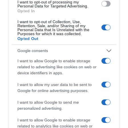
I want to opt-out of processing my
Personal Data for Targeted Advertising.
Opted In
I want to opt-out of Collection, Use,
Retention, Sale, and/or Sharing of my
2026-08-10.
Personal Data that Is Unrelated with the
Hogyan keltsd fel a figyelmet a társkereső profiloddal?
Purposes for which it was collected.
Opted Out
Google consents
I want to allow Google to enable storage
related to advertising like cookies on web or
device identifiers in apps.
I want to allow my user data to be sent to
Google for online advertising purposes.
I want to allow Google to send me
personalized advertising.
2026-08-10.
Így készíts bélbarát, szuperlaktató reggelit
I want to allow Google to enable storage
related to analytics like cookies on web or