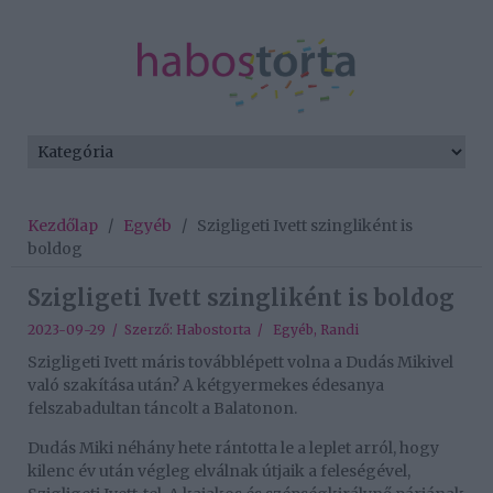
Kezdőlap
/
Egyéb
/
Szigligeti Ivett szingliként is
boldog
Szigligeti Ivett szingliként is boldog
2023-09-29 / Szerző:
Habostorta
/
Egyéb
,
Randi
Szigligeti Ivett máris továbblépett volna a Dudás Mikivel
való szakítása után? A kétgyermekes édesanya
felszabadultan táncolt a Balatonon.
Dudás Miki néhány hete rántotta le a leplet arról, hogy
kilenc év után végleg elválnak útjaik a feleségével,