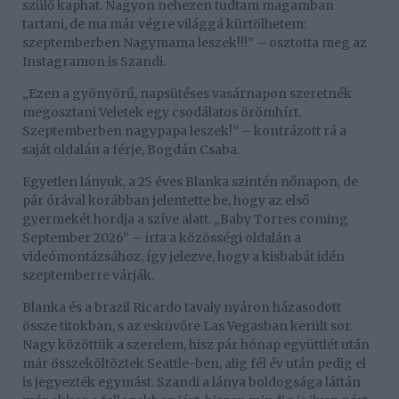
szülő kaphat. Nagyon nehezen tudtam magamban
tartani, de ma már végre világgá kürtölhetem:
szeptemberben Nagymama leszek!!!” – osztotta meg az
Instagramon is Szandi.
„Ezen a gyönyörű, napsütéses vasárnapon szeretnék
megosztani Veletek egy csodálatos örömhírt.
Szeptemberben nagypapa leszek!” – kontrázott rá a
saját oldalán a férje, Bogdán Csaba.
Egyetlen lányuk, a 25 éves Blanka szintén nőnapon, de
pár órával korábban jelentette be, hogy az első
gyermekét hordja a szíve alatt. „Baby Torres coming
September 2026” – írta a közösségi oldalán a
videómontázsához, így jelezve, hogy a kisbabát idén
szeptemberre várják.
Blanka és a brazil Ricardo tavaly nyáron házasodott
össze titokban, s az esküvőre Las Vegasban került sor.
Nagy közöttük a szerelem, hisz pár hónap együttlét után
már összeköltöztek Seattle-ben, alig fél év után pedig el
is jegyezték egymást. Szandi a lánya boldogsága láttán