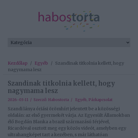
Kezdőlap
/
Egyéb
/
Szandinak titkolnia kellett, hogy
nagymama lesz
Szandinak titkolnia kellett, hogy
nagymama lesz
2026-03-11 / Szerző:
Habostorta
/
Egyéb
,
Párkapcsolat
Szandi lánya óriási örömhírt jelentett be a közösségi
oldalán: az első gyermekét várja. Az Egyesült Államokban
élő Bogdán Blanka a brazil származású férjével,
Ricardóval osztott meg egy közös videót, amelyben egy
ultrahangképet tart a kezében, s már láthatóan