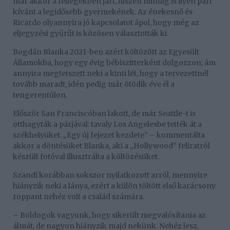
már akkor a fellegekben járt, hiszen mindig is ilyen párt
kívánt a legidősebb gyermekének. Az énekesnő és
Ricardo olyannyira jó kapcsolatot ápol, hogy még az
eljegyzési gyűrűt is közösen választották ki.
Bogdán Blanka 2021-ben azért költözött az Egyesült
Államokba, hogy egy évig bébiszitterként dolgozzon; ám
annyira megtetszett neki a kinti lét, hogy a tervezettnél
tovább maradt, idén pedig már ötödik éve él a
tengerentúlon.
Először San Franciscóban lakott, de már Seattle-t is
otthagyták a párjával: tavaly Los Angelesbe tették át a
székhelyüket. „Egy új fejezet kezdete” – kommentálta
akkor a döntésüket Blanka, aki a „Hollywood” feliratról
készült fotóval illusztrálta a költözésüket.
Szandi korábban sokszor nyilatkozott arról, mennyire
hiányzik neki a lánya, ezért a külön töltött első karácsony
roppant nehéz volt a család számára.
– Boldogok vagyunk, hogy sikerült megvalósítania az
álmát, de nagyon hiányzik majd nekünk. Nehéz lesz,