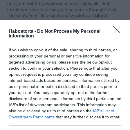
hogy nincs itthon, és a konyhában is hiányzik, ahol
korábban rengeteget segített nekem az ünnepi ételek
elkészítésében. Biztosan honvágya is lesz. Nálunk
mindig 24-én reggel jön a Jézuska, viszont idén három
gyermek helyett csak kettő rohan majd, amikor
Habostorta -
Do Not Process My Personal
megszólal a csengő. Blanka videóhíváson keresztül lesz
Information
velünk, valószínűleg a tévére vetítjük ki. A közös családi
zenélésbe is bevonjuk majd valahogy – mondta 2021-ben
If you wish to opt-out of the sale, sharing to third parties, or
Szandi, akinek a legutóbbi karácsonya már tökéletes
processing of your personal or sensitive information for
boldogságban telt: egy közös ünnepi dalt tettek közzé,
targeted advertising by us, please use the below opt-out
amelyet egymástól több ezer kilométerre vettek fel.
section to confirm your selection. Please note that after your
opt-out request is processed you may continue seeing
A családnak hamar kialakult a rutinja a szoros
interest-based ads based on personal information utilized by
kapcsolattartásban: Blankával az óriási távolság ellenére
us or personal information disclosed to third parties prior to
naponta kommunikálnak, a hír közlése előtt is videóban
your opt-out. You may separately opt-out of the further
beszéltek. A szülei már többször meglátogatták a lányt az
disclosure of your personal information by third parties on the
Egyesült Államokban, és alig várják, hogy
IAB’s list of downstream participants. This information may
unokázhassanak.
also be disclosed by us to third parties on the
IAB’s List of
Downstream Participants
that may further disclose it to other
third parties.