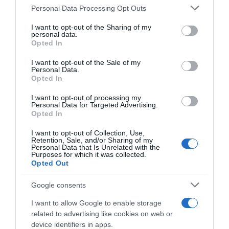
Please note that this website/app uses one or more Google
Personal Data Processing Opt Outs
services and may gather and store information including but
not limited to your visit or usage behaviour. You may click to
I want to opt-out of the Sharing of my
personal data.
grant or deny consent to Google and its third-party tags to
Opted In
use your data for below specified purposes in below Google
consent section.
I want to opt-out of the Sale of my
Personal Data.
Opted In
I want to opt-out of processing my
Personal Data for Targeted Advertising.
Opted In
I want to opt-out of Collection, Use,
Retention, Sale, and/or Sharing of my
Personal Data that Is Unrelated with the
Purposes for which it was collected.
Opted Out
Google consents
I want to allow Google to enable storage
related to advertising like cookies on web or
device identifiers in apps.