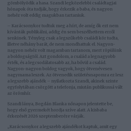
gömbölyödik a hasa. Szandi legközelebbi családtagjai
hónapok óta tudják, hogy érkezik a baba, és nagyon
nehéz volt eddig magukban tartaniuk.
– Karácsonykor tudtuk meg a hírt, de amíg ők ezt nem
kívánták publikálni, addig én sem beszélhettem erről
senkinek. Tényleg csak a legszűkebb családi kör tudta,
illetve néhány barát, de nem mondhattuk el. Nagyon-
nagyon nehéz volt magamban tartanom, mert röpülünk
a boldogságtól. Azt gondolom, a család a legnagyobb
érték, és a legcsodálatosabb az, ha bővül a család.
Nagyon-nagyon boldog vagyok, hogy ötvenévesen
nagymama leszek. Az ötvenedik születésnapomra ez lesz
a legszebb ajándék – nyilatkozta Szandi, akinek szinte
egyfolytában csörgött a telefonja, miután publikussá vált
az örömhír.
Szandi lánya, Bogdán Blanka nőnapon jelentette be,
hogy első gyermekét hordja szíve alatt. A kisbaba
érkezését 2026 szeptemberére várják.
„Karácsonykor a legszebb ajándékot kaptuk, amit egy