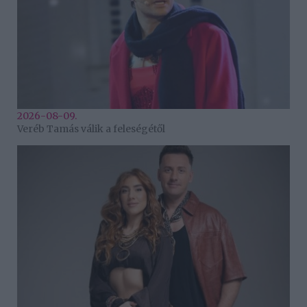
2026-08-09.
Veréb Tamás válik a feleségétől