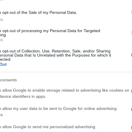
o opt-out of the Sale of my Personal Data.
In
to opt-out of processing my Personal Data for Targeted
ing.
In
o opt-out of Collection, Use, Retention, Sale, and/or Sharing
ersonal Data that Is Unrelated with the Purposes for which it
lected.
Out
consents
Pinterest
o allow Google to enable storage related to advertising like cookies on
evice identifiers in apps.
ádár Alexandra
,
Kelemen László
o allow my user data to be sent to Google for online advertising
s.
Következő bejegyzés
to allow Google to send me personalized advertising.