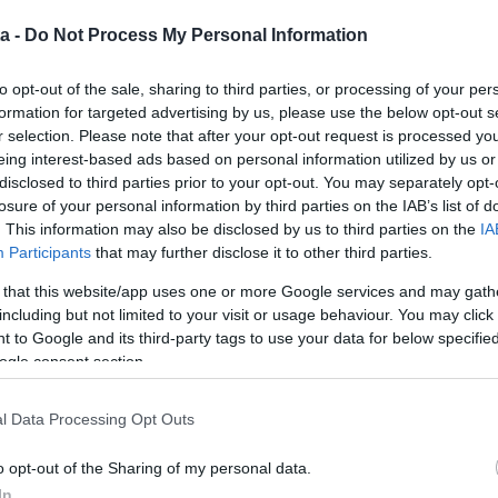
a -
Do Not Process My Personal Information
to opt-out of the sale, sharing to third parties, or processing of your per
formation for targeted advertising by us, please use the below opt-out s
r selection. Please note that after your opt-out request is processed y
eing interest-based ads based on personal information utilized by us or
disclosed to third parties prior to your opt-out. You may separately opt-
losure of your personal information by third parties on the IAB’s list of
. This information may also be disclosed by us to third parties on the
IA
ét éve jöttek össze a TV2 Star Academy műsorában. A
Participants
that may further disclose it to other third parties.
özött, úgy tűnt, hosszú távon is egymás mellett
ománc azonban elillant, Alexandra néhány hete egy
 that this website/app uses one or more Google services and may gath
t.
including but not limited to your visit or usage behaviour. You may click 
 to Google and its third-party tags to use your data for below specifi
ogle consent section.
l Data Processing Opt Outs
o opt-out of the Sharing of my personal data.
In