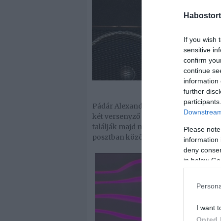
Habostort
If you wish 
sensitive in
confirm you
continue se
information 
further disc
participants
Pádár Alexandra és Kelemen László k
Downstream 
két versenyző csakhamar össze is költ
találják majd meg a boldogságot. A r
Please note
posztban közölte a szomorú valóságo
information 
deny consent
in below Go
Persona
I want t
Opted 