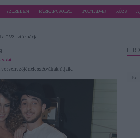
SZERELEM
PÁRKAPCSOLAT
TUDTAD-E?
RÚZS
A
t a TV2 sztárpárja
a
HIRD
csolat
 versenyzőjének szétváltak útjaik.