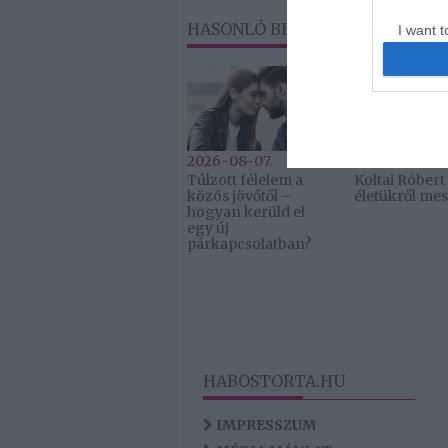
HASONLÓ BEJEGYZÉSEK
I want t
web or d
I want t
or app.
2026-08-07.
2026-08-07.
Túlzott félelem a
Koltai Róbert
közös jövőtől –
életükről mes
hogyan kerüld el
egy új
párkapcsolatban?
HABOSTORTA.HU
IMPRESSZUM