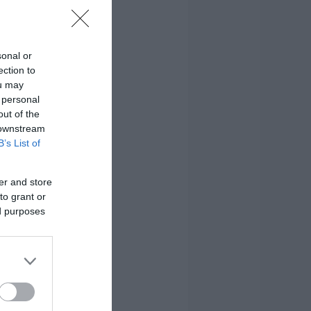
sonal or
ection to
ou may
 personal
out of the
 downstream
B’s List of
er and store
to grant or
ed purposes