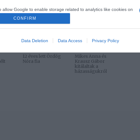
o allow Google to enable storage related to analytics like cookies on
evice identifiers in apps.
CONFIRM
o allow Google to enable storage related to functionality of the website
Data Deletion
Data Access
Privacy Policy
2026-08-07.
2026-08-07.
12 éves lett Ördög
Mikes Anna és
élt
Nóra fia
Krausz Gábor
kitálaltak a
házasságukról