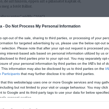
 de azt hiszem, éppen azt a pillanatot kapták el,
meg a fotót Bálint.
"aligncenter" width="558"]
a -
Do Not Process My Personal Information
to opt-out of the sale, sharing to third parties, or processing of your per
formation for targeted advertising by us, please use the below opt-out s
r selection. Please note that after your opt-out request is processed y
eing interest-based ads based on personal information utilized by us or
disclosed to third parties prior to your opt-out. You may separately opt-
losure of your personal information by third parties on the IAB’s list of
. This information may also be disclosed by us to third parties on the
IA
Participants
that may further disclose it to other third parties.
Fotó:
 that this website/app uses one or more Google services and may gath
including but not limited to your visit or usage behaviour. You may click 
 to Google and its third-party tags to use your data for below specifi
ogle consent section.