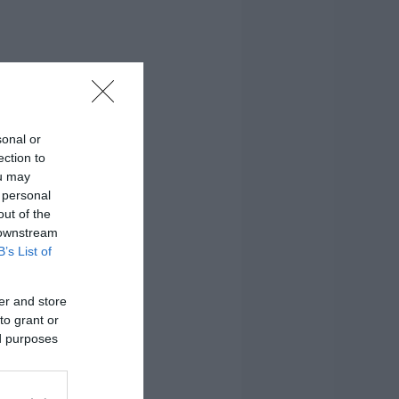
sonal or
ection to
ou may
 personal
out of the
 downstream
B’s List of
er and store
to grant or
ed purposes