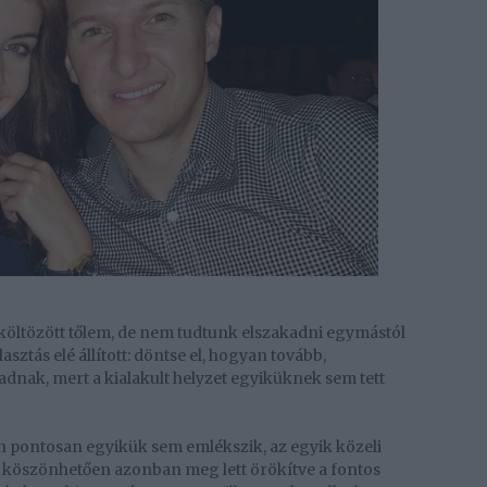
s költözött tőlem, de nem tudtunk elszakadni egymástól
álasztás elé állított: döntse el, hogyan tovább,
dnak, mert a kialakult helyzet egyiküknek sem tett
n pontosan egyikük sem emlékszik, az egyik közeli
k köszönhetően azonban meg lett örökítve a fontos