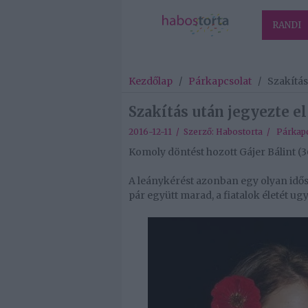
RANDI
Kezdőlap
/
Párkapcsolat
/
Szakítás
Szakítás után jegyezte el
2016-12-11 / Szerző:
Habostorta
/
Párkapc
Komoly döntést hozott Gájer Bálint (36
A leánykérést azonban egy olyan idős
pár együtt marad, a fiatalok életét ug