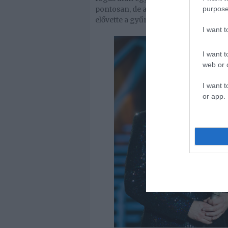
purpose
pontosan, de az igen, hogy nagyon öss
elővette a gyűrűt és letérdelt elém. 
I want 
I want t
web or d
I want t
or app.