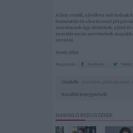
A lány reméli, a jövőben már tudnak k
bemutatója és a karácsonyi pörgés mia
szerelmesek úgy döntöttek, a jövő év e
nyaralás során szeretnének magukkal 
tervezni.
Forrás: Blikk
Megosztás:
Facebook
Twitter
Címkék:
szerelem
,
párkapcsolat
,
Korábbi bejegyzések
HASONLÓ BEJEGYZÉSEK