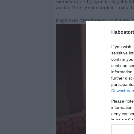
momentum. – Igaz, nem a legjobb fotó,
amikor Brigi igent mondott – mutatta 
[caption id="attachment_1251" align=
Habostort
If you wish 
sensitive in
confirm you
continue se
information 
further disc
participants
Downstream 
Please note
information 
deny consent
in below Go