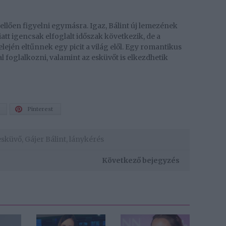
ellően figyelni egymásra. Igaz, Bálint új lemezének
tt igencsak elfoglalt időszak következik, de a
lején eltűnnek egy picit a világ elől. Egy romantikus
foglalkozni, valamint az esküvőt is elkezdhetik
Pinterest
esküvő
,
Gájer Bálint
,
lánykérés
Következő bejegyzés