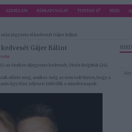
SZERELEM
PÁRKAPCSOLAT
TUDTAD-E?
RÚZS
A
 után jegyezte el kedvesét Gájer Bálint
 kedvesét Gájer Bálint
HIRD
solat
): az énekes eljegyezte kedvesét, Ötvös Brigittát (24).
zak előzte meg, amikor még az sem volt biztos, hogy a
yanis úgy tűnt, teljesen felőrölik a mindennapok.