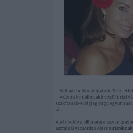
– Volt pár hullámvölgyünk, Brigi el i
– vallotta be Bálint, akit végül Brigi v
szakítanak-e végleg vagy együtt mara
jót.
A pár boldog pillanatára ugyan igazá
asztalnál vacsorázó olasz turistákna