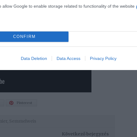
o allow Google to enable storage related to functionality of the website
CONFIRM
Data Deletion
Data Access
Privacy Policy
Pinterest
mier
,
Semmelweis
Következő bejegyzés