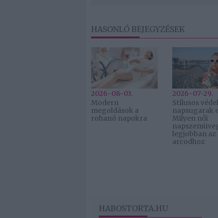
HASONLÓ BEJEGYZÉSEK
2026-08-03.
2026-07-29.
Modern
Stílusos véde
megoldások a
napsugarak e
rohanó napokra
Milyen női
napszemüveg 
legjobban az
arcodhoz
HABOSTORTA.HU