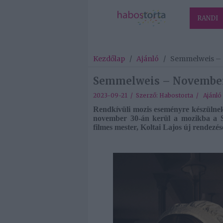
RANDI
Kezdőlap
/
Ajánló
/
Semmelweis – 
Semmelweis – November
2023-09-21 / Szerző:
Habostorta
/
Ajánló
Rendkívüli mozis eseményre készülnek
november 30-án kerül a mozikba a 
filmes mester, Koltai Lajos új rendezés