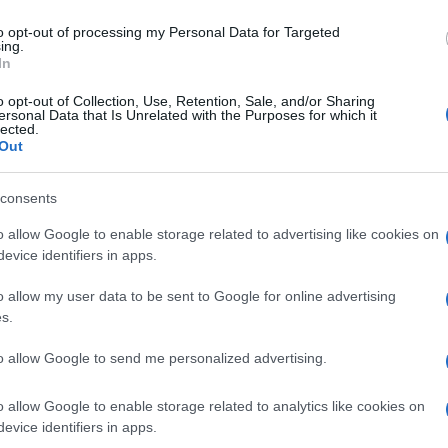
 szeme előtt, a rábízott anyák egészsége; és a szent
lyt, megszegett minden szabályt. Főnöke, a klinika
to opt-out of processing my Personal Data for Targeted
ing.
ő volt az élő, kellemetlen lelkiismeret: mert ha
In
 szülészorvosok terjesztik a kórt, amelybe annyi
lkosok…
o opt-out of Collection, Use, Retention, Sale, and/or Sharing
ersonal Data that Is Unrelated with the Purposes for which it
agy Katica), aki meglátta benne azt, akit senki más: a
lected.
Out
rfit.
aki megtalálta a saját ösvényét, és járni is tudott
consents
a dacára következetesen képviselt valamit, akkor is,
iákus elhivatottsága filmvászonra kívánkozott. Kevés
o allow Google to enable storage related to advertising like cookies on
ztosan az” – mondta filmje főhőséről Koltai Lajos.
evice identifiers in apps.
latos és izgalmas film, amely egyszerre idézi meg a
o allow my user data to be sent to Google for online advertising
beli kórház izgalmait, valamint az osztrák és magyar
s.
ovember 30-tól látható a hazai mozikban.
to allow Google to send me personalized advertising.
o allow Google to enable storage related to analytics like cookies on
evice identifiers in apps.