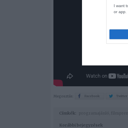
I want t
or app.
Megosztás:
Facebook
Twitter
Címkék:
programajánló
,
filmpre
Korábbi bejegyzések