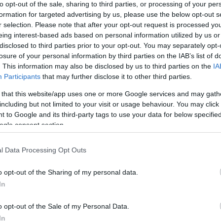
to opt-out of the sale, sharing to third parties, or processing of your per
formation for targeted advertising by us, please use the below opt-out s
r selection. Please note that after your opt-out request is processed y
eing interest-based ads based on personal information utilized by us or
disclosed to third parties prior to your opt-out. You may separately opt-
losure of your personal information by third parties on the IAB’s list of
. This information may also be disclosed by us to third parties on the
IA
Participants
that may further disclose it to other third parties.
 that this website/app uses one or more Google services and may gath
including but not limited to your visit or usage behaviour. You may click 
 to Google and its third-party tags to use your data for below specifi
látta a láthatatlant.
ogle consent section.
z vitte a lehetetlent.”
l Data Processing Opt Outs
endaként emlékszünk rá: bátor és tántoríthatatlan,
ggyal teli emberként. Akit nem véletlenül emlegetnek
o opt-out of the Sharing of my personal data.
In
pp látták. A többi magyar orvos, akivel együtt
 őrültnek hitte: hiszen nem érdekelték a császárváros
o opt-out of the Sale of my Personal Data.
ztrák orvosok elviselhetetlenül erőszakosnak
In