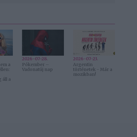
2026-07-28.
2026-07-23.
lem a
Pókember –
Argentin
llen:
Vadonatúj nap
történetek - Már a
mozikban!
áll a