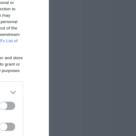
sonal or
ection to
ou may
 personal
out of the
 downstream
B’s List of
er and store
to grant or
ed purposes