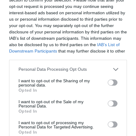
egyáltalán nem vár el sokat lánya jövendőbelijétől.
opt-out request is processed you may continue seeing
interest-based ads based on personal information utilized by
„Egy fiút nem arról ítélek meg, milyen a családja, honnan
us or personal information disclosed to third parties prior to
jön, milyen tanuló. Legyen terve, célja és tartása, lássam
your opt-out. You may separately opt-out of the further
benne a férfit. Ha ezek megvannak, tudom tisztelni.
disclosure of your personal information by third parties on the
Nemcsak az udvarlóktól, de a saját fiaimtól is ezt várom
IAB’s list of downstream participants. This information may
el. Ha ezek megvannak, akkor már benne van, hogy
also be disclosed by us to third parties on the
IAB’s List of
milyen lesz. Ez pedig nagyon fontos egy apa
Downstream Participants
that may further disclose it to other
szempontjából. A gyermekének a jövőjét senki sem
third parties.
akarja lúzer pályára állítani, senki se szeretné, hogy a
gyermekének rossz legyen. Egy rossz ember mellett
Please note that this website/app uses one or more Google
Personal Data Processing Opt Outs
viszont a gyereknek csak rossz élete lehet. Azt pedig
services and may gather and store information including but
senki sem akarja” – mondta a Sláger Reggel
not limited to your visit or usage behaviour. You may click to
I want to opt-out of the Sharing of my
personal data.
műsorvezetőinek, Pordán Petrának és Viktorin
grant or deny consent to Google and its third-party tags to
Opted In
Tamásnak Schobert Norbert.
use your data for below specified purposes in below Google
consent section.
I want to opt-out of the Sale of my
Forrás: Blikk.hu
Personal Data.
Opted In
Megosztás:
Facebook
Twitter
Pinterest
I want to opt-out of processing my
Personal Data for Targeted Advertising.
Opted In