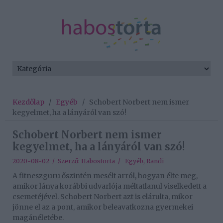
Kezdőlap
/
Egyéb
/
Schobert Norbert nem ismer
kegyelmet, ha a lányáról van szó!
Schobert Norbert nem ismer
kegyelmet, ha a lányáról van szó!
2020-08-02 / Szerző:
Habostorta
/
Egyéb
,
Randi
A fitneszguru őszintén mesélt arról, hogyan élte meg,
amikor lánya korábbi udvarlója méltatlanul viselkedett a
csemetéjével. Schobert Norbert azt is elárulta, mikor
jönne el az a pont, amikor beleavatkozna gyermekei
magánéletébe.