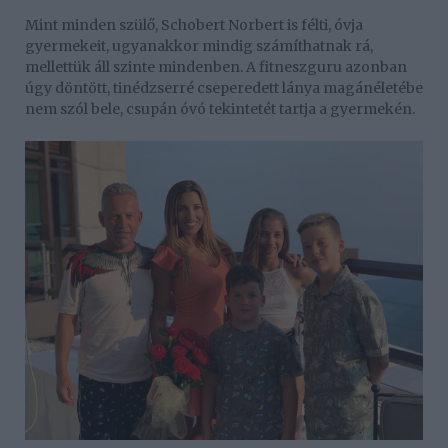
Mint minden szülő, Schobert Norbert is félti, óvja
gyermekeit, ugyanakkor mindig számíthatnak rá,
mellettük áll szinte mindenben. A fitneszguru azonban
úgy döntött, tinédzserré cseperedett lánya magánéletébe
nem szól bele, csupán óvó tekintetét tartja a gyermekén.