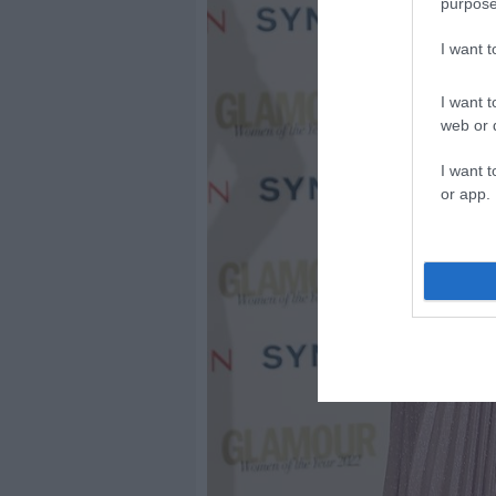
purpose
I want 
I want t
web or d
I want t
or app.