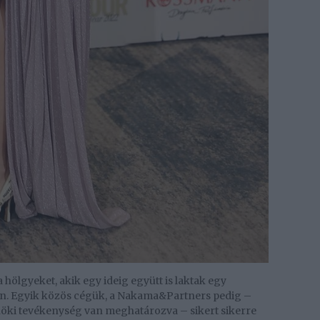
a hölgyeket, akik egy ­ideig együtt is laktak egy
ban. Egyik közös cégük, a Nakama&Partners pedig –
öki tevékenység van meghatározva – sikert sikerre