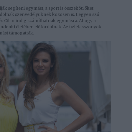
k segíteni egymást, a sport is összeköti őket:
ódolnak szenvedélyüknek közösen is. Legyen szó
 és Cili mindig számíthatnak egymásra. Ahogy a
indenki életében előfordulnak. Az üzletasszonyok
ymást támogatták.