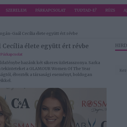
SZERELEM
PÁRKAPCSOLAT
TUDTAD-E?
RÚZS
A
ogán-Gaál Cecília élete együtt ért révbe
Cecília élete együtt ért révbe
HIRD
,
Párkapcsolat
valdafénybe hazánk két sikeres üzletasszonya. Sarka
 a tekinteteket a GLAMOUR Women Of The Year
ságtól, élvezték a társasági eseményt, boldogan
ikkel.