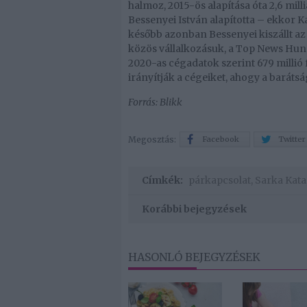
halmoz, ­2015-ös alapítása óta 2,6 mil­l
Bessenyei István alapította – ekkor K
később azonban Bessenyei kiszállt az ü
közös vállalkozásuk, a Top News Hunga
2020-as cégadatok szerint 679 millió 
irányítják a cégeiket, ahogy a barátság
Forrás: Blikk
Megosztás:
Facebook
Twitter
Címkék:
párkapcsolat
,
Sarka Kata
Korábbi bejegyzések
HASONLÓ BEJEGYZÉSEK