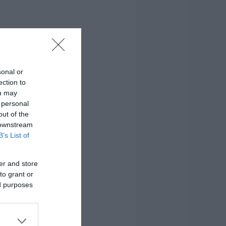
sonal or
ection to
ou may
 personal
out of the
 downstream
B’s List of
er and store
to grant or
ed purposes