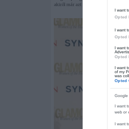
akiről már azt is elárulta: fiú lesz.
I want t
Opted 
I want t
Opted 
I want 
Advertis
Opted 
I want t
of my P
was col
Opted 
Google 
I want t
web or d
I want t