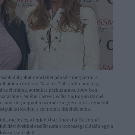
tosabb dolgokat nem lehet pénzért megvenni: a
olhatatlan értékek. Katát és Cilit is több mint egy
ul az életútjuk, sorsuk is párhuzamos. 2009-ben
ata lánya, Noémi, illetve Cecília fia, Rogán Dániel
édesanya legnagyobb örömére a gyerekek is remekül
guk is töretlen, s ezt nem is titkolták soha.
ok, mellesleg a legjobb barátnőm fia. Kell ennél
kérdést évekkel ezelőtt Kata a közösségi oldalán egy, a
észült fotó alatt.