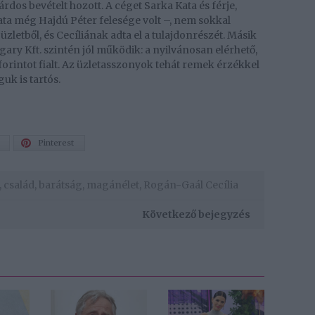
iárdos bevételt hozott. A céget Sarka Kata és férje,
ata még Hajdú Péter felesége volt –, nem sokkal
zletből, és Cecíliának adta el a tulajdonrészét. Másik
ry Kft. szintén jól működik: a nyilvánosan elérhető,
forintot fialt. Az üzletasszonyok tehát remek érzékkel
uk is tartós.
Pinterest
,
család
,
barátság
,
magánélet
,
Rogán-Gaál Cecília
Következő bejegyzés