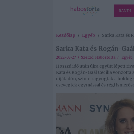
RANDI
Kezdőlap
/
Egyéb
/
Sarka Kata és R
Sarka Kata és Rogán-Gaál 
2022-03-27 / Szerző:
Habostorta
/
Egyéb
Hosszú idő után újra együtt lépett ri
Kata és Rogán-Gaál Cecília vonzotta
díjátadón, szinte ragyogtak a boldog
csevegtek egymással és régi ismerőse