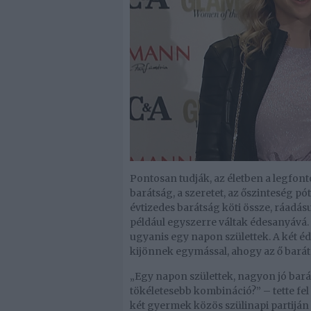
Pontosan tudják, az életben a legfon
barátság, a szeretet, az őszinteség pót
évtizedes barátság köti össze, ráadás
például egyszerre váltak édesanyává. K
ugyanis egy napon születtek. A két 
kijönnek egymással, ahogy az ő barátsá
„Egy napon születtek, nagyon jó barát
tökéletesebb kombináció?” – tette fel 
két gyermek közös szülinapi partiján k