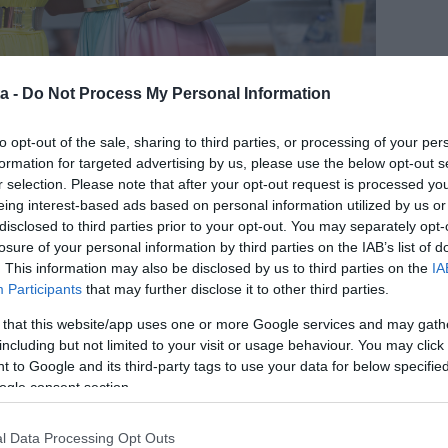
a -
Do Not Process My Personal Information
és a férjem, illetve apukámmal is nagyon szoros a
to opt-out of the sale, sharing to third parties, or processing of your per
etembe a barátnőim. Ők azok, akik a
formation for targeted advertising by us, please use the below opt-out s
l a másikra jutni – árulta el Cecília néhány évvel
r selection. Please note that after your opt-out request is processed y
eing interest-based ads based on personal information utilized by us or
disclosed to third parties prior to your opt-out. You may separately opt-
házassága tönkrement. Katáék 15 év együttélés után
losure of your personal information by third parties on the IAB’s list of
 gyermekük született, ­Noémi és Dávid, akiket
. This information may also be disclosed by us to third parties on the
IA
ília és Rogán Antal pedig 14 év után, 2019-ben hozták
Participants
that may further disclose it to other third parties.
lytatják, bár két fiukat, Dánielt és Áront közösen
 that this website/app uses one or more Google services and may gath
including but not limited to your visit or usage behaviour. You may click 
fiatal nő hamar újult erővel kezdte el keresni a
 to Google and its third-party tags to use your data for below specifi
ált rájuk: Kata azóta Bessenyei István milliárdos
ogle consent section.
je fiuk is született. Cecília pedig két évvel ezelőtt
vel, s a fiatalasszony a gálán már büszkén mutatta
l Data Processing Opt Outs
marosan ugyanis érkezik első közös gyermekük,