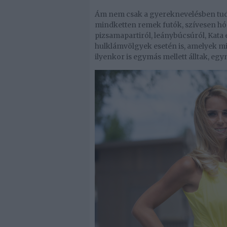
Ám nem csak a gyereknevelésben tudjá
mindketten remek futók, szívesen h
pizsamapartiról, leánybúcsúról, Kata
hulklámvölgyek esetén is, amelyek m
ilyenkor is egymás mellett álltak, eg