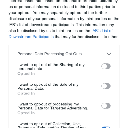
interest-based ads based on personal information utilized by
us or personal information disclosed to third parties prior to
your opt-out. You may separately opt-out of the further
HASONLÓ BEJEGYZÉSEK
disclosure of your personal information by third parties on the
IAB’s list of downstream participants. This information may
also be disclosed by us to third parties on the
IAB’s List of
Downstream Participants
that may further disclose it to other
third parties.
Please note that this website/app uses one or more Google
Personal Data Processing Opt Outs
services and may gather and store information including but
not limited to your visit or usage behaviour. You may click to
I want to opt-out of the Sharing of my
personal data.
grant or deny consent to Google and its third-party tags to
Opted In
use your data for below specified purposes in below Google
consent section.
I want to opt-out of the Sale of my
Personal Data.
Opted In
2026-08-06.
Lemondta esküvőjét Nemes Anna
I want to opt-out of processing my
Personal Data for Targeted Advertising.
Opted In
I want to opt-out of Collection, Use,
Retention, Sale, and/or Sharing of my