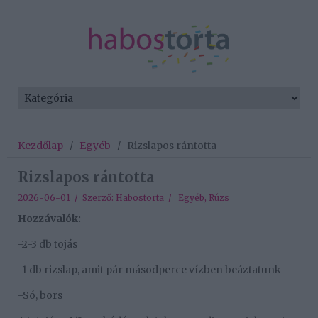
Kezdőlap
/
Egyéb
/
Rizslapos rántotta
Rizslapos rántotta
2026-06-01 / Szerző:
Habostorta
/
Egyéb
,
Rúzs
Hozzávalók:
-2-3 db tojás
-1 db rizslap, amit pár másodperce vízben beáztatunk
-Só, bors