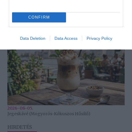
2026-08-05.
CONFIRM
Hogyan élj együtt egy érzelmileg elérhetetlen férfival? 8
szakértő tanács
Data Deletion
Data Access
Privacy Policy
2026-08-05.
Jegeskávé (Mogyorós-Kókuszos Hűsítő)
HIRDETÉS