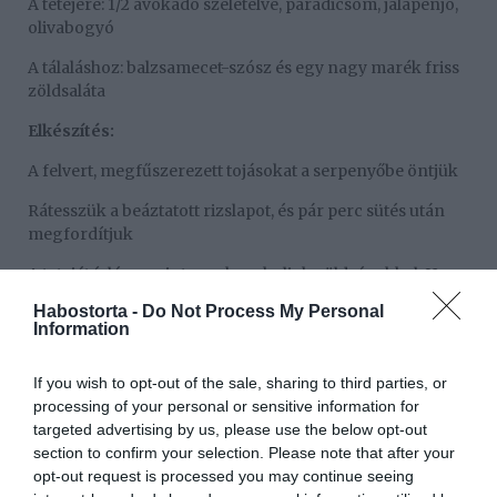
A tetejére: 1/2 avokádó szeletelve, paradicsom, jalapenjo,
olivabogyó
A tálaláshoz: balzsamecet-szósz és egy nagy marék friss
zöldsaláta
Elkészítés:
A felvert, megfűszerezett tojásokat a serpenyőbe öntjük
Rátesszük a beáztatott rizslapot, és pár perc sütés után
megfordítjuk
A tetejét ízlés szerint megkapakoljuk zöldségekkel. Ha az
alja ropogósra sült félbe hajtjuk és még melegen tálaljuk.
Habostorta -
Do Not Process My Personal
Information
Megosztás:
Facebook
Twitter
Pinterest
If you wish to opt-out of the sale, sharing to third parties, or
processing of your personal or sensitive information for
Címkék:
recept
,
rántotta
,
tökéletes
,
rizslap
targeted advertising by us, please use the below opt-out
section to confirm your selection. Please note that after your
Korábbi bejegyzések
Következő bejegyzés
opt-out request is processed you may continue seeing