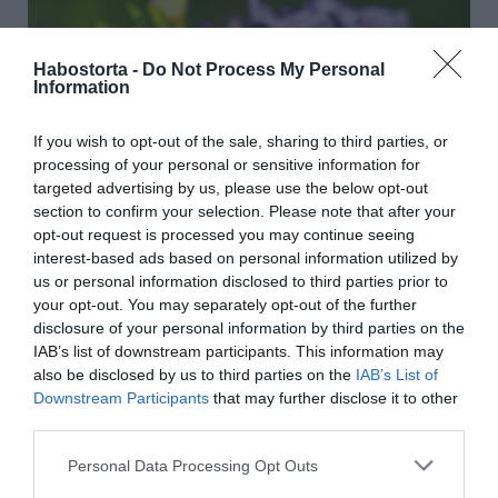
Habostorta -
Do Not Process My Personal
Information
If you wish to opt-out of the sale, sharing to third parties, or
processing of your personal or sensitive information for
targeted advertising by us, please use the below opt-out
section to confirm your selection. Please note that after your
opt-out request is processed you may continue seeing
interest-based ads based on personal information utilized by
us or personal information disclosed to third parties prior to
Halványlila frézia virágai ragyognak a napsütésben,
your opt-out. You may separately opt-out of the further
miközben az illatos bimbók fokozatosan nyílnak ki.
disclosure of your personal information by third parties on the
IAB’s list of downstream participants. This information may
Természetes védekezés és jó növénytársítások
also be disclosed by us to third parties on the
IAB’s List of
Downstream Participants
that may further disclose it to other
A frézia alapvetően nem tartozik a legérzékenyebb
third parties.
dísznövények közé, de kedvezőtlen körülmények között
több probléma is megjelenhet. A túl nedves talaj például
Please note that this website/app uses one or more Google
Personal Data Processing Opt Outs
ideális környezetet teremt a gombás betegségek
services and may gather and store information including but