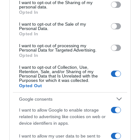
számára. A szürkepenész és a hagymarothadás gyakran
not limited to your visit or usage behaviour. You may click to
I want to opt-out of the Sharing of my
rossz levegőzésű, pangó vizes közegben alakul ki.
personal data.
grant or deny consent to Google and its third-party tags to
Opted In
use your data for below specified purposes in below Google
A megelőzés ezért fontosabb, mint a későbbi kezelés. A jó
consent section.
I want to opt-out of the Sale of my
térállás biztosítja a levegő mozgását a növények között,
Personal Data.
így a levelek gyorsabban felszáradnak eső vagy öntözés
Opted In
után. Ez csökkenti a gombák megtelepedésének esélyét.
I want to opt-out of processing my
A levéltetvek időnként megtámadják a fiatal hajtásokat,
Personal Data for Targeted Advertising.
Opted In
különösen száraz, meleg időben. Ezek a kártevők
nemcsak a növényi nedveket szívják, hanem vírusokat is
I want to opt-out of Collection, Use,
terjeszthetnek. A természetes egyensúly fenntartásában
Retention, Sale, and/or Sharing of my
nagy szerepe van a katicabogaraknak és más hasznos
Personal Data that Is Unrelated with the
Purposes for which it was collected.
rovaroknak, ezért a vegyszerhasználat mérséklése
Opted Out
hosszú távon a kert egészségét is támogatja.
Google consents
A frézia jó társnövénye lehet több mediterrán jellegű
dísznövénynek. Szépen harmonizál például a
I want to allow Google to enable storage
levendulával (Lavandula angustifolia), a díszhagymával
related to advertising like cookies on web or
(Allium giganteum) vagy az alacsonyabb díszfüvekkel.
device identifiers in apps.
Ezek a növények hasonló vízigényűek, és együtt
természetesebb hatású virágágyást alkotnak.
I want to allow my user data to be sent to