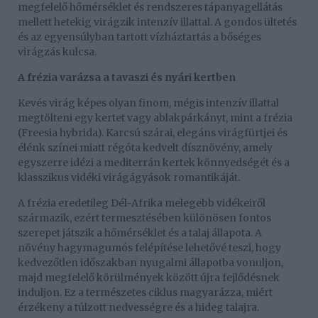
megfelelő hőmérséklet és rendszeres tápanyagellátás
mellett hetekig virágzik intenzív illattal. A gondos ültetés
és az egyensúlyban tartott vízháztartás a bőséges
virágzás kulcsa.
A frézia varázsa a tavaszi és nyári kertben
Kevés virág képes olyan finom, mégis intenzív illattal
megtölteni egy kertet vagy ablakpárkányt, mint a frézia
(Freesia hybrida). Karcsú szárai, elegáns virágfürtjei és
élénk színei miatt régóta kedvelt dísznövény, amely
egyszerre idézi a mediterrán kertek könnyedségét és a
klasszikus vidéki virágágyások romantikáját.
A frézia eredetileg Dél-Afrika melegebb vidékeiről
származik, ezért termesztésében különösen fontos
szerepet játszik a hőmérséklet és a talaj állapota. A
növény hagymagumós felépítése lehetővé teszi, hogy
kedvezőtlen időszakban nyugalmi állapotba vonuljon,
majd megfelelő körülmények között újra fejlődésnek
induljon. Ez a természetes ciklus magyarázza, miért
érzékeny a túlzott nedvességre és a hideg talajra.