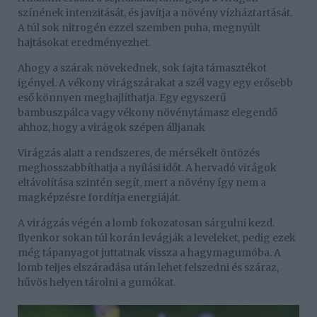
színének intenzitását, és javítja a növény vízháztartását.
A túl sok nitrogén ezzel szemben puha, megnyúlt
hajtásokat eredményezhet.
Ahogy a szárak növekednek, sok fajta támasztékot
igényel. A vékony virágszárakat a szél vagy egy erősebb
eső könnyen meghajlíthatja. Egy egyszerű
bambuszpálca vagy vékony növénytámasz elegendő
ahhoz, hogy a virágok szépen álljanak
Virágzás alatt a rendszeres, de mérsékelt öntözés
meghosszabbíthatja a nyílási időt. A hervadó virágok
eltávolítása szintén segít, mert a növény így nem a
magképzésre fordítja energiáját.
A virágzás végén a lomb fokozatosan sárgulni kezd.
Ilyenkor sokan túl korán levágják a leveleket, pedig ezek
még tápanyagot juttatnak vissza a hagymagumóba. A
lomb teljes elszáradása után lehet felszedni és száraz,
hűvös helyen tárolni a gumókat.