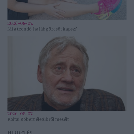
2026-08-07.
Mi a teendő, ha lábgörcsöt kapsz?
2026-08-07.
Koltai Róbert életükről mesélt
HIRDETÉS