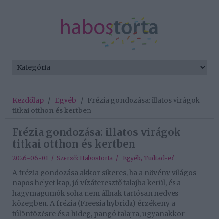
Kezdőlap
/
Egyéb
/
Frézia gondozása: illatos virágok
titkai otthon és kertben
Frézia gondozása: illatos virágok
titkai otthon és kertben
2026-06-01 / Szerző:
Habostorta
/
Egyéb
,
Tudtad-e?
A frézia gondozása akkor sikeres, ha a növény világos,
napos helyet kap, jó vízáteresztő talajba kerül, és a
hagymagumók soha nem állnak tartósan nedves
közegben. A frézia (Freesia hybrida) érzékeny a
túlöntözésre és a hideg, pangó talajra, ugyanakkor