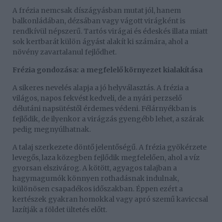
A frézia nemcsak díszágyásban mutat jól, hanem
balkonládában, dézsában vagy vágott virágként is
rendkívül népszerű. Tartós virágai és édeskés illata miatt
sok kertbarát külön ágyást alakít ki számára, ahol a
növény zavartalanul fejlődhet.
Frézia gondozása: a megfelelő környezet kialakítása
A sikeres nevelés alapja a jó helyválasztás. A frézia a
világos, napos fekvést kedveli, de a nyári perzselő
délutáni napsütéstől érdemes védeni. Félárnyékban is
fejlődik, de ilyenkor a virágzás gyengébb lehet, a szárak
pedig megnyúlhatnak.
A talaj szerkezete döntő jelentőségű. A frézia gyökérzete
levegős, laza közegben fejlődik megfelelően, ahol a víz
gyorsan elszivárog. A kötött, agyagos talajban a
hagymagumók könnyen rothadásnak indulnak,
különösen csapadékos időszakban. Éppen ezért a
kertészek gyakran homokkal vagy apró szemű kaviccsal
lazítják a földet ültetés előtt.