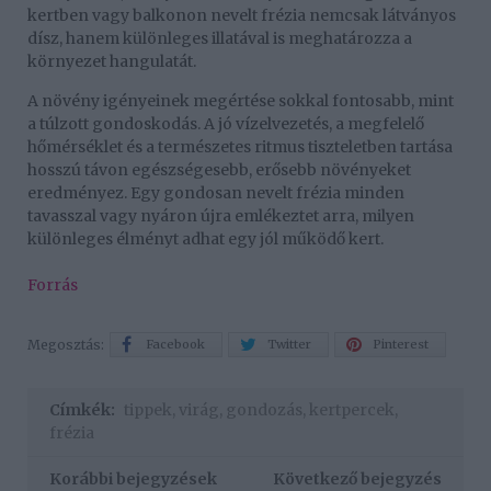
kertben vagy balkonon nevelt frézia nemcsak látványos
dísz, hanem különleges illatával is meghatározza a
környezet hangulatát.
A növény igényeinek megértése sokkal fontosabb, mint
a túlzott gondoskodás. A jó vízelvezetés, a megfelelő
hőmérséklet és a természetes ritmus tiszteletben tartása
hosszú távon egészségesebb, erősebb növényeket
eredményez. Egy gondosan nevelt frézia minden
tavasszal vagy nyáron újra emlékeztet arra, milyen
különleges élményt adhat egy jól működő kert.
Forrás
Megosztás:
Facebook
Twitter
Pinterest
Címkék:
tippek
,
virág
,
gondozás
,
kertpercek
,
frézia
Korábbi bejegyzések
Következő bejegyzés