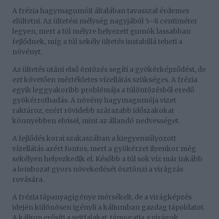
A frézia hagymagumóit általában tavasszal érdemes
elültetni. Az ültetési mélység nagyjából 5–8 centiméter
legyen, mert a túl mélyre helyezett gumók lassabban
fejlődnek, míg a túl sekély ültetés instabillá teheti a
növényt.
Az ültetés utáni első öntözés segíti a gyökérképződést, de
ezt követően mértékletes vízellátás szükséges. A frézia
egyik leggyakoribb problémája a túlöntözésből eredő
gyökérrothadás. A növény hagymagumója vizet
raktároz, ezért rövidebb szárazabb időszakokat
könnyebben elvisel, mint az állandó nedvességet.
A fejlődés korai szakaszában a kiegyensúlyozott
vízellátás azért fontos, mert a gyökérzet ilyenkor még
sekélyen helyezkedik el. Később a túl sok víz már inkább
a lombozat gyors növekedését ösztönzi a virágzás
rovására.
A frézia tápanyagigénye mérsékelt, de a virágképzés
idején különösen igényli a káliumban gazdag tápoldatot.
A kálium erősíti a sejtfalakat, támogatja a virágok