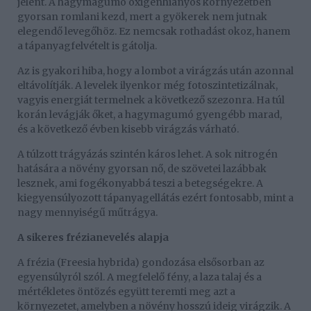
jelent. A hagymagumó oxigénhiányos környezetben
gyorsan romlani kezd, mert a gyökerek nem jutnak
elegendő levegőhöz. Ez nemcsak rothadást okoz, hanem
a tápanyagfelvételt is gátolja.
Az is gyakori hiba, hogy a lombot a virágzás után azonnal
eltávolítják. A levelek ilyenkor még fotoszintetizálnak,
vagyis energiát termelnek a következő szezonra. Ha túl
korán levágják őket, a hagymagumó gyengébb marad,
és a következő évben kisebb virágzás várható.
A túlzott trágyázás szintén káros lehet. A sok nitrogén
hatására a növény gyorsan nő, de szövetei lazábbak
lesznek, ami fogékonyabbá teszi a betegségekre. A
kiegyensúlyozott tápanyagellátás ezért fontosabb, mint a
nagy mennyiségű műtrágya.
A sikeres frézianevelés alapja
A frézia (Freesia hybrida) gondozása elsősorban az
egyensúlyról szól. A megfelelő fény, a laza talaj és a
mértékletes öntözés együtt teremti meg azt a
környezetet, amelyben a növény hosszú ideig virágzik. A