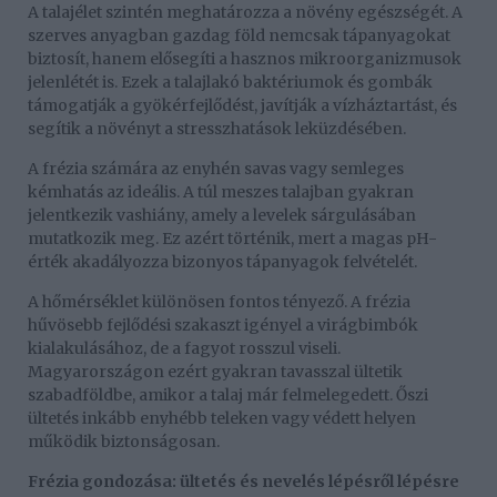
A talajélet szintén meghatározza a növény egészségét. A
szerves anyagban gazdag föld nemcsak tápanyagokat
biztosít, hanem elősegíti a hasznos mikroorganizmusok
jelenlétét is. Ezek a talajlakó baktériumok és gombák
támogatják a gyökérfejlődést, javítják a vízháztartást, és
segítik a növényt a stresszhatások leküzdésében.
A frézia számára az enyhén savas vagy semleges
kémhatás az ideális. A túl meszes talajban gyakran
jelentkezik vashiány, amely a levelek sárgulásában
mutatkozik meg. Ez azért történik, mert a magas pH-
érték akadályozza bizonyos tápanyagok felvételét.
A hőmérséklet különösen fontos tényező. A frézia
hűvösebb fejlődési szakaszt igényel a virágbimbók
kialakulásához, de a fagyot rosszul viseli.
Magyarországon ezért gyakran tavasszal ültetik
szabadföldbe, amikor a talaj már felmelegedett. Őszi
ültetés inkább enyhébb teleken vagy védett helyen
működik biztonságosan.
Frézia gondozása: ültetés és nevelés lépésről lépésre