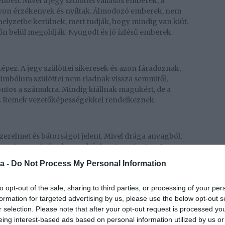
enben. Mivel a jegy szülöttei vallásos emberek, a
agyon érzékenyek és nyíltak. Álmodozó emberek, nem
lyzetbe kerülnek, mert tudják, hogy mindig van kiút.
őn belül megoldják. Nyugodt és jó ízlésű emberek.
lképez. A jegy szülöttei sikeresek és azon fáradoznak,
zimbólum szülöttei nem riadnak vissza semmitől,
ontos a számukra. Mindig kiállnak magukért, de a
k. Remek vezetőképességekkel rendelkeznek.
 szerelmet és bátorságot jelent. Mivel drága anyagból,
orona jegy a cigány horoszkópban igen fontos. A
zdelemtől, szükségük van az anyagi biztonságra és
a -
Do Not Process My Personal Information
a idegesítően sokat dolgoznak, de mindent
 a jólétet, a luxust önmaguknak és a családnak.
to opt-out of the sale, sharing to third parties, or processing of your per
 20.
formation for targeted advertising by us, please use the below opt-out s
r selection. Please note that after your opt-out request is processed y
sságra, hitre, együttérzésre utalhat. A szimbólum
eing interest-based ads based on personal information utilized by us or