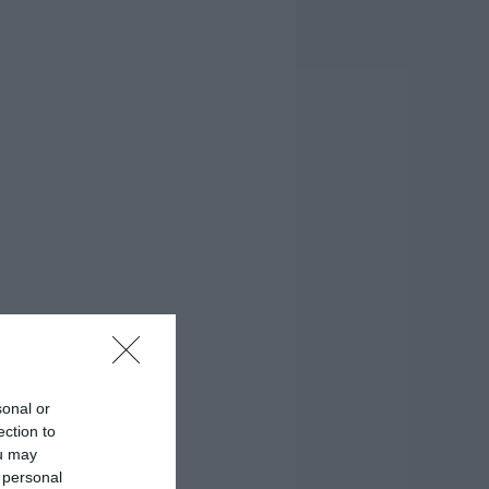
sonal or
ection to
ou may
 personal