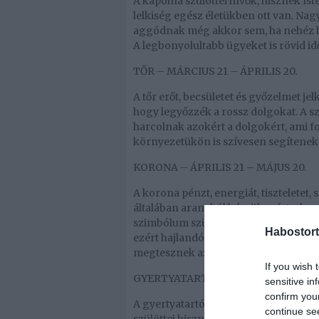
A kápolna szülöttei hívők, hisznek Ist
lelkiség egész életükben ott van. N
aggódnak még akkor sem, ha nehéz he
A legbonyolultabb ügyeket is rövid id
TŐR – MÁRCIUS 21 – ÁPRILIS 20.
A tőr erőt, becsületet és győzelmet je
hogy legyőzzék a rossz dolgokat. A s
harcolnak azokért a dolgokért, ami f
környezetükön is szívesen segítene
KORONA – ÁPRILIS 21 – MÁJUS 20.
A korona pénzt, energiát, tiszteletet,
általában aranyból készül, ezért a k
szimbólum szülöttei nem félnek a kü
Habostort
ezért hajlandóak sokat dolgozni. Néh
megtesznek azért, hogy megteremtsék
If you wish 
GYERTYATARTÓ – MÁJUS 21 – JÚNIUS
sensitive in
confirm you
A gyertyatartó olyan jegy, ami valláso
continue se