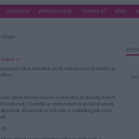
SZERELEM
PÁRKAPCSOLAT
TUDTAD-E?
RÚZS
A
rológia
HIRD
,
Tudtad-e?
gjegyed sokat elárulhat arról, milyen sors és életút vár
vőben.
jele. Mivel ha teát öntesz a csészébe, az mindig követi
 és kedvesek. Tisztelik az embereket és azokkal veszik
kodnak. Kreatívak és bölcsek. A családtagjaik ezen
juk.
20.