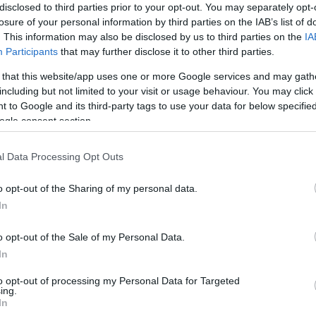
elyért küzdenek is. Beszédesek és okosak. A
disclosed to third parties prior to your opt-out. You may separately opt-
egbecsüli őket a családjuk és ők gyakran ki is
losure of your personal information by third parties on the IAB’s list of
. This information may also be disclosed by us to third parties on the
IA
Participants
that may further disclose it to other third parties.
 that this website/app uses one or more Google services and may gath
szeretést, az anyaságot, a fejlődést jelenti. A kerék a
including but not limited to your visit or usage behaviour. You may click 
 A szimbólum szülöttei nagyon fejlett, komplex
 to Google and its third-party tags to use your data for below specifi
latuk ingadozó lehet, de mivel a kapcsolatuk, ad
ogle consent section.
ki békéjük.
2.
l Data Processing Opt Outs
t ága van, ami a békét és a boldogságot jelképezi. A
o opt-out of the Sharing of my personal data.
t és egész életükben a családjuk mellet állnak. Az
 mindig készek arra, hogy keblükre öleljék a világot.
In
erén is jeleskedhetnek.
o opt-out of the Sale of my Personal Data.
BER 23.
In
m a tökéletességre törekvést és a pontosságot
to opt-out of processing my Personal Data for Targeted
ek, amely minden emberben ott kellene lakozzon. A
ing.
ért harcolnak, szeretik ha a dolgok úgy alakulnak
In
agyon kritikusak tudnak lenni az élet számtalan