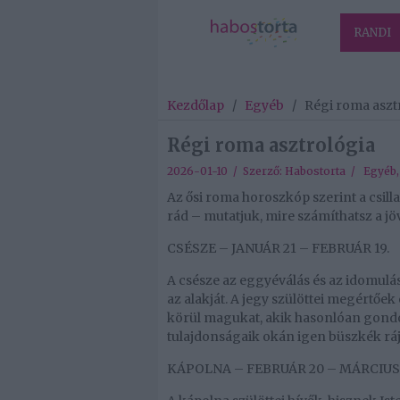
RANDI
Kezdőlap
/
Egyéb
/
Régi roma aszt
Régi roma asztrológia
2026-01-10 / Szerző:
Habostorta
/
Egyéb
Az ősi roma horoszkóp szerint a csilla
rád – mutatjuk, mire számíthatsz a jö
CSÉSZE – JANUÁR 21 – FEBRUÁR 19.
A csésze az eggyéválás és az idomulás 
az alakját. A jegy szülöttei megértőek
körül magukat, akik hasonlóan gondol
tulajdonságaik okán igen büszkék rá
KÁPOLNA – FEBRUÁR 20 – MÁRCIUS 