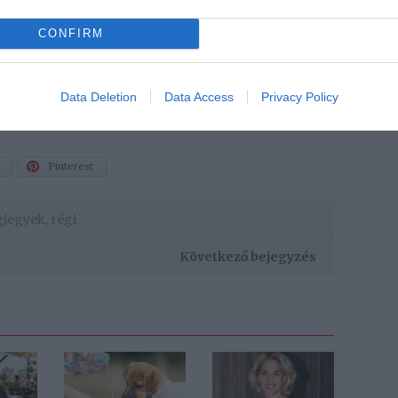
CONFIRM
nka és az erőfeszítés jelképe. A szimbólum szülöttei
íthat rájuk, meghallgatják őket és mindig segítenek.
Data Deletion
Data Access
Privacy Policy
hívásoknak, a tulajdonságaik miatt nagyon szereti őket
Pinterest
agjegyek
,
régi
Következő bejegyzés