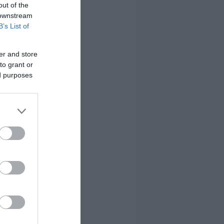
out of the
 downstream
B’s List of
er and store
to grant or
ed purposes