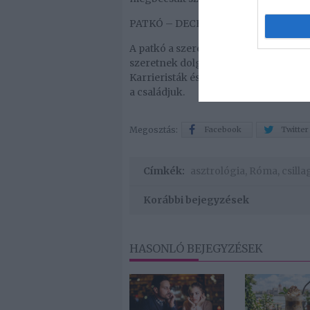
PATKÓ – DECEMBER 22 – JANUÁR 20.
A patkó a szerencse szimbóluma. A mu
szeretnek dolgozni. A családjuk szám
Karrieristák és nem állnak ellen a ki
a családjuk.
Megosztás:
Facebook
Twitter
Címkék:
asztrológia
,
Róma
,
csill
Korábbi bejegyzések
HASONLÓ BEJEGYZÉSEK