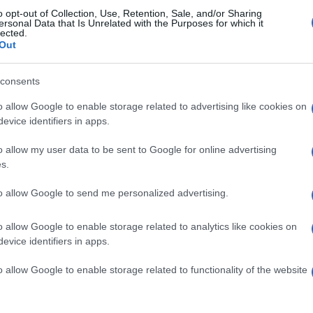
o opt-out of Collection, Use, Retention, Sale, and/or Sharing
ersonal Data that Is Unrelated with the Purposes for which it
lected.
 22.
Out
igazság szimbóluma. Úgy vélik, hogy az érme az egyik
g módon befolyásolhatja a világot. A szimbólum
consents
nak az igazukért, önmagukért, azokért akik a számukra
o allow Google to enable storage related to advertising like cookies on
tnének, de a kreatív dolgok jobban vonzzák őket.
evice identifiers in apps.
zni, számukra ez az önkifejezés.
o allow my user data to be sent to Google for online advertising
s.
 életet és halált jelképezhet. A cigány horoszkópban az
ít. A Kés szülöttei kemények, analitikusak és
to allow Google to send me personalized advertising.
ogy az érzelmek magukkal ragadják őket. A családjuk
o allow Google to enable storage related to analytics like cookies on
evice identifiers in apps.
 21.
tségek átlépésének a szimbóluma. Ettől függetlenül a
o allow Google to enable storage related to functionality of the website
m, szerencsét és védelmet jelent. A szimbólum
ezni. Képesek harcolni a vágyaikért. Ezért erős és