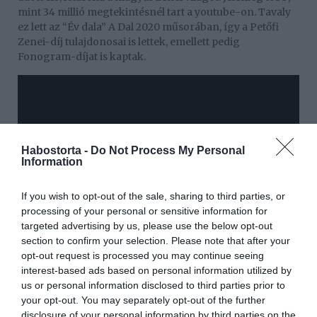
mint 34 millió megtekintésnél tart a youtube-on. Tavaly
ez lett az “Év dala” A Dal 2020 műsorában, így a Petőfi
Zenei-díj tulajdonosai is lettek, emellett pedig
Fonogram-díjat is kaptak.
Habostorta -
Do Not Process My Personal
Information
If you wish to opt-out of the sale, sharing to third parties, or
processing of your personal or sensitive information for
targeted advertising by us, please use the below opt-out
section to confirm your selection. Please note that after your
opt-out request is processed you may continue seeing
interest-based ads based on personal information utilized by
us or personal information disclosed to third parties prior to
your opt-out. You may separately opt-out of the further
disclosure of your personal information by third parties on the