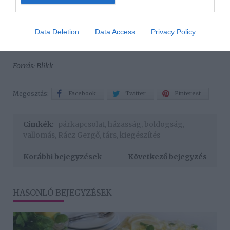
Data Deletion
Data Access
Privacy Policy
Rácz e mellett épp 9 kilenc új számon dolgozik és alig
várja a nyári -újrainduló- koncerteket.
Forrás: Blikk
Megosztás:
Facebook
Twitter
Pinterest
Címkék:
párkapcsolat
,
házasság
,
boldogság
,
vallomás
,
Rácz Gergő
,
társ
,
kiegészítés
Korábbi bejegyzések
Következő bejegyzés
HASONLÓ BEJEGYZÉSEK