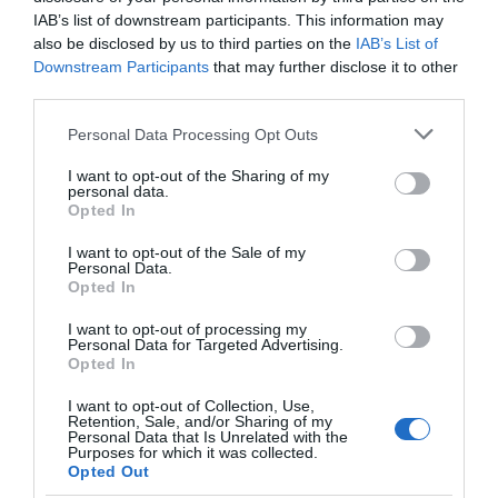
A sláger a megcsalás utáni megbocsátásról szól, így
IAB’s list of downstream participants. This information may
felmerülhet a kérdés, hogy Gergő felesége, hogyan
also be disclosed by us to third parties on the
IAB’s List of
képes félretenni a féltékenységét, ha Reni és Gergő a
Downstream Participants
that may further disclose it to other
színpadon kifejezetten intim pillanatokat élnek át a
third parties.
zenén keresztül?
Please note that this website/app uses one or more Google
Personal Data Processing Opt Outs
"Ha valamit szétválasztunk, a munka meg a magánélet
services and may gather and store information including but
között, akkor az szerintem ilyenkor történik meg. Pont
not limited to your visit or usage behaviour. You may click to
I want to opt-out of the Sharing of my
én szoktam Reninek és Gergőnek is mondani, hogy ezt
personal data.
grant or deny consent to Google and its third-party tags to
Opted In
most tegyétek oda!" - hangsúlyozza Bea.
use your data for below specified purposes in below Google
consent section.
I want to opt-out of the Sale of my
Rácz Gergőt a lehető legrosszabb pillanatban érte a sok
Personal Data.
elismerés. A koronavírus miatt a teleírt naptárt
Opted In
kidobhatták. A sztár próbált nem tudomást venni az
elkeserítő helyzetről:
I want to opt-out of processing my
Personal Data for Targeted Advertising.
Opted In
“Úgy csináltam, mintha egyszerűen elmaradt volna a
hétvégi koncert, de tudom, hogy később ez elő fog
I want to opt-out of Collection, Use,
jönni… Egyszer csak valószínűleg eljön az a pont, amikor
Retention, Sale, and/or Sharing of my
ez jobban lecsapódik” -teszi hozzá.
Personal Data that Is Unrelated with the
Purposes for which it was collected.
Opted Out
Gergő viszont biztos benne: ha előre tudja, hogy a vírus