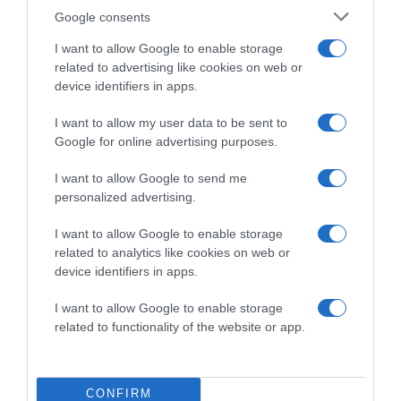
keresztülhúzza számításaikat, akkor is kihozta volna a
Google consents
mega slágert.
I want to allow Google to enable storage
A zeneszerző-énekes a COVID-19 járvány alatt sem
related to advertising like cookies on web or
unatkozott, szintén Orsovaival kihozták a “Titkod nem
device identifiers in apps.
leszek” című dalt, mely máris a játszási listák élére közel 3
millió youtube-os megtekintésnél tart és a napokban
I want to allow my user data to be sent to
kapta meg az “aranylemez” státuszt.
Google for online advertising purposes.
I want to allow Google to send me
personalized advertising.
I want to allow Google to enable storage
related to analytics like cookies on web or
device identifiers in apps.
I want to allow Google to enable storage
related to functionality of the website or app.
CONFIRM