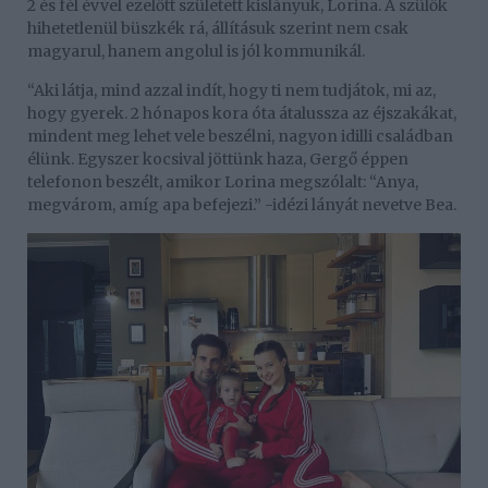
2 és fél évvel ezelőtt született kislányuk, Lorina. A szülők
hihetetlenül büszkék rá, állításuk szerint nem csak
magyarul, hanem angolul is jól kommunikál.
“Aki látja, mind azzal indít, hogy ti nem tudjátok, mi az,
hogy gyerek. 2 hónapos kora óta átalussza az éjszakákat,
mindent meg lehet vele beszélni, nagyon idilli családban
élünk. Egyszer kocsival jöttünk haza, Gergő éppen
telefonon beszélt, amikor Lorina megszólalt: “Anya,
megvárom, amíg apa befejezi.” -idézi lányát nevetve Bea.