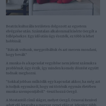
Beatrix kulturális területen dolgozott az egyetem
elvégzése után. Számtalan alkalommal kísérte Gergőt a
fellépésekre. Egy idő után úgy érezték, ez több is lehet
hobbinál.
“Bátrak voltunk, megpróbáltuk és azt merem mondani,
hogy bevált.”
A munka és a kapcsolat vegyítése nem jelent számukra
problémát, úgy érzik, így minden komoly döntést együtt
tudnak meghozni.
“Sokkal jobban működik egy kapcsolat akkor, ha még azt
is tudjuk egymásról, hogy mi történik egymás életében
munka szempontjából.” -teszi hozzá Gergő.
A Mostantól című sláger, melyet Gergő, Orsovai Renivel
adott elő, letarolta a magyar zenei világot. Jelenleg több,