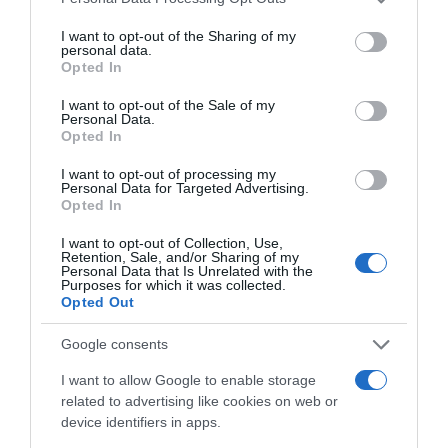
services and may gather and store information including but
A válaszokból kiderült, hogy kiben csalódtak a leginkább.
not limited to your visit or usage behaviour. You may click to
I want to opt-out of the Sharing of my
personal data.
Bogi szerint Dér Heniék tartották magukat a legkevésbé
grant or deny consent to Google and its third-party tags to
Opted In
ahhoz a szövetséghez, amely még a játék elején
use your data for below specified purposes in below Google
megalakult köztük.
consent section.
I want to opt-out of the Sale of my
Personal Data.
Bogi érzelmes embernek vallja magát, a Nyerő páros
Opted In
műsor pedig érzelmeket váltott ki belőle is, így ezért sírt
I want to opt-out of processing my
annyit a műsor során.
Personal Data for Targeted Advertising.
Opted In
Petiék próbáltak Járai Mátéval és feleségével is
szövetkezni, viszont elmondása szerint olyan ellentét
I want to opt-out of Collection, Use,
volt köztük, amit nem is tudtak, hogy mi okozott. Nem
Retention, Sale, and/or Sharing of my
Personal Data that Is Unrelated with the
tudják, Máté miért haragudott meg rájuk, hiszen
Purposes for which it was collected.
kritikaként annyi hangzott el, hogy túl kedvesek.
Opted Out
Forrás: Blikk
Google consents
I want to allow Google to enable storage
Megosztás:
Facebook
Twitter
Pinterest
related to advertising like cookies on web or
device identifiers in apps.
Címkék:
szerelem
,
párkapcsolat
,
lánykérés
,
Dallos