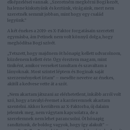
elképzelései vannak. „Szeretném megkérni Bogi kezét,
ha lenne kiskutyánk és kertünk, virágaink, mert nem
szeretnék semmit jobban, mint hogy egy család
legyünk.”
A két énekes a 2019-es X-Faktor forgatásain szeretett
egymásba, ám Petinek nem volt könnyű dolga, hogy
meghódítsa Bogi szívét.
„Tetszett, hogy majdnem öt hónapig kellett udvarolnom,
küzdenem kellett érte. Úgy éreztem magam, mint
tiniként, amikor verseket tanultam és szavaltam a
lányoknak. Most szintet léptem és Boginak saját
szerzeményeket írtam” – mesélte nevetve az énekes,
akitől a kedvese vette át a szót.
„Nem akartam játszani az elérhetetlent, inkább arról volt
szó, hogy a tavalyi évemet a karrieremnek akartam
szentelni. Akkor kerültem az X-Faktorba, új dalaim
jelentek meg, nem vágytam kapcsolatra, de a
szerelemnek nem lehet parancsolni. Öt hónapig
randiztunk, de boldog vagyok, hogy így alakult” –