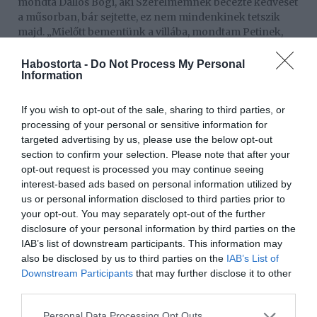
mondta Dallos Bogi, aki Szerelmemnek becézte kedvesét
a műsorban, bár sejtette, ez nem mindenkinek tetszik
majd. „Mielőtt bementünk a villába, mondtam Petinek,
lehet, hogy a nézőket vagy a többi játékost ez zavarja
majd. Peti nem értette, ez miért zavarhat bárkit, de végül
Habostorta -
Do Not Process My Personal
Information
igazam lett, sőt, visszanézve, kívülről ez valóban soknak
hathatott" – nevetett az énekesnő.
If you wish to opt-out of the sale, sharing to third parties, or
processing of your personal or sensitive information for
targeted advertising by us, please use the below opt-out
section to confirm your selection. Please note that after your
opt-out request is processed you may continue seeing
interest-based ads based on personal information utilized by
us or personal information disclosed to third parties prior to
your opt-out. You may separately opt-out of the further
disclosure of your personal information by third parties on the
IAB’s list of downstream participants. This information may
also be disclosed by us to third parties on the
IAB’s List of
Downstream Participants
that may further disclose it to other
third parties.
Dallos Bogi és Puskás Peti a kiesésük után a Blikk
Please note that this website/app uses one or more Google
olvasóinak kérdéseire is válaszoltak.
Personal Data Processing Opt Outs