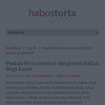
Kezdőlap
/
Egyéb
/
Puskás Peti szeretné megkérni
Dallos Bogi kezét
Puskás Peti szeretné megkérni Dallos
Bogi kezét
2020-10-14 / Szerző:
Habostorta
/
Egyéb
,
Szerelem
Bár kiestek a Nyerő párosból, Puskás Peti és Dallos Bogi
boldogsága töretlen, közös családról álmodnak. Sokat
tanultak magukról és a kapcsolatukról az RTL Klub
műsorában. Céljaik azonban mit sem változtak, Peti
feltett szándéka, hogy megkérje kedvese kezét.