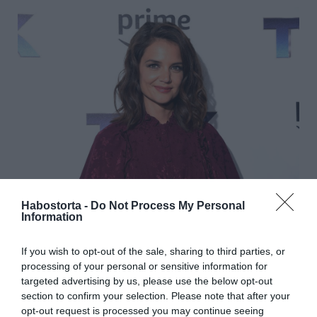
Azonban a románc állítólag már három hónapja tart, de a
Habostorta -
Do Not Process My Personal
Information
sztárpár nagyon ügyel arra, hogy a kapcsolatukat
titokban tartsák. Nem akarják elsietni a dolgot, de
Bradley már találkozott a színésznő kislányával, Surival,
If you wish to opt-out of the sale, sharing to third parties, or
azonban egyelőre csak barátként mutatkozott be neki -
processing of your personal or sensitive information for
írja a GossipCop.
targeted advertising by us, please use the below opt-out
section to confirm your selection. Please note that after your
opt-out request is processed you may continue seeing