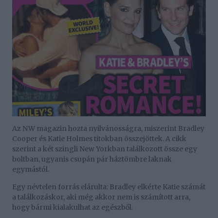
Az NW magazin hozta nyilvánosságra, miszerint Bradley
Cooper és Katie Holmes titokban összejöttek. A cikk
szerint a két szingli New Yorkban találkozott össze egy
boltban, ugyanis csupán pár háztömbre laknak
egymástól.
Egy névtelen forrás elárulta: Bradley elkérte Katie számát
a találkozáskor, aki még akkor nem is számított arra,
hogy bármi kialakulhat az egészből.