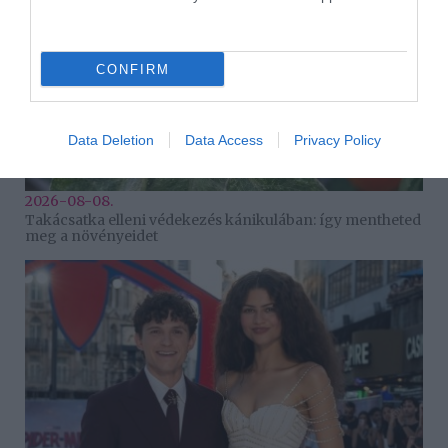
CONFIRM
Data Deletion
Data Access
Privacy Policy
2026-08-08.
Takácsatka elleni védekezés kánikulában: így mentheted
meg a növényeidet