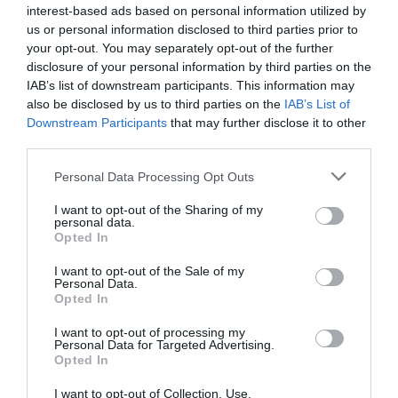
interest-based ads based on personal information utilized by
us or personal information disclosed to third parties prior to
your opt-out. You may separately opt-out of the further
disclosure of your personal information by third parties on the
IAB’s list of downstream participants. This information may
also be disclosed by us to third parties on the
IAB’s List of
Downstream Participants
that may further disclose it to other
third parties.
Please note that this website/app uses one or more Google
Personal Data Processing Opt Outs
services and may gather and store information including but
not limited to your visit or usage behaviour. You may click to
I want to opt-out of the Sharing of my
personal data.
Forrás: Blikk.hu
grant or deny consent to Google and its third-party tags to
Opted In
use your data for below specified purposes in below Google
consent section.
I want to opt-out of the Sale of my
Megosztás:
Facebook
Twitter
Pinterest
Personal Data.
Opted In
Címkék:
szerelem
,
párkapcsolat
,
romantika
,
I want to opt-out of processing my
pletyka
,
Bradley Cooper
,
Katie Holmes
Personal Data for Targeted Advertising.
Opted In
Korábbi bejegyzések
Következő bejegyzés
I want to opt-out of Collection, Use,