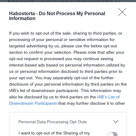
Belekeverjük a pisztáciavajat és félretesszük hűlni. Az
epret megtisztítjuk és felszeleteljük.
Habostorta -
Do Not Process My Personal
Information
A pisztáciát durvára aprítjuk.
A kihűlt croissantokat keresztben felvágjuk és
If you wish to opt-out of the sale, sharing to third parties, or
megtöltjük a pisztáciáskrémmel és eperrel. Végül a
processing of your personal or sensitive information for
tetejüket is díszítjük a krémmel és a durvára vágott
targeted advertising by us, please use the below opt-out
pisztáciával.
section to confirm your selection. Please note that after your
opt-out request is processed you may continue seeing
Tipp:
Ha nem tiszta, 100%-os pisztácia vajat használunk,
interest-based ads based on personal information utilized by
akkor nem kell a fehércsokoládé a recepthez. Elég csak a
us or personal information disclosed to third parties prior to
kész pisztáciakrémmel megtölteni a croissantokat.
your opt-out. You may separately opt-out of the further
disclosure of your personal information by third parties on the
Megosztás:
Facebook
Twitter
Pinterest
IAB’s list of downstream participants. This information may
also be disclosed by us to third parties on the
IAB’s List of
Downstream Participants
that may further disclose it to other
Címkék:
édesség
,
recept
,
eper
,
leveles tészta
,
third parties.
pisztácia
Please note that this website/app uses one or more Google
Personal Data Processing Opt Outs
Korábbi bejegyzések
Következő bejegyzés
services and may gather and store information including but
not limited to your visit or usage behaviour. You may click to
I want to opt-out of the Sharing of my