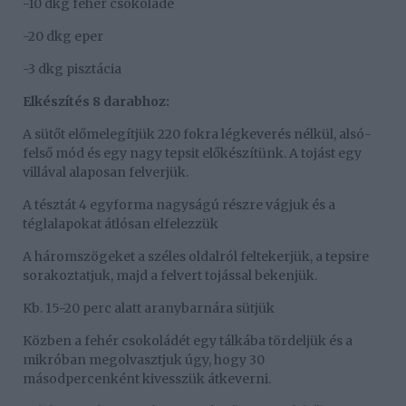
-10 dkg fehér csokoládé
-20 dkg eper
-3 dkg pisztácia
Elkészítés 8 darabhoz:
A sütőt előmelegítjük 220 fokra légkeverés nélkül, alsó-
felső mód és egy nagy tepsit előkészítünk. A tojást egy
villával alaposan felverjük.
A tésztát 4 egyforma nagyságú részre vágjuk és a
téglalapokat átlósan elfelezzük
A háromszögeket a széles oldalról feltekerjük, a tepsire
sorakoztatjuk, majd a felvert tojással bekenjük.
Kb. 15-20 perc alatt aranybarnára sütjük
Közben a fehér csokoládét egy tálkába tördeljük és a
mikróban megolvasztjuk úgy, hogy 30
másodpercenként kivesszük átkeverni.