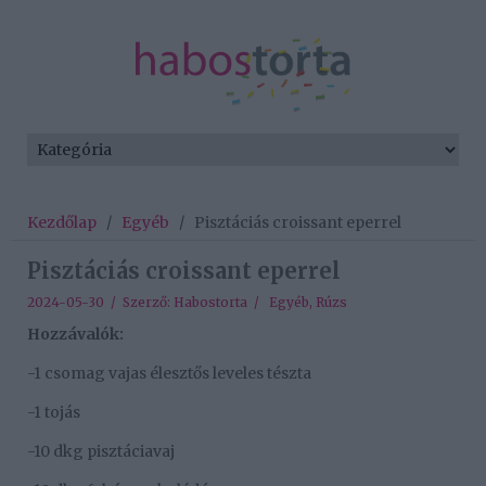
Kezdőlap
/
Egyéb
/
Pisztáciás croissant eperrel
Pisztáciás croissant eperrel
2024-05-30 / Szerző:
Habostorta
/
Egyéb
,
Rúzs
Hozzávalók:
-1 csomag vajas élesztős leveles tészta
-1 tojás
-10 dkg pisztáciavaj