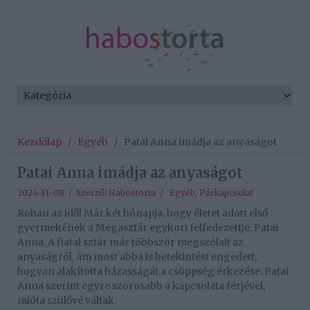
Kezdőlap
/
Egyéb
/
Patai Anna imádja az anyaságot
Patai Anna imádja az anyaságot
2024-11-08 / Szerző:
Habostorta
/
Egyéb
,
Párkapcsolat
Rohan az idő! Már két hónapja, hogy életet adott első
gyermekének a Megasztár egykori felfedezettje, Patai
Anna. A fiatal sztár már többször megszólalt az
anyaságról, ám most abba is betekintést engedett,
hogyan alakította házasságát a csöppség érkezése. Patai
Anna szerint egyre szorosabb a kapcsolata férjével,
mióta szülővé váltak.