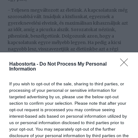
- Teljesen megváltozott az életünk. A kapcsolatunk még
szorosabbá vált. Imádjuk a kisfiunkat, egyeznek a
gyereknevelési elveink, és maximálisan kihasználjuk azt
az időt, amíg a picurka alszik. Sorozatokat nézünk,
pihenünk, beszélgetünk. Dolgozunk azon, hogy a
kapcsolatunk egyre mélyebb legyen. Ha pedig a kicsi
nagyobb lesz, visszavezetjük az életünkbe azt a régi
szokásunkat, hogy hetente egyszer kettesben
kimozdulunk itthonról.
Habostorta -
Do Not Process My Personal
Information
- Eddig egyszer hagytuk a nagyira másfél órára.
Közösen elmentünk bevásárolni és rögtön eszembe
If you wish to opt-out of the sale, sharing to third parties, or
jutott az a rengeteg mém, amit arról láttam, hogy a szülők
processing of your personal or sensitive information for
ilyenkor is csak a gyerekükről beszélnek. Nos, ez velünk
targeted advertising by us, please use the below opt-out
is pont így történt! - mesélte nevetve Patai Anna.
section to confirm your selection. Please note that after your
opt-out request is processed you may continue seeing
Az énekesnő arról is mesélt, hogyan regenerálódik a
interest-based ads based on personal information utilized by
teste a császármetszés után.
us or personal information disclosed to third parties prior to
- Már jól vagyok. Idő kellett ahhoz, hogy a pocakom
your opt-out. You may separately opt-out of the further
visszahúzódjon, bár engem az sem zavart volna, ha
disclosure of your personal information by third parties on the