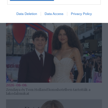
2026-08-08.
Takácsatka elleni védekezés kánikulában: így mentheted
Data Deletion
Data Access
Privacy Policy
meg a növényeidet
2026-08-08.
Zendaya és Tom Holland luxushotelben tartották a
lakodalmukat