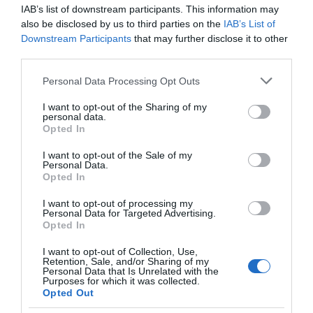
marad, hisz életet adtam a kisfiunknak. A férjem naponta
IAB’s list of downstream participants. This information may
elmondja, milyen gyönyörű vagyok, és mennyire szeret
also be disclosed by us to third parties on the
IAB’s List of
minket.
Downstream Participants
that may further disclose it to other
third parties.
Anyaként és nőként is jól érzem magam a bőrömben!
Please note that this website/app uses one or more Google
Personal Data Processing Opt Outs
services and may gather and store information including but
Megosztás:
Facebook
Twitter
Pinterest
not limited to your visit or usage behaviour. You may click to
I want to opt-out of the Sharing of my
personal data.
grant or deny consent to Google and its third-party tags to
Opted In
use your data for below specified purposes in below Google
Címkék:
boldogság
,
anyaság
,
Patai Anna
,
consent section.
helytállás
,
női szerepe
,
anyai szerep
I want to opt-out of the Sale of my
Personal Data.
Opted In
Korábbi bejegyzések
Következő bejegyzés
I want to opt-out of processing my
Personal Data for Targeted Advertising.
Opted In
HASONLÓ BEJEGYZÉSEK
I want to opt-out of Collection, Use,
Retention, Sale, and/or Sharing of my
Personal Data that Is Unrelated with the
Purposes for which it was collected.
Opted Out