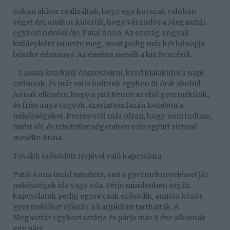
Sokan akkor realizáltuk, hogy egy korszak valóban
véget ért, amikor kiderült, hogy várandós a Megasztár
egykori üdvöskéje, Patai Anna. Az ország angyali
kislányként ismerte meg, most pedig már két hónapja
büszke édesanya. Az énekes mesélt a kis Bencéről.
- Lassan kezdünk összeszokni, kezd kialakulni a napi
rutinunk, és már mi is tudtunk egyben öt órát aludni!
Annak ellenére, hogy a pici Bence az első gyermekünk,
és friss anya vagyok, szerintem lazán kezelem a
nehézségeket. Persze volt már olyan, hogy nem tudtam,
miért sír, és tehetetlenségemben vele együtt sírtam! -
mesélte Anna.
Tovább erősödött férjével való kapcsolata
Patai Anna imád mindent, ami a gyermekneveléssel jár -
nehézségek ide vagy oda. Férje mindenben segíti,
kapcsolatuk pedig egyre csak erősödik, amióta közös
gyermeküket először a karjukban tarthatták. A
Megasztár egykori sztárja és párja már 9 éve alkotnak
egy párt,