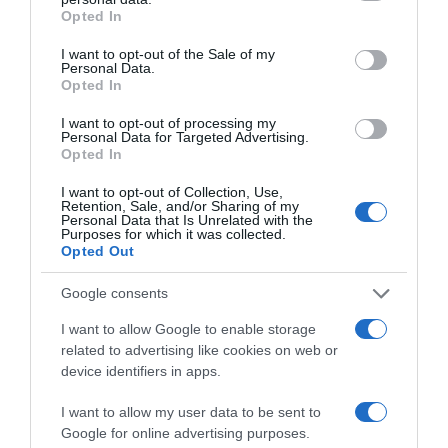
grant or deny consent to Google and its third-party tags to
Opted In
use your data for below specified purposes in below Google
consent section.
I want to opt-out of the Sale of my
Personal Data.
Opted In
A lapnak Zsuzsa egyik közeli ismerőse megerősítette,
I want to opt-out of processing my
hogy ha meg kell jelenni valahol, Demcsákék együtt
Personal Data for Targeted Advertising.
mennek, de amúgy nincs minden rendben. Persze,
Opted In
reméli, hogy előbb-utóbb összecsiszolódnak.
I want to opt-out of Collection, Use,
Retention, Sale, and/or Sharing of my
Forrás: Blikk
Personal Data that Is Unrelated with the
Purposes for which it was collected.
Opted Out
Megosztás:
Facebook
Twitter
Pinterest
Google consents
Címkék:
párkapcsolat
,
esküvő
,
Demcsák Zsuzsa
,
I want to allow Google to enable storage
párkapcsolati problémák
,
Krishan
related to advertising like cookies on web or
device identifiers in apps.
Korábbi bejegyzések
Következő bejegyzés
I want to allow my user data to be sent to
Google for online advertising purposes.