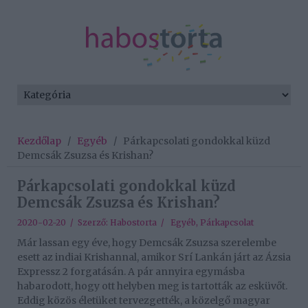
Kezdőlap
/
Egyéb
/
Párkapcsolati gondokkal küzd
Demcsák Zsuzsa és Krishan?
Párkapcsolati gondokkal küzd
Demcsák Zsuzsa és Krishan?
2020-02-20 / Szerző:
Habostorta
/
Egyéb
,
Párkapcsolat
Már lassan egy éve, hogy Demcsák Zsuzsa szerelembe
esett az indiai Krishannal, amikor Srí Lankán járt az Ázsia
Expressz 2 forgatásán. A pár annyira egymásba
habarodott, hogy ott helyben meg is tartották az esküvőt.
Eddig közös életüket tervezgették, a közelgő magyar