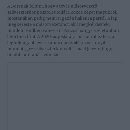
A Borsnak feltűnt, hogy a tévés műsorvezető
szilveszterkor posztolt utoljára közös képet magukról,
mostanában pedig nem is igazán hallani a párról. A lap
megkereste a műsorvezetőnőt, akit megkérdeztek,
minden rendben van-e, ám Zsuzsa hangja a telefonban
letörtnek tűnt. A 2020-as jóslatára, miszerint ez lesz a
legboldogabb éve, szomorúan emlékezve annyit
mondott, „ez szilveszterkor volt" , majd jelezte, hogy
inkább bontaná a vonalat.