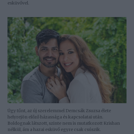
esküvővel.
Úgy tűnt, az új szerelemmel Demcsák Zsuzsa élete
helyrejön előző házassága és kapcsolatai után.
Boldognak látszott, szinte nem is mutatkozott Krishan
nélkül, ám a hazai esküvő egyre csak csúszik.