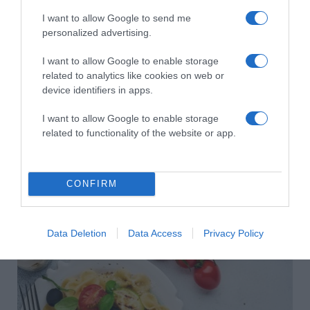
HASONLÓ BEJEGYZÉSEK
I want to allow Google to send me
personalized advertising.
I want to allow Google to enable storage
related to analytics like cookies on web or
device identifiers in apps.
I want to allow Google to enable storage
related to functionality of the website or app.
CONFIRM
2026-08-07.
Túlzott félelem a közös jövőtől – hogyan kerüld el egy új
Data Deletion
Data Access
Privacy Policy
párkapcsolatban?