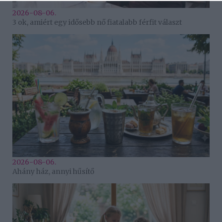
2026-08-06.
3 ok, amiért egy idősebb nő fiatalabb férfit választ
2026-08-06.
Ahány ház, annyi hűsítő