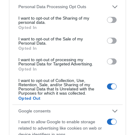
és a saját privát tér között.
Please note that this website/app uses one or more Google
Personal Data Processing Opt Outs
services and may gather and store information including but
Mennyire vagytok kompromisszumképesek?
not limited to your visit or usage behaviour. You may click to
I want to opt-out of the Sharing of my
personal data.
Az összeköltözés során alkalmazkodnotok kell
grant or deny consent to Google and its third-party tags to
Opted In
egymáshoz. Lehet, hogy bizonyos dolgokban eltérően
use your data for below specified purposes in below Google
gondolkodtok, és mások az igényeitek, amelyeket
consent section.
I want to opt-out of the Sale of my
közelítenetek kell, hogy egy egészséges együttélést
Personal Data.
kialakíthassatok. Ehhez rugalmasságra és türelemre lesz
Opted In
szükségetek. Készen álltok rá?
I want to opt-out of processing my
Personal Data for Targeted Advertising.
Opted In
Az összeköltözés jelentős mérföldkő a
I want to opt-out of Collection, Use,
párkapcsolatokban, de alapos megfontolást igényel. A
Retention, Sale, and/or Sharing of my
fent említett szempontok segítenek eldönteni, hogy
Personal Data that Is Unrelated with the
Purposes for which it was collected.
készen álltok-e erre a lépésre és egy harmonikus közös
Opted Out
életre. Fontos, hogy őszintén beszéljetek a felmerülő
nehézségekről, és figyeljetek a saját belső hangotokra is,
Google consents
amikor a döntést meghozzátok.
I want to allow Google to enable storage
related to advertising like cookies on web or
Megosztás:
Facebook
Twitter
Pinterest
device identifiers in apps.