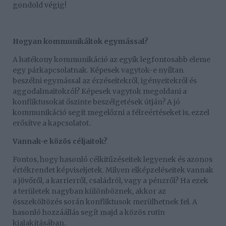
gondold végig!
Hogyan kommunikáltok egymással?
A hatékony kommunikáció az egyik legfontosabb eleme
egy párkapcsolatnak. Képesek vagytok-e nyíltan
beszélni egymással az érzéseitekről, igényeitekről és
aggodalmaitokról? Képesek vagytok megoldani a
konfliktusokat őszinte beszélgetések útján? A jó
kommunikáció segít megelőzni a félreértéseket is, ezzel
erősítve a kapcsolatot.
Vannak-e közös céljaitok?
Fontos, hogy hasonló célkitűzéseitek legyenek és azonos
értékrendet képviseljetek. Milyen elképzeléseitek vannak
a jövőről, a karrierről, családról, vagy a pénzről? Ha ezek
a területek nagyban különböznek, akkor az
összeköltözés során konfliktusok merülhetnek fel. A
hasonló hozzáállás segít majd a közös rutin
kialakításában.