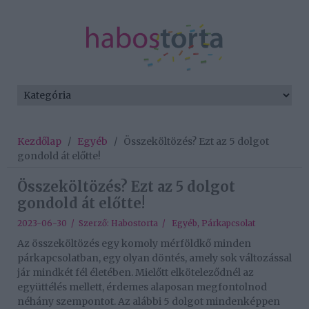
Kezdőlap
/
Egyéb
/
Összeköltözés? Ezt az 5 dolgot
gondold át előtte!
Összeköltözés? Ezt az 5 dolgot
gondold át előtte!
2023-06-30 / Szerző:
Habostorta
/
Egyéb
,
Párkapcsolat
Az összeköltözés egy komoly mérföldkő minden
párkapcsolatban, egy olyan döntés, amely sok változással
jár mindkét fél életében. Mielőtt elköteleződnél az
együttélés mellett, érdemes alaposan megfontolnod
néhány szempontot. Az alábbi 5 dolgot mindenképpen