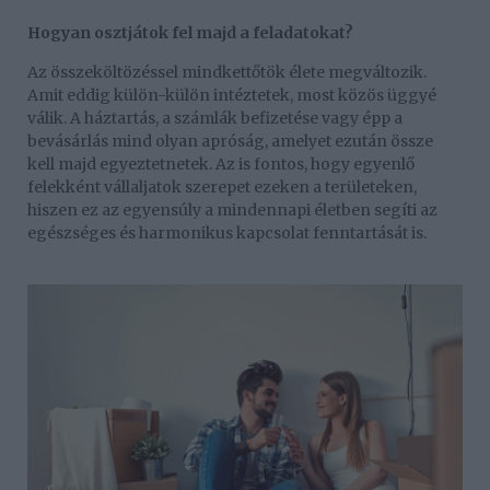
Hogyan osztjátok fel majd a feladatokat?
Az összeköltözéssel mindkettőtök élete megváltozik.
Amit eddig külön-külön intéztetek, most közös üggyé
válik. A háztartás, a számlák befizetése vagy épp a
bevásárlás mind olyan apróság, amelyet ezután össze
kell majd egyeztetnetek. Az is fontos, hogy egyenlő
felekként vállaljatok szerepet ezeken a területeken,
hiszen ez az egyensúly a mindennapi életben segíti az
egészséges és harmonikus kapcsolat fenntartását is.