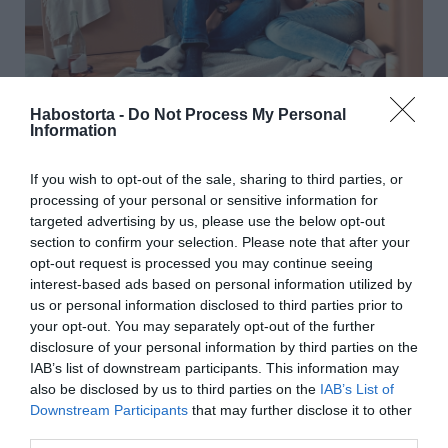
Habostorta -
Do Not Process My Personal
Information
If you wish to opt-out of the sale, sharing to third parties, or
processing of your personal or sensitive information for
Ez is érdekelhet! -
Kiüresedett kapcsolatok: 5 ok a
targeted advertising by us, please use the below opt-out
költözésre
section to confirm your selection. Please note that after your
opt-out request is processed you may continue seeing
interest-based ads based on personal information utilized by
us or personal information disclosed to third parties prior to
Mennyi személyes térre és énidőre van szükségetek?
your opt-out. You may separately opt-out of the further
A közös lakás sok kompromisszumot igényel mindkét fél
disclosure of your personal information by third parties on the
részéről. Osztoznotok kell a helyen és időn, ugyanakkor
IAB’s list of downstream participants. This information may
fontos, hogy mindkettőtöknek megmaradjon a maga
also be disclosed by us to third parties on the
IAB’s List of
szabadsága, mert különben frusztrálttá válik, és
Downstream Participants
that may further disclose it to other
elmenekül. Meg kell találnotok az egyensúlyt a közös idő
third parties.