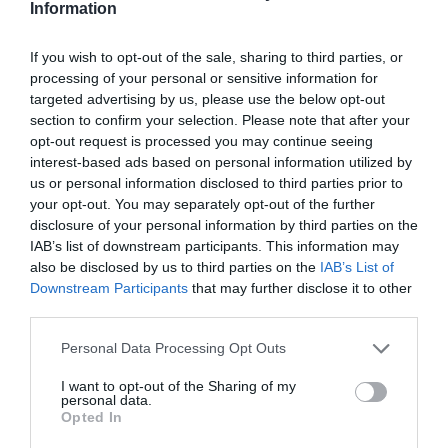
Information
szív alakú kőben megbotlott... és megkérte a kezét. A
műsorvezető elárulta, annyira zokogott, hogy a felére
sem emlékszik annak, amit a párja modott neki.
If you wish to opt-out of the sale, sharing to third parties, or
processing of your personal or sensitive information for
- Márciusban pedig esküszünk. De hogy hol, az még
targeted advertising by us, please use the below opt-out
titok. Annyit viszont elárulok, az esküvőt követően
section to confirm your selection. Please note that after your
Budapesten lesz a bázisunk - árulta el Orosz Barbara.
opt-out request is processed you may continue seeing
interest-based ads based on personal information utilized by
us or personal information disclosed to third parties prior to
Megosztás:
Facebook
Twitter
Pinterest
your opt-out. You may separately opt-out of the further
disclosure of your personal information by third parties on the
IAB’s list of downstream participants. This information may
Címkék:
szerelem
,
párkapcsolat
,
randi
,
Orosz
also be disclosed by us to third parties on the
IAB’s List of
Barbara
Downstream Participants
that may further disclose it to other
third parties.
Korábbi bejegyzések
Következő bejegyzés
Please note that this website/app uses one or more Google
Personal Data Processing Opt Outs
services and may gather and store information including but
HASONLÓ BEJEGYZÉSEK
not limited to your visit or usage behaviour. You may click to
I want to opt-out of the Sharing of my
personal data.
grant or deny consent to Google and its third-party tags to
Opted In
use your data for below specified purposes in below Google