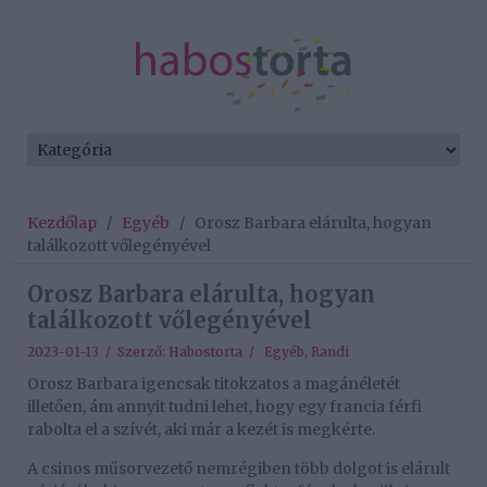
Kezdőlap
/
Egyéb
/
Orosz Barbara elárulta, hogyan
találkozott vőlegényével
Orosz Barbara elárulta, hogyan
találkozott vőlegényével
2023-01-13 / Szerző:
Habostorta
/
Egyéb
,
Randi
Orosz Barbara igencsak titokzatos a magánéletét
illetően, ám annyit tudni lehet, hogy egy francia férfi
rabolta el a szívét, aki már a kezét is megkérte.
A csinos műsorvezető nemrégiben több dolgot is elárult