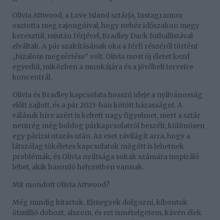
Olivia Attwood, a Love Island sztárja, Instagramon
osztotta meg rajongóival, hogy nehéz időszakon megy
keresztül, miután férjével, Bradley Dack futballistával
elváltak. A pár szakításának oka a férfi részéről történt
„bizalom megsértése” volt. Olivia most új életet kezd
egyedül, miközben a munkájára és a jövőbeli terveire
koncentrál.
Olivia és Bradley kapcsolata hosszú ideje a nyilvánosság
előtt zajlott, és a pár 2023-ban kötött házasságot. A
válásuk híre azért is keltett nagy figyelmet, mert a sztár
nemrég még boldog párkapcsolatról beszélt, különösen
egy párizsi utazás után. Az eset rávilágít arra, hogy a
látszólag tökéletes kapcsolatok mögött is lehetnek
problémák, és Olivia nyíltsága sokak számára inspiráló
lehet, akik hasonló helyzetben vannak.
Mit mondott Olivia Attwood?
Még mindig kitartok. Elmegyek dolgozni, kibontok
ötmillió dobozt, alszom, és ezt ismételgetem, kávén élek