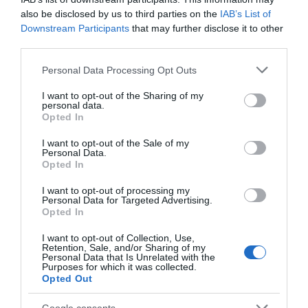
Olivia számára az egyedülálló élet új kihívásokat és
also be disclosed by us to third parties on the
IAB’s List of
lehetőségeket tartogat. A válás ellenére a sztár továbbra
Downstream Participants
that may further disclose it to other
is nyíltan beszél az érzéseiről, és arra ösztönzi követőit,
third parties.
hogy ne féljenek változtatni az életükön, ha szükséges.
Please note that this website/app uses one or more Google
Personal Data Processing Opt Outs
services and may gather and store information including but
Megosztás:
Facebook
Twitter
Pinterest
not limited to your visit or usage behaviour. You may click to
I want to opt-out of the Sharing of my
personal data.
grant or deny consent to Google and its third-party tags to
Opted In
use your data for below specified purposes in below Google
Címkék:
párkapcsolat
,
házasság
,
válás
,
felbomlás
,
consent section.
I want to opt-out of the Sale of my
Olivia Attwood
,
Bradley Dack
,
futballista
Personal Data.
Opted In
Korábbi bejegyzések
Következő bejegyzés
I want to opt-out of processing my
Personal Data for Targeted Advertising.
Opted In
HASONLÓ BEJEGYZÉSEK
I want to opt-out of Collection, Use,
Retention, Sale, and/or Sharing of my
Personal Data that Is Unrelated with the
Purposes for which it was collected.
Opted Out
Google consents