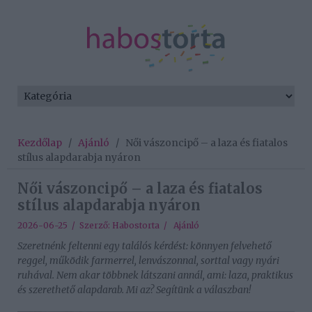
Kezdőlap
/
Ajánló
/
Női vászoncipő – a laza és fiatalos
stílus alapdarabja nyáron
Női vászoncipő – a laza és fiatalos
stílus alapdarabja nyáron
2026-06-25 / Szerző:
Habostorta
/
Ajánló
Szeretnénk feltenni egy találós kérdést: könnyen felvehető
reggel, működik farmerrel, lenvászonnal, sorttal vagy nyári
ruhával. Nem akar többnek látszani annál, ami: laza, praktikus
és szerethető alapdarab. Mi az? Segítünk a válaszban!