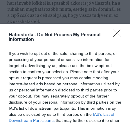
harsányabb kékkel is. Igazából akkor is jó választás, ha a
ruhában meghatározóbb minta, esetleg szín dominál, és
a cipő csak azt a célt szolgálja, hogy vissza tudj venni az
az összhatásból.
A JUICY COUTURE nőiesebb, játékosabb darabjai azoknak
Habostorta -
Do Not Process My Personal
lehetnek izgalmasak, akik a sportban keresik a divatos,
Information
kicsit feltűnőbb megjelenést. Ezek a termékek szintén
elérhetők a ccc.eu online áruházban, ahol többféle nyári
If you wish to opt-out of the sale, sharing to third parties, or
fazon közül lehet válogatni. A fehér cipő egyik nagy
processing of your personal or sensitive information for
előnye, hogy nem kötődik szorosan egyetlen stílushoz.
targeted advertising by us, please use the below opt-out
Viselhető reggeli beülős kávéhoz, irodai casual napokon,
section to confirm your selection. Please note that after your
laza városi sétához vagy nyaralás alatt is. Akkor mutat
opt-out request is processed you may continue seeing
igazán jól, ha nem túlgondolt az összkép: egy lenvászon
interest-based ads based on personal information utilized by
nadrág, egy trikó, egy napszemüveg, és máris megvan
us or personal information disclosed to third parties prior to
az a fajta nyári könnyedség, amit természetesen hat
your opt-out. You may separately opt-out of the further
minden percben.
disclosure of your personal information by third parties on the
IAB’s list of downstream participants. This information may
Mikor érdemes a klasszikus fekete női tornacipő
also be disclosed by us to third parties on the
IAB’s List of
mellett dönteni?
Downstream Participants
that may further disclose it to other
A fekete tornacipő akkor a legjobb választás, ha a fehér
third parties.