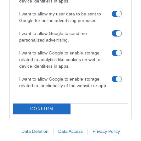
device identifiers in apps.
Címkék:
divat
,
trend
,
nyár
,
ajánló
,
vászoncipő
,
I want to allow my user data to be sent to
cc.eu
Google for online advertising purposes.
Korábbi bejegyzések
Következő bejegyzés
I want to allow Google to send me
personalized advertising.
I want to allow Google to enable storage
HASONLÓ BEJEGYZÉSEK
related to analytics like cookies on web or
device identifiers in apps.
I want to allow Google to enable storage
related to functionality of the website or app.
CONFIRM
Data Deletion
Data Access
Privacy Policy