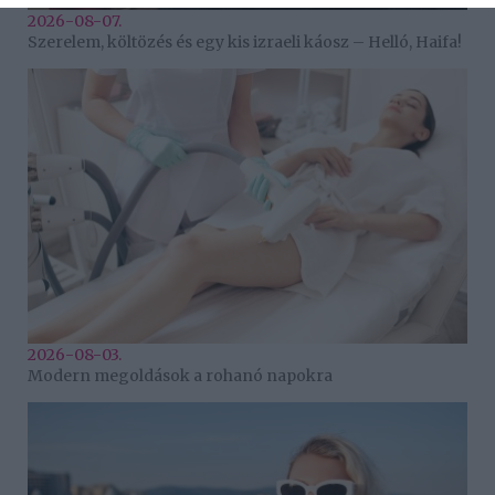
2026-08-07.
Szerelem, költözés és egy kis izraeli káosz – Helló, Haifa!
2026-08-03.
Modern megoldások a rohanó napokra