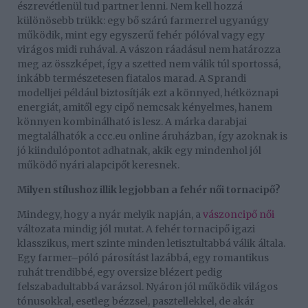
észrevétlenül tud partner lenni. Nem kell hozzá
különösebb trükk: egy bő szárú farmerrel ugyanúgy
működik, mint egy egyszerű fehér pólóval vagy egy
virágos midi ruhával. A vászon ráadásul nem határozza
meg az összképet, így a szetted nem válik túl sportossá,
inkább természetesen fiatalos marad. A Sprandi
modelljei például biztosítják ezt a könnyed, hétköznapi
energiát, amitől egy cipő nemcsak kényelmes, hanem
könnyen kombinálható is lesz. A márka darabjai
megtalálhatók a ccc.eu online áruházban, így azoknak is
jó kiindulópontot adhatnak, akik egy mindenhol jól
működő nyári alapcipőt keresnek.
Milyen stílushoz illik legjobban a fehér női tornacipő?
Mindegy, hogy a nyár melyik napján, a
vászoncipő női
változata mindig jól mutat. A fehér tornacipő igazi
klasszikus, mert szinte minden letisztultabbá válik általa.
Egy farmer–póló párosítást lazábbá, egy romantikus
ruhát trendibbé, egy oversize blézert pedig
felszabadultabbá varázsol. Nyáron jól működik világos
tónusokkal, esetleg bézzsel, pasztellekkel, de akár