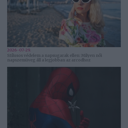
2026-07-29.
Stílusos védelem a napsugarak ellen: Milyen női
napszemüveg áll a legjobban az arcodhoz