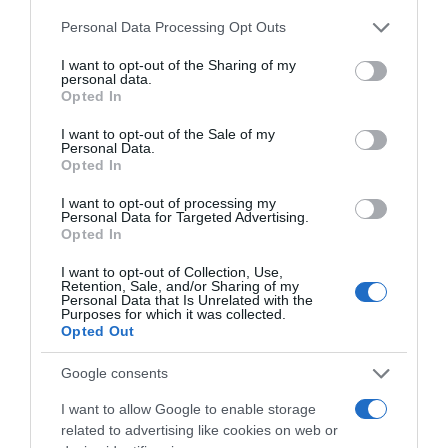
túl kontrasztosnak vagy túl kényesnek tűnik.
Please note that this website/app uses one or more Google
Praktikusabb, karakteresebb, és könnyen illeszkedik
Personal Data Processing Opt Outs
services and may gather and store information including but
azokhoz a gardróbokhoz, amelyekben sok a sötétebb,
not limited to your visit or usage behaviour. You may click to
I want to opt-out of the Sharing of my
minimalista, esetleg sportos elem. Egy fekete vászoncipő
personal data.
grant or deny consent to Google and its third-party tags to
jól mutat fekete farmerrel, bő szabású nadrággal, de akár
Opted In
use your data for below specified purposes in below Google
egy egyszerű, testhezálló nyári ruhával is, ha kicsit
consent section.
vagányabb irányba vinnénk az összképet. A DeeZee
I want to opt-out of the Sale of my
Personal Data.
kínálatában könnyedén találni olyan modelleket,
Opted In
amelyek a klasszikus formát trendibb részletekkel
frissítik fel. A márka termékei a ccc.eu online áruházban
I want to opt-out of processing my
is megtalálhatók, így a sportosabb és a nőiesebb stílus
Personal Data for Targeted Advertising.
Opted In
kedvelői is találhatnak hozzájuk passzoló darabokat.
I want to opt-out of Collection, Use,
A női modellek mellett a
vászoncipő férfi
ruhatárakban is
Retention, Sale, and/or Sharing of my
hasonló szerepet tölt be: egyszerű, könnyű és jól
Personal Data that Is Unrelated with the
Purposes for which it was collected.
kombinálható nyári alapdarab. Ez is mutatja, hogy igazi
Opted Out
szezonális klasszikusról van szó.
Google consents
I want to allow Google to enable storage
Megosztás:
Facebook
Twitter
Pinterest
related to advertising like cookies on web or