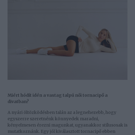
Miért hódít idén a vastag talpú női tornacipő a
divatban?
A nyári öltözködésben talán az a legnehezebb, hogy
egyszerre szeretnénk könnyedek maradni,
kényelmesen érezni magunkat, ugyanakkor stílusosak is
mutatkoznánk. Egy jól kiválasztott tornacipő ebben