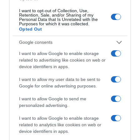
2026-08-06.
3 ok, amiért egy idősebb nő fiatalabb férfit választ
I want to opt-out of Collection, Use,
Retention, Sale, and/or Sharing of my
Personal Data that Is Unrelated with the
Purposes for which it was collected.
Opted Out
Google consents
I want to allow Google to enable storage
related to advertising like cookies on web or
device identifiers in apps.
I want to allow my user data to be sent to
Google for online advertising purposes.
2026-08-06.
I want to allow Google to send me
Ahány ház, annyi hűsítő
personalized advertising.
I want to allow Google to enable storage
related to analytics like cookies on web or
device identifiers in apps.