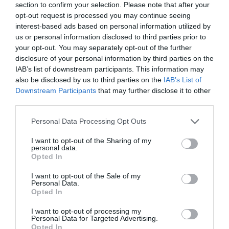
section to confirm your selection. Please note that after your
Címkék:
új szerelem
,
Nicole Kidman
,
pletyka
,
opt-out request is processed you may continue seeing
kiegyensúlyozottság
interest-based ads based on personal information utilized by
us or personal information disclosed to third parties prior to
Korábbi bejegyzések
Következő bejegyzés
your opt-out. You may separately opt-out of the further
disclosure of your personal information by third parties on the
IAB’s list of downstream participants. This information may
also be disclosed by us to third parties on the
IAB’s List of
HASONLÓ BEJEGYZÉSEK
Downstream Participants
that may further disclose it to other
third parties.
Please note that this website/app uses one or more Google
Personal Data Processing Opt Outs
services and may gather and store information including but
not limited to your visit or usage behaviour. You may click to
I want to opt-out of the Sharing of my
personal data.
grant or deny consent to Google and its third-party tags to
Opted In
use your data for below specified purposes in below Google
consent section.
I want to opt-out of the Sale of my
Personal Data.
Opted In
I want to opt-out of processing my
Personal Data for Targeted Advertising.
Opted In