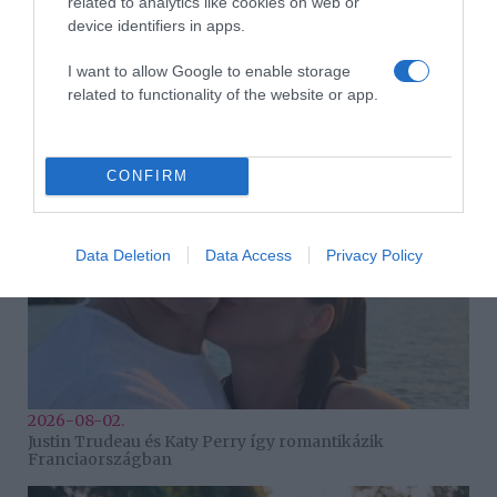
related to analytics like cookies on web or
device identifiers in apps.
I want to allow Google to enable storage
2026-08-04.
related to functionality of the website or app.
Mel C szüleit is elvitte nászútjára
CONFIRM
Data Deletion
Data Access
Privacy Policy
2026-08-02.
Justin Trudeau és Katy Perry így romantikázik
Franciaországban