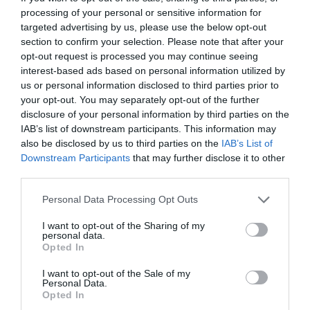
ellenkezőjétől, ez nem egy futó kapcsolat. Abban bízunk,
processing of your personal or sensitive information for
hogy örökre együtt maradunk – mondta a HOT!
targeted advertising by us, please use the below opt-out
magazinnak Németh Kristóf, aki elárulta, hogy kisfiával,
section to confirm your selection. Please note that after your
Lócival fantasztikusan kijön a párja, számos programot
opt-out request is processed you may continue seeing
is terveznek kettesben.
interest-based ads based on personal information utilized by
us or personal information disclosed to third parties prior to
your opt-out. You may separately opt-out of the further
disclosure of your personal information by third parties on the
IAB’s list of downstream participants. This information may
also be disclosed by us to third parties on the
IAB’s List of
Downstream Participants
that may further disclose it to other
third parties.
Please note that this website/app uses one or more Google
Personal Data Processing Opt Outs
services and may gather and store information including but
not limited to your visit or usage behaviour. You may click to
I want to opt-out of the Sharing of my
personal data.
grant or deny consent to Google and its third-party tags to
Opted In
use your data for below specified purposes in below Google
consent section.
I want to opt-out of the Sale of my
Personal Data.
Opted In
Forrás: Blikk