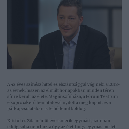
A 42 éves színész hittel és elszántsággal vág neki a 2018-
as évnek, hiszen az elmúlt hónapokban minden téren
sínre került az élete. Magánszínháza, a Fórum Teátrum
elsöprő sikerű bemutatóval nyitotta meg kapuit, és a
párkapcsolatában is felhőtlenül boldog.
Kristóf és Zita már öt éve ismerik egymást, azonban
eddig soha nem hozta úgy az élet, hogy egymás mellett