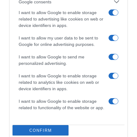
Google consents
I want to allow Google to enable storage
A műsort a
Puncs.hu
is támogatja.
related to advertising like cookies on web or
Forrás: Blikk
device identifiers in apps.
I want to allow my user data to be sent to
Megosztás:
Facebook
Twitter
Pinterest
Google for online advertising purposes.
I want to allow Google to send me
Címkék:
szerelem
,
párkapcsolat
,
vallomás
,
personalized advertising.
luxusfeleség
,
Feleségek luxuskivitelben
,
Anfisa
Bulgakova
I want to allow Google to enable storage
related to analytics like cookies on web or
Korábbi bejegyzések
Következő bejegyzés
device identifiers in apps.
I want to allow Google to enable storage
HASONLÓ BEJEGYZÉSEK
related to functionality of the website or app.
CONFIRM