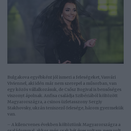
Bulgakova egyébként jól ismeri a feleségeket, Vasvári
Viviennel, aki idén már nem szerepel a műsorban, van
egy közös vállalkozásuk, de Csősz Bogival is bensőséges
viszonyt ápolnak. Anfisa családja Szibériából költözött
Magyarországra, a csinos üzletasszony Sergiy
Stakhovsky, ukrán teniszező felesége, három gyermekük
van.
– A kilencvenes években költöztünk Magyarországra a
családommal, akkor még csak hét éves voltam, nem volt