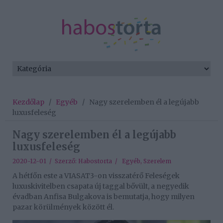
Kezdőlap
/
Egyéb
/
Nagy szerelemben él a legújabb
luxusfeleség
Nagy szerelemben él a legújabb
luxusfeleség
2020-12-01 / Szerző:
Habostorta
/
Egyéb
,
Szerelem
A hétfőn este a VIASAT3-on visszatérő Feleségek
luxuskivitelben csapata új taggal bővült, a negyedik
évadban Anfisa Bulgakova is bemutatja, hogy milyen
pazar körülmények között él.