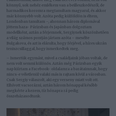
könnyű, sok nehéz emlékem van a beilleszkedésről, de
harmadikos koromra megtanultam magyarul, és akkor
már könnyebb volt. Azóta pedig külföldön is éltem,
Londonban tanultam –, ahonnan három diplomával
jöttem haza- Párizsban és Japánban dolgoztam
modellként, aztán a férjemnek, Sergiynek köszönhetően
a világ számos pontján jártam azóta – mesélte
Bulgakova, és azt is elárulta, hogy férjével, a híres ukrán
teniszcsillaggal, hogy ismerkedtek meg.
– Ismertük egymást, mivel a családjaink jóban voltak, de
nem volt semmi különös. Aztán még Párizsban egyik
nap kiírtam a Facebook- oldalamra a barátaimnak, hogy
nincs-e véletlenül valaki más is rajtam kívül a városban.
Csak Sergiy válaszolt, aki egy verseny miatt volt ott.
Elhívott vacsorázni, aztán három hónappal később
megkérte a kezem, tíz hónapra rá pedig
összeházasodtunk.