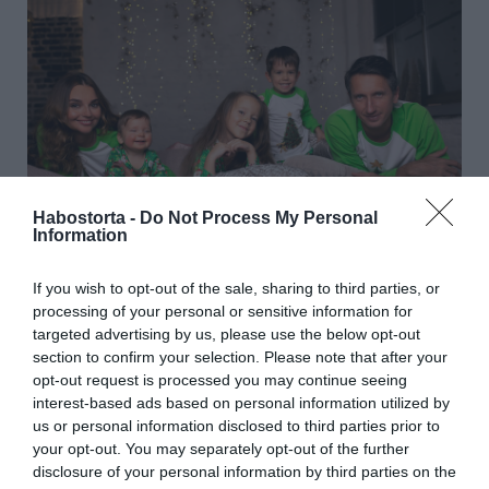
Habostorta -
Do Not Process My Personal
Information
A Beauty coachként foglalatoskodó Anfisa, a korábbi
If you wish to opt-out of the sale, sharing to third parties, or
szereplőkkel szemben hisz a természetes szépség
processing of your personal or sensitive information for
fontosságában, így a botox helyett az arcjógát ajánlja
targeted advertising by us, please use the below opt-out
mindenkinek. – Fontos, hogy fenntartsuk az
section to confirm your selection. Please note that after your
egyéniségünket és megőrizzük a vonásainkat, ezért, én
opt-out request is processed you may continue seeing
az arcjógában hiszek: ha jól és rendszeresen végezzük,
interest-based ads based on personal information utilized by
akár 10 évet is lehet fiatalodni vele.
us or personal information disclosed to third parties prior to
your opt-out. You may separately opt-out of the further
Anfisa azt is elárulta, hogy Szerhij Rebrov, korábban
disclosure of your personal information by third parties on the
kiváló focista, jelenleg a Fradi edzője, a család nagyon jó