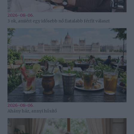
2026-08-06.
3 ok, amiért egy idősebb nő fiatalabb férfit választ
2026-08-06.
Ahány ház, annyi hűsítő