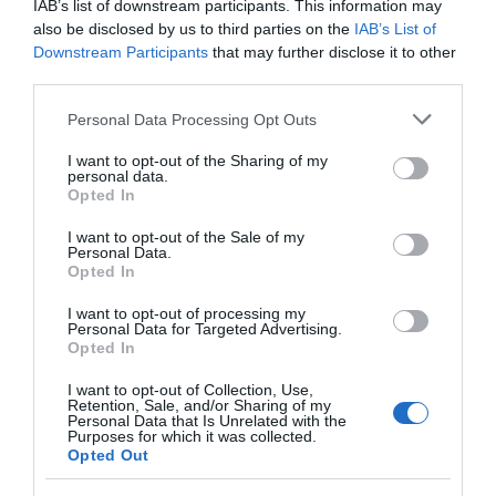
IAB’s list of downstream participants. This information may
barátja.
also be disclosed by us to third parties on the
IAB’s List of
Downstream Participants
that may further disclose it to other
– Nagyon jóban vagyunk, a férjem és ő régóta barátok,
third parties.
tulajdonképpen rokoni a viszony, hisz a harmadik fiúnk
keresztapja. Minden napi találkozunk, a gyerekeink egy
Please note that this website/app uses one or more Google
Personal Data Processing Opt Outs
óvodába járnak, együtt mennek teniszezni, focizni.
services and may gather and store information including but
not limited to your visit or usage behaviour. You may click to
I want to opt-out of the Sharing of my
personal data.
grant or deny consent to Google and its third-party tags to
Opted In
use your data for below specified purposes in below Google
consent section.
I want to opt-out of the Sale of my
Personal Data.
Opted In
I want to opt-out of processing my
Personal Data for Targeted Advertising.
Opted In
I want to opt-out of Collection, Use,
Retention, Sale, and/or Sharing of my
Personal Data that Is Unrelated with the
Purposes for which it was collected.
Opted Out