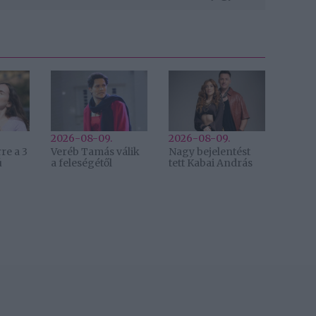
2026-08-09.
2026-08-09.
re a 3
Veréb Tamás válik
Nagy bejelentést
ú
a feleségétől
tett Kabai András