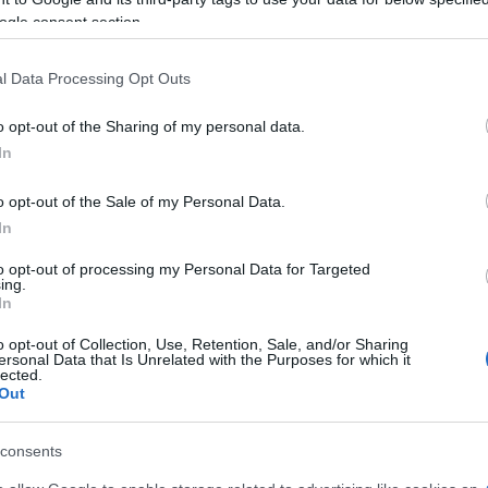
ni, akivel ki tudnál alakítani egy stabil
ogle consent section.
ogy már elmúltál 40 éves és még mindig nincs párod,
 magadtól, hogy mit keresel, és nem találsz. A
l Data Processing Opt Outs
reshető és nem azokban a férfiakban, akikkel
o opt-out of the Sharing of my personal data.
In
upán két kérdést kellene feltenned magadnak mielőtt
o opt-out of the Sale of my Personal Data.
ek magammal?
In
to opt-out of processing my Personal Data for Targeted
lakivel, valójában az összes előző kapcsolatból
ing.
érelmet magunkkal hozzuk. Ritkán kezdünk tiszta
In
i az érzelmi problémáit, mielőtt nyit egy új partner
o opt-out of Collection, Use, Retention, Sale, and/or Sharing
ersonal Data that Is Unrelated with the Purposes for which it
lected.
lat kialakításához azonban fontos, hogy mindkét fél
Out
je a múltat, és megtegye a szükséges lépéseket ahhoz,
consents