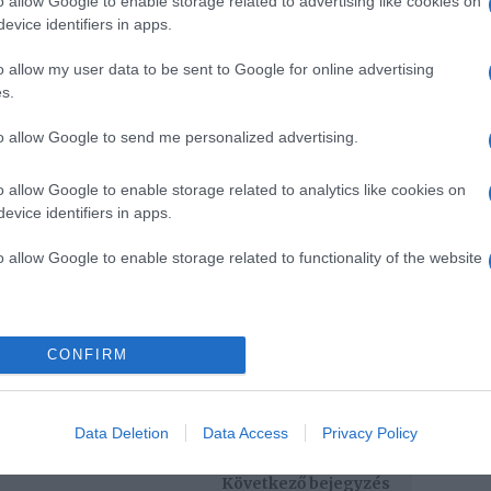
o allow Google to enable storage related to advertising like cookies on
evice identifiers in apps.
n már előre félsz attól, hogy visszautasítanak? Ha
tasítod a férfiakat, hogy ezt észrevennéd. Ha a
o allow my user data to be sent to Google for online advertising
 mindazon férfiak, akik vonzódnak hozzád, egy negatív
s.
 végeredmény pedig az lesz, hogy mindannyian
to allow Google to send me personalized advertising.
kor 40 felett keresel magadnak párt. Lehet, hogy az
o allow Google to enable storage related to analytics like cookies on
t, de ha megtanulod felismerni a szükségleteidet, és
evice identifiers in apps.
odtól, akkor biztosan formába lendülsz, és ismét
z ismerkedésbe.
o allow Google to enable storage related to functionality of the website
lettieknek
CONFIRM
Pinterest
Data Deletion
Data Access
Privacy Policy
párkapcsolat
,
ismerkedés
,
randi
,
tanácsok
,
40 év
Következő bejegyzés