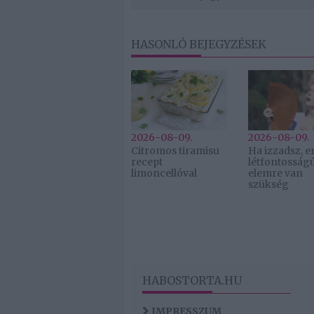
HASONLÓ BEJEGYZÉSEK
2026-08-09.
2026-08-09.
Citromos tiramisu
Ha izzadsz, er
recept
létfontosság
limoncellóval
elemre van
szükség
HABOSTORTA.HU
IMPRESSZUM