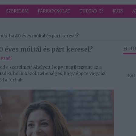
SZERELEM
PÁRKAPCSOLAT
TUDTAD-E?
RÚZS
A
ned, ha 40 éves múltál és párt keresel?
0 éves múltál és párt keresel?
HIRD
,
Randi
ed a szerelmet? Ahelyett, hogy megijesztene ez a
d ki, hol hibázol. Lehetséges, hogy épp te vagy az
 a férfiak.