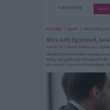
RANDI
Kezdőlap
/
Egyéb
/
Mire kell figyel
Mire kell figyelned, ha 4
2024-10-02 / Szerző:
Habostorta
/
Egyéb
Elmúltál 40 éves és még mindig keres
dolog, vizsgáld meg önmagad és deríts
oka annak, hogy nem közelednek feléd