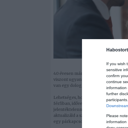
Habostort
If you wish 
sensitive in
40 évesen már nehezebb párt találnod,
confirm you
viszont ugyanúgy zajlik, mint a tize
continue se
van egy dolog, ami nem ugyanaz idős
information 
further disc
Lehetséges, hogy az olyan dolgokat,
participants
férfiban, idővel már nem lesznek anny
Downstream 
jelentéktelenné válnak. Fontos az, ho
aktualizáld a szükségleteidet és vágy
Please note
egy párkapcsolattól vagy egy férfitől,
information 
deny consent