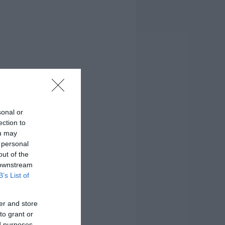
sonal or
ection to
ou may
 personal
out of the
 downstream
B’s List of
er and store
to grant or
ed purposes