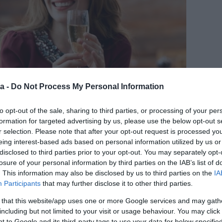
a -
Do Not Process My Personal Information
to opt-out of the sale, sharing to third parties, or processing of your per
formation for targeted advertising by us, please use the below opt-out s
 mint tíz évvel ezelőtt. Az ismerkedés folyamata
r selection. Please note that after your opt-out request is processed y
n-, huszon-, vagy harmincas éveinkben, azonban mégis
eing interest-based ads based on personal information utilized by us or
ebb korunkban, éspedig a szükségletek és vágyak.
disclosed to third parties prior to your opt-out. You may separately opt-
losure of your personal information by third parties on the IAB’s list of
 melyeket korábban nagyon fontosnak tartottál egy
. This information may also be disclosed by us to third parties on the
IA
ira fontosak, sőt lehet, hogy akár teljesen
Participants
that may further disclose it to other third parties.
gy minden életkorban, amikor társat keresel,
aidat. 40 évesen már nem várhatsz el olyan dolgokat
 that this website/app uses one or more Google services and may gath
 amit elvártál 20 évesen.
including but not limited to your visit or usage behaviour. You may click 
 to Google and its third-party tags to use your data for below specifi