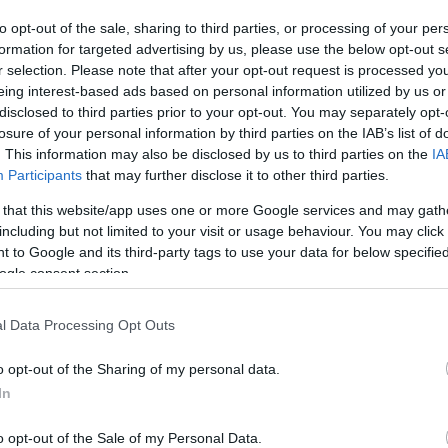
to opt-out of the sale, sharing to third parties, or processing of your per
formation for targeted advertising by us, please use the below opt-out s
r selection. Please note that after your opt-out request is processed y
eing interest-based ads based on personal information utilized by us or
disclosed to third parties prior to your opt-out. You may separately opt-
losure of your personal information by third parties on the IAB’s list of
. This information may also be disclosed by us to third parties on the
IA
Participants
that may further disclose it to other third parties.
 that this website/app uses one or more Google services and may gath
including but not limited to your visit or usage behaviour. You may click 
 to Google and its third-party tags to use your data for below specifi
ogle consent section.
t ismertem meg a páromat, csak volt egy-egy kisebb
ekedni, két év alatt talán öt alkalommal volt példa
l Data Processing Opt Outs
gyet" - mesélte a lapnak.
o opt-out of the Sharing of my personal data.
okat mindig apróságok váltották ki, de aztán párjával
In
kül élni.
 köztük, de Viki egyelőre nem is szeretne fejest
o opt-out of the Sale of my Personal Data.