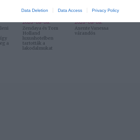
Data Deletion
Data Access
Privacy Policy
o allow Google to enable storage related to functionality of the website
2026-08-08.
2026-08-08.
leni
Zendaya és Tom
Axente Vanessa
Holland
várandós
 így
luxushotelben
eg a
tartották a
lakodalmukat