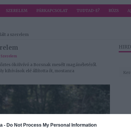
SZERELEM
PÁRKAPCSOLAT
TUDTAD-E?
RÚZS
A
lált a szerelem
erelem
HIRD
,
Szerelem
győztes ökölvívó a Borsnak mesélt magánéletéről.
y kihívások elé állította őt, mostanra
a -
Do Not Process My Personal Information