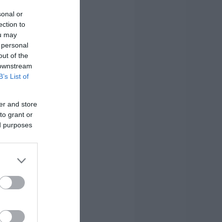
sonal or
ection to
ou may
 personal
out of the
 downstream
B’s List of
er and store
to grant or
ed purposes