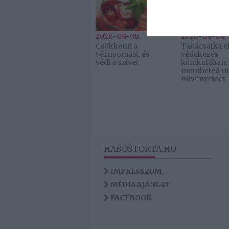
I want t
or app.
2026-08-08.
2026-08-08.
Csökkenti a
Takácsatka el
vérnyomást, és
védekezés
védi a szívet
kánikulában:
mentheted m
növényeidet
HABOSTORTA.HU
IMPRESSZUM
MÉDIAAJÁNLAT
FACEBOOK