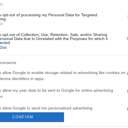
In
rre kérne. Ennek két oka van: az egyik, hogy jelenleg
to opt-out of processing my Personal Data for Targeted
at, hiszen nem csak tenyésztő vagyok, hanem
ing.
másik ok, hogy én mindig is egyedül éltem. Nem
In
ni, hiszen a kutyákkal való foglalkozás is sok
o opt-out of Collection, Use, Retention, Sale, and/or Sharing
életembe a magam ura voltam" - fejtette ki.
ersonal Data that Is Unrelated with the Purposes for which it
lected.
Out
Pinterest
consents
o allow Google to enable storage related to advertising like cookies on
boldogság
,
Miló Viki
evice identifiers in apps.
Következő bejegyzés
o allow my user data to be sent to Google for online advertising
s.
to allow Google to send me personalized advertising.
CONFIRM
o allow Google to enable storage related to analytics like cookies on
evice identifiers in apps.