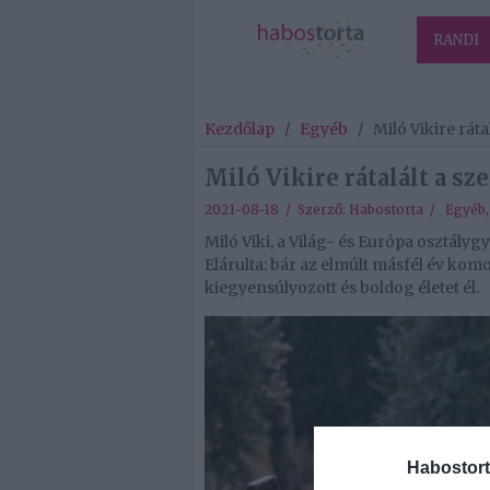
RANDI
Kezdőlap
/
Egyéb
/
Miló Vikire ráta
Miló Vikire rátalált a sz
2021-08-18 / Szerző:
Habostorta
/
Egyéb
Miló Viki, a Világ- és Európa osztály
Elárulta: bár az elmúlt másfél év komol
kiegyensúlyozott és boldog életet él.
Habostort