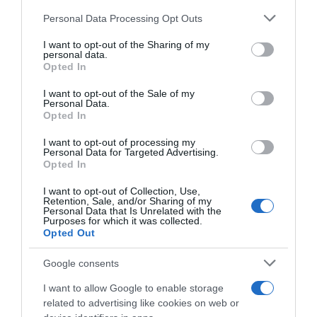
Címkék:
beszólás
,
Marics Peti
,
Herceg Erika
,
Please note that this website/app uses one or more Google
Personal Data Processing Opt Outs
kacérkodás
,
meglepődés
services and may gather and store information including but
not limited to your visit or usage behaviour. You may click to
I want to opt-out of the Sharing of my
personal data.
Korábbi bejegyzések
Következő bejegyzés
grant or deny consent to Google and its third-party tags to
Opted In
use your data for below specified purposes in below Google
consent section.
I want to opt-out of the Sale of my
Personal Data.
HASONLÓ BEJEGYZÉSEK
Opted In
I want to opt-out of processing my
Personal Data for Targeted Advertising.
Opted In
I want to opt-out of Collection, Use,
Retention, Sale, and/or Sharing of my
Personal Data that Is Unrelated with the
Purposes for which it was collected.
Opted Out
Google consents
I want to allow Google to enable storage
related to advertising like cookies on web or