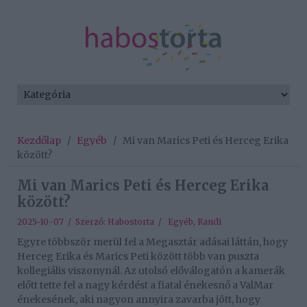
Kezdőlap
/
Egyéb
/
Mi van Marics Peti és Herceg Erika
között?
Mi van Marics Peti és Herceg Erika
között?
2025-10-07 / Szerző:
Habostorta
/
Egyéb
,
Randi
Egyre többször merül fel a Megasztár adásai láttán, hogy
Herceg Erika és Marics Peti között több van puszta
kollegiális viszonynál. Az utolsó előválogatón a kamerák
előtt tette fel a nagy kérdést a fiatal énekesnő a ValMar
énekesének, aki nagyon annyira zavarba jött, hogy