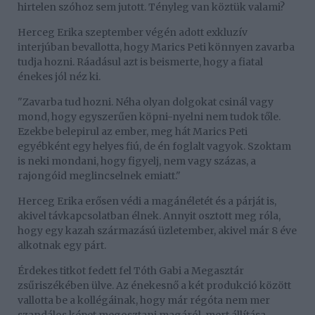
hirtelen szóhoz sem jutott. Tényleg van köztük valami?
Herceg Erika szeptember végén adott exkluzív
interjúban bevallotta, hogy Marics Peti könnyen zavarba
tudja hozni. Ráadásul azt is beismerte, hogy a fiatal
énekes jól néz ki.
"Zavarba tud hozni. Néha olyan dolgokat csinál vagy
mond, hogy egyszerűen köpni-nyelni nem tudok tőle.
Ezekbe belepirul az ember, meg hát Marics Peti
egyébként egy helyes fiú, de én foglalt vagyok. Szoktam
is neki mondani, hogy figyelj, nem vagy százas, a
rajongóid meglincselnek emiatt."
Herceg Erika erősen védi a magánéletét és a párját is,
akivel távkapcsolatban élnek. Annyit osztott meg róla,
hogy egy kazah származású üzletember, akivel már 8 éve
alkotnak egy párt.
Érdekes titkot fedett fel Tóth Gabi a Megasztár
zsűriszékében ülve. Az énekesnő a két produkció között
vallotta be a kollégáinak, hogy már régóta nem mer