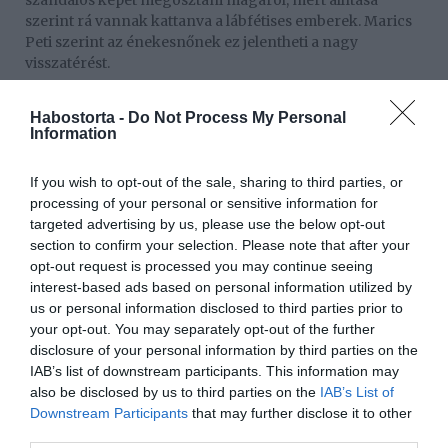
szandálos képet megosztani magáról, mert állítása
szerint rá vannak kattanva a lábfétises emberek. Marics
Peti szerint az énekesnőnek ez jelentheti a nagy
visszatérést.
Marics Peti köpni-nyelni nem tudott Herceg Erika
Habostorta -
Do Not Process My Personal
kérdésére
Information
Azonban a Megasztár utolsó előválogatóján ismét Marics
Petivel incselkedett. Két produkció között egy váratlan
If you wish to opt-out of the sale, sharing to third parties, or
kérdéssel rukkolt elő:
processing of your personal or sensitive information for
targeted advertising by us, please use the below opt-out
Szeretnél a magyar csávóm lenni?
section to confirm your selection. Please note that after your
opt-out request is processed you may continue seeing
A kérdés még a nagydumás énekest is meglepte, ezért
interest-based ads based on personal information utilized by
hirtelen nem is tudott rá mit válaszolni. Erika erre
us or personal information disclosed to third parties prior to
boldogan nyugtázta, hogy még Maricsot is el lehet
your opt-out. You may separately opt-out of the further
hallgattatni. Végül a fiú csak annyit kérdezett, hogy lehet-
disclosure of your personal information by third parties on the
e esetleg csak a szeretője.
IAB’s list of downstream participants. This information may
also be disclosed by us to third parties on the
IAB’s List of
Megosztás:
Facebook
Twitter
Pinterest
Downstream Participants
that may further disclose it to other
third parties.