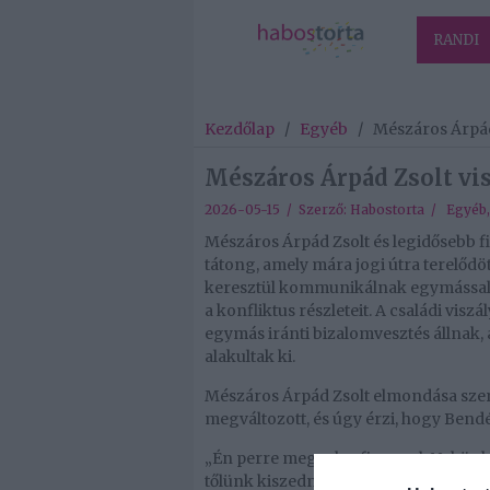
RANDI
Kezdőlap
/
Egyéb
/
Mészáros Árpád
Mészáros Árpád Zsolt vi
2026-05-15 / Szerző:
Habostorta
/
Egyéb
Mészáros Árpád Zsolt és legidősebb 
tátong, amely mára jogi útra terelődö
keresztül kommunikálnak egymással,
a konfliktus részleteit. A családi vis
egymás iránti bizalomvesztés állnak, 
alakultak ki.
Mészáros Árpád Zsolt elmondása szeri
megváltozott, és úgy érzi, hogy Bendé
„Én perre megyek a fiammal. Nekünk 
tőlünk kiszedni. Ő egy pénzhajhász emb