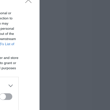
sonal or
ection to
ou may
 personal
out of the
 downstream
B’s List of
er and store
to grant or
ed purposes