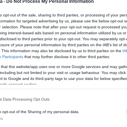
a -
Do Not Process My Personal Information
sa őt. MÁZS fájdalmasan beszélt arról, hogy a családi
odákban kell töltenie az idejét, miközben édesanyja és
to opt-out of the sale, sharing to third parties, or processing of your per
et miatt. Úgy érzi, fia teljesen kifordult önmagából, és
formation for targeted advertising by us, please use the below opt-out s
dezésének lehetőségét.
r selection. Please note that after your opt-out request is processed y
eing interest-based ads based on personal information utilized by us or
disclosed to third parties prior to your opt-out. You may separately opt-
 másképp látja a helyzetet. Korábban azt állította,
losure of your personal information by third parties on the IAB’s list of
szülő, és nem viselkedett szeretetteljesen vele. Bár egy
. This information may also be disclosed by us to third parties on the
IA
a viselkedése egyre szélsőségesebbé vált. A fiatal férfi
Participants
that may further disclose it to other third parties.
őt megfelelően, és a családi kapcsolatok
fliktus egyik fordulópontja az volt, amikor MÁZS
 that this website/app uses one or more Google services and may gath
t, amelyet korábban fiára ruházott. A színész szerint
including but not limited to your visit or usage behaviour. You may click 
eges megromlásához.
 to Google and its third-party tags to use your data for below specifi
ogle consent section.
 ajándékával
y mindig is a családja jólétét tartotta szem előtt, és
l Data Processing Opt Outs
többet megadni. Példaként említette, hogy
kozott fiának, aki azonban elégedetlenül reagált,
o opt-out of the Sharing of my personal data.
 vesznek gyermekeiknek.
In
t az összegeket, amiket megkeresek, a családommal