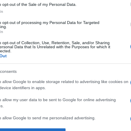
o opt-out of the Sale of my Personal Data.
m házakra és luxusautókra” – mondta a színész, aki
z övétől.
In
pcsolat
to opt-out of processing my Personal Data for Targeted
ing.
In
és Bende kapcsolatát mérgezte meg, hanem a
sz elmondása szerint Bende már a fiatalabb testvéreivel
o opt-out of Collection, Use, Retention, Sale, and/or Sharing
lzárkózott a családtól. Ezzel szemben MÁZS azt állítja,
ersonal Data that Is Unrelated with the Purposes for which it
támogatja őt ebben a nehéz időszakban.
lected.
Out
személyesen is elmondják, hogy büszkék rám és
i számít” – fogalmazott.
consents
o allow Google to enable storage related to advertising like cookies on
Pinterest
evice identifiers in apps.
o allow my user data to be sent to Google for online advertising
ek
,
Mészáros Árpád
,
ügyvéd
s.
Következő bejegyzés
to allow Google to send me personalized advertising.