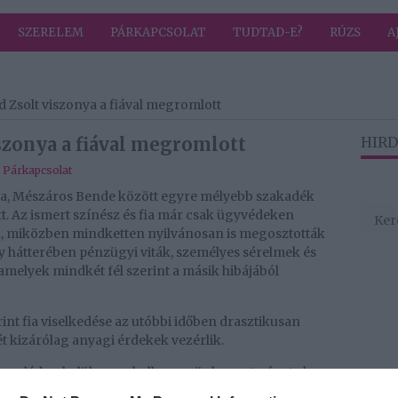
SZERELEM
PÁRKAPCSOLAT
TUDTAD-E?
RÚZS
A
 Zsolt viszonya a fiával megromlott
szonya a fiával megromlott
HIRD
,
Párkapcsolat
fia, Mészáros Bende között egyre mélyebb szakadék
tt. Az ismert színész és fia már csak ügyvédeken
 miközben mindketten nyilvánosan is megosztották
zály hátterében pénzügyi viták, személyes sérelmek és
amelyek mindkét fél szerint a másik hibájából
nt fia viselkedése az utóbbi időben drasztikusan
t kizárólag anyagi érdekek vezérlik.
családon belül perre kell mennünk, mert pénzt akar
er” – nyilatkozta a színész, aki szerint fia évek óta