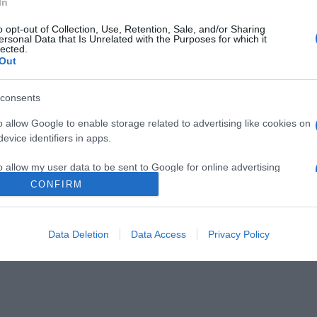
Pinterest
In
o opt-out of Collection, Use, Retention, Sale, and/or Sharing
ersonal Data that Is Unrelated with the Purposes for which it
úcsú
,
Kiss Kriszta
lected.
Out
Következő bejegyzés
consents
o allow Google to enable storage related to advertising like cookies on
evice identifiers in apps.
o allow my user data to be sent to Google for online advertising
s.
CONFIRM
to allow Google to send me personalized advertising.
2026-08-06.
2026-08-06.
nnyi
Kánikula a
Megszületett
Data Deletion
Data Access
Privacy Policy
lakásban
Szabados Ági kisfia
o allow Google to enable storage related to analytics like cookies on
evice identifiers in apps.
o allow Google to enable storage related to functionality of the website