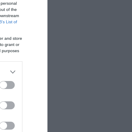
 personal
out of the
 downstream
B’s List of
er and store
to grant or
ed purposes