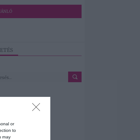
JÁNLÓ
ETÉS
sonal or
ection to
ou may