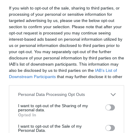
tíz percnél tovább ne hagyjuk benne a lábat. Ezután rövid
If you wish to opt-out of the sale, sharing to third parties, or
időre merítsük a lábat hideg vízbe. A levendulaolaj segít
processing of your personal or sensitive information for
megnyugodni, a borsmenta hűsít, a grépfrút-olaj
targeted advertising by us, please use the below opt-out
salaktalanít.
section to confirm your selection. Please note that after your
opt-out request is processed you may continue seeing
Megosztás:
Facebook
Twitter
Pinterest
interest-based ads based on personal information utilized by
us or personal information disclosed to third parties prior to
your opt-out. You may separately opt-out of the further
Címkék:
praktika
,
illóolaj
,
lábápolás
,
Lábfürdő
,
disclosure of your personal information by third parties on the
lábizzadás
,
áztatás
IAB’s list of downstream participants. This information may
also be disclosed by us to third parties on the
IAB’s List of
Korábbi bejegyzések
Következő bejegyzés
Downstream Participants
that may further disclose it to other
third parties.
Please note that this website/app uses one or more Google
Personal Data Processing Opt Outs
HASONLÓ BEJEGYZÉSEK
services and may gather and store information including but
not limited to your visit or usage behaviour. You may click to
I want to opt-out of the Sharing of my
personal data.
grant or deny consent to Google and its third-party tags to
Opted In
use your data for below specified purposes in below Google
consent section.
I want to opt-out of the Sale of my
Personal Data.