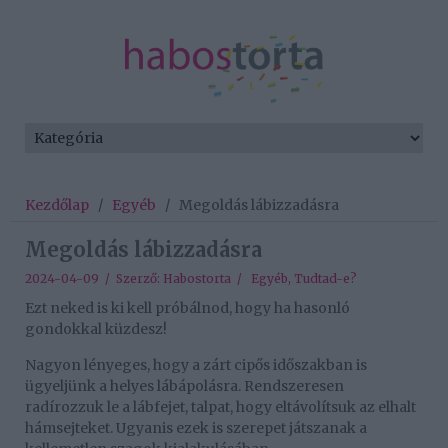
Kezdőlap
/
Egyéb
/
Megoldás lábizzadásra
Megoldás lábizzadásra
2024-04-09 / Szerző:
Habostorta
/
Egyéb
,
Tudtad-e?
Ezt neked is ki kell próbálnod, hogy ha hasonló
gondokkal küzdesz!
Nagyon lényeges, hogy a zárt cipős időszakban is
ügyeljünk a helyes lábápolásra. Rendszeresen
radírozzuk le a lábfejet, talpat, hogy eltávolítsuk az elhalt
hámsejteket. Ugyanis ezek is szerepet játszanak a