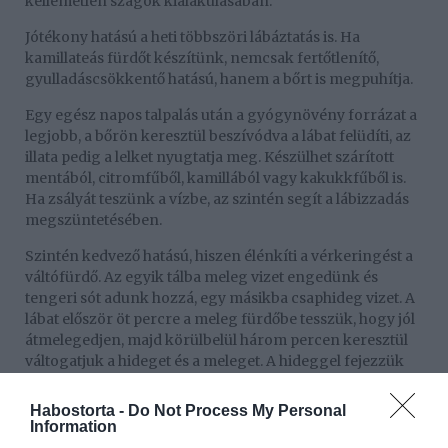
kellemetlen szagok kialakulásában.
Jótékony hatású a heti többszöri lábáztatás is. Ha
kamillateás fürdőt készítünk, nemcsak fertőtlenítő,
gyulladáscsökkentő hatású, hanem a bőrt is megpuhítja.
Egy egész napos talpalás után a gyógynövény forrázat a
legjobb, a bőrön keresztül beszívódva a lábat felüdíti, az
illata pedig a lelket nyugtatja meg. Készülhet szárított
mentából, citromfűből, kamillából vagy kakukkfűből is.
Ha zsályát teszünk a vízbe, az szintén segít a lábizzadás
megszüntetésében.
Szintén kedvező hatású, hiszen élénkíti a vérkeringést a
váltófürdő. Az egyik tálba meleg vizet engedünk és
tengeri sót adunk hozzá, egy másikba csaphideg vizet. A
lábat először öt percre a meleg fürdőbe tesszük, hogy jól
átmelegedjen, majd körülbelül három percen keresztül
váltogatjuk a hideget és a meleget. A hideggel fejezzük
be. Szintén jót tesz, ha a vízbe illóolajokat is öntünk.
Habostorta -
Do Not Process My Personal
Készítsünk lábfürdőt néhány csepp rozmaring- vagy
Information
mentaolaj hozzáadásával. A víz csak kézmeleg legyen és